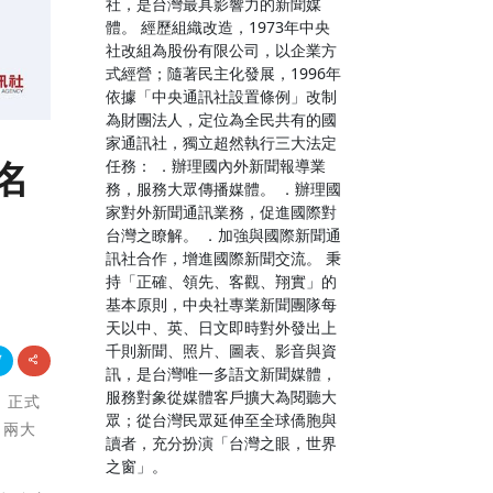
社，是台灣最具影響力的新聞媒
體。 經歷組織改造，1973年中央
社改組為股份有限公司，以企業方
式經營；隨著民主化發展，1996年
依據「中央通訊社設置條例」改制
為財團法人，定位為全民共有的國
家通訊社，獨立超然執行三大法定
名
任務： ．辦理國內外新聞報導業
務，服務大眾傳播媒體。 ．辦理國
家對外新聞通訊業務，促進國際對
台灣之瞭解。 ．加強與國際新聞通
訊社合作，增進國際新聞交流。 秉
持「正確、領先、客觀、翔實」的
基本原則，中央社專業新聞團隊每
天以中、英、日文即時對外發出上
千則新聞、照片、圖表、影音與資
訊，是台灣唯一多語文新聞媒體，
服務對象從媒體客戶擴大為閱聽大
」正式
眾；從台灣民眾延伸至全球僑胞與
」兩大
讀者，充分扮演「台灣之眼，世界
之窗」。