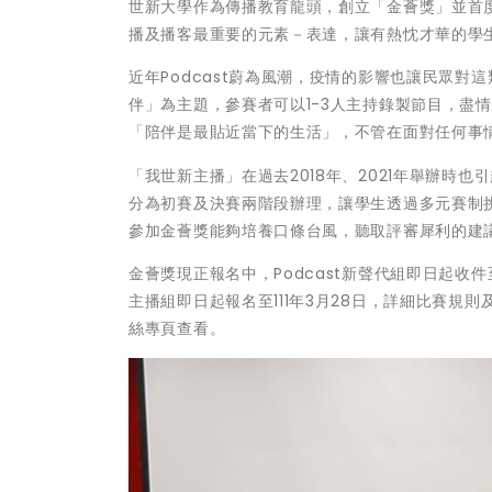
世新大學作為傳播教育龍頭，創立「金薈獎」並首
播及播客最重要的元素－表達，讓有熱忱才華的學
近年Podcast蔚為風潮，疫情的影響也讓民眾對
伴」為主題，參賽者可以1-3人主持錄製節目，盡情
「陪伴是最貼近當下的生活」，不管在面對任何事
「我世新主播」在過去2018年、2021年舉辦
分為初賽及決賽兩階段辦理，讓學生透過多元賽制
參加金薈獎能夠培養口條台風，聽取評審犀利的建
金薈獎現正報名中，Podcast新聲代組即日起收件
主播組即日起報名至111年3月28日，詳細比賽規
絲專頁查看。