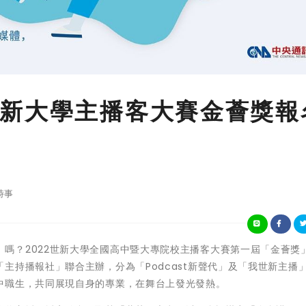
新大學主播客大賽金薈獎報
時事
你「金會講」嗎？2022世新大學全國高中暨大專院校主播客大賽第一屆「金薈獎
主持播報社」聯合主辦，分為「Podcast新聲代」及「我世新主播
中職生，共同展現自身的專業，在舞台上發光發熱。