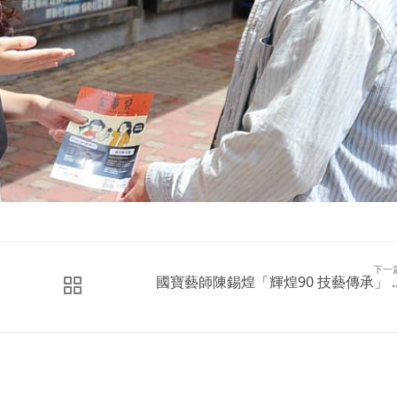
下一
國寶藝師陳錫煌「輝煌90 技藝傳承」 ..