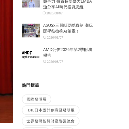
競爭力 投資長受臺大EMBA
邀分享AI時代投資思維
2026/08/07
ASUSx三麗鷗耍酷聯萌 潮玩
開學祭搶抱AI筆電！
2026/08/07
AMD公佈2026年第2季財務
報告
2026/08/07
熱門標籤
國際發明展
JDIE日本設計創意暨發明展
世界發明智慧財產聯盟總會