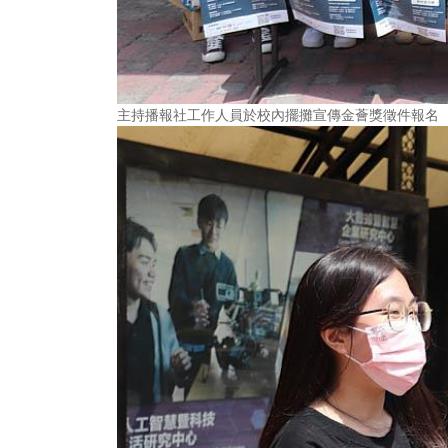
主持播報社工作人員於校內擺攤宣傳金薈獎徵件報名