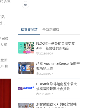
，扣合主
「陪
說，
精選新聞稿
最新新聞稿
年同樣
FLOC唯一基督徒專屬交友
勵大家，
APP，基督徒的新福音
2021/03/29
我世新
鎧應 AudienceSense 臉部辨
IG粉
識功能上市
2026/08/07
HDBank 取得越南歷來最大
規模國際銀團社會貸款
2026/08/07
創智動能強化AI與經營雙軸