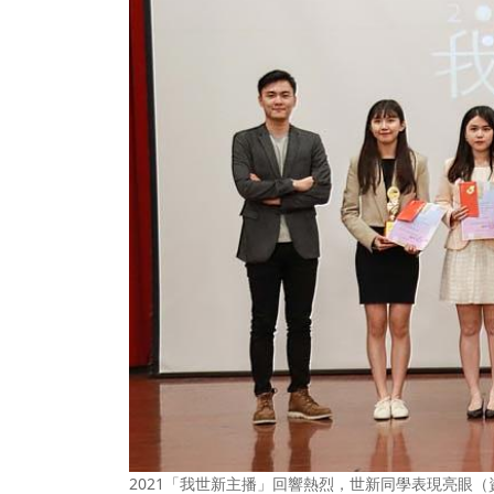
2021「我世新主播」回響熱烈，世新同學表現亮眼