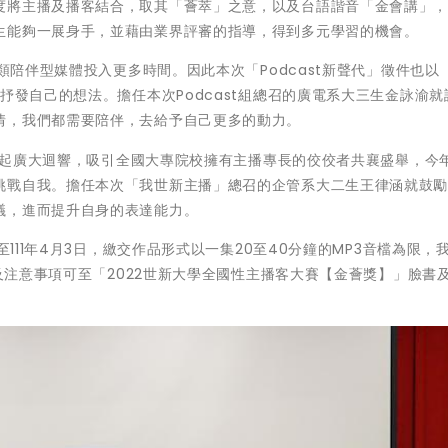
度將主播及播客結合，取其「薈萃」之意，以及台語諧音「金會講」
生能夠一展身手，並藉由業界評審的指導，得到多元學習的機會。
這類陪伴型媒體投入更多時間。因此本次「Podcast新聲代」徵件也以
抒發自己的想法。擔任本次Podcast組總召的廣電系大三生金詠渝就
情，我們都需要陪伴，去給予自己更多的動力。
時也引起廣大迴響，吸引全國大專院校擁有主播專長的佼佼者共襄盛舉，今
挑戰自我。擔任本次「我世新主播」總召的企管系大二生王律涵就鼓
議，進而提升自身的表達能力。
至111年4月3日，繳交作品形式以一集20至40分鐘的MP3音檔為限，
則及注意事項可至「2022世新大學全國性主播客大賽【金薈獎】」臉書及