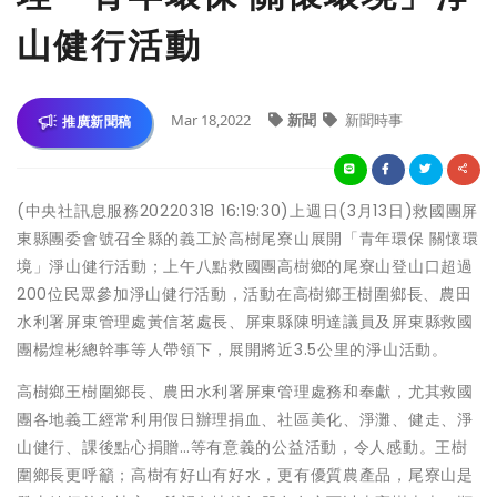
山健行活動
Mar 18,2022
新聞
新聞時事
推廣新聞稿
(中央社訊息服務20220318 16:19:30)上週日(3月13日)救國團屏
東縣團委會號召全縣的義工於高樹尾寮山展開「青年環保 關懷環
境」淨山健行活動；上午八點救國團高樹鄉的尾寮山登山口超過
200位民眾參加淨山健行活動，活動在高樹鄉王樹圍鄉長、農田
水利署屏東管理處黃信茗處長、屏東縣陳明達議員及屏東縣救國
團楊煌彬總幹事等人帶領下，展開將近3.5公里的淨山活動。
高樹鄉王樹圍鄉長、農田水利署屏東管理處務和奉獻，尤其救國
團各地義工經常利用假日辦理捐血、社區美化、淨灘、健走、淨
山健行、課後點心捐贈…等有意義的公益活動，令人感動。王樹
圍鄉長更呼籲；高樹有好山有好水，更有優質農產品，尾寮山是