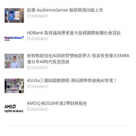
鎧應 AudienceSense 臉部辨識功能上市
2026/08/07
HDBank 取得越南歷來最大規模國際銀團社會貸款
2026/08/07
創智動能強化AI與經營雙軸競爭力 投資長受臺大EMBA
邀分享AI時代投資思維
2026/08/07
ASUSx三麗鷗耍酷聯萌 潮玩開學祭搶抱AI筆電！
2026/08/07
AMD公佈2026年第2季財務報告
2026/08/07