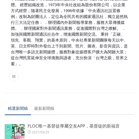
體。 經歷組織改造，1973年中央社改組為股份有限公司，以企業
方式經營；隨著民主化發展，1996年依據「中央通訊社設置條
例」改制為財團法人，定位為全民共有的國家通訊社，獨立超然執
行三大法定任務： ．辦理國內外新聞報導業務，服務大眾傳播媒
體。 ．辦理國家對外新聞通訊業務，促進國際對台灣之瞭解。 ．
加強與國際新聞通訊社合作，增進國際新聞交流。 秉持「正確、
領先、客觀、翔實」的基本原則，中央社專業新聞團隊每天以中、
英、日文即時對外發出上千則新聞、照片、圖表、影音與資訊，是
台灣唯一多語文新聞媒體，服務對象從媒體客戶擴大為閱聽大眾；
從台灣民眾延伸至全球僑胞與讀者，充分扮演「台灣之眼，世界之
窗」。
精選新聞稿
最新新聞稿
FLOC唯一基督徒專屬交友APP，基督徒的新福音
2021/03/29