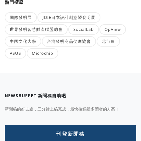
熱門標籤
國際發明展
JDIE日本設計創意暨發明展
世界發明智慧財產聯盟總會
SocialLab
OpView
中國文化大學
台灣發明商品促進協會
北市圖
ASUS
Microchip
NEWSBUFFET 新聞稿自助吧
新聞稿的好去處，三分鐘上稿完成，最快接觸最多讀者的方案！
刊登新聞稿