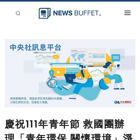
回到首頁
新聞稿分類
登入
刊登
慶祝111年青年節 救國團辦
理「青年環保 關懷環境」淨