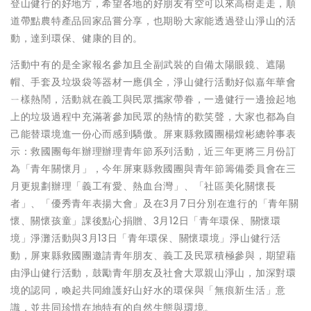
登山健行的好地方，希望各地的好朋友有空可以來高樹走走，順
道帶點農特產品回家品嘗分享，也期盼大家能透過登山淨山的活
動，達到環保、健康的目的。
活動中有的是全家報名參加且全副武裝的自備太陽眼鏡、遮陽
帽、手套及垃圾袋等器材一應俱全，淨山健行活動好似嘉年華會
ㄧ樣熱鬧，活動就在義工與民眾攜家帶眷，一邊健行一邊撿起地
上的垃圾過程中充滿著參加民眾的熱情的歡笑聲，大家也都為自
己能替環境進一份心而感到驕傲。屏東縣救國團楊煌彬總幹事表
示：救國團每年辦理辦理青年節系列活動，近三年更將三月份訂
為「青年關懷月」，今年屏東縣救國團與青年節籌備委員會在三
月更規劃辦理「義工有愛、熱血台灣」、「社區美化關懷長
者」、「優秀青年表揚大會」及在3月7日分別在進行的「青年關
懷、關懷孩童」課後點心捐贈、3月12日「青年環保、關懷環
境」淨灘活動與3月13日「青年環保、關懷環境」淨山健行活
動，屏東縣救國團邀請青年朋友、義工及民眾積極參與，期望藉
由淨山健行活動，鼓勵青年朋友及社會大眾親山淨山，加深對環
境的認同，喚起共同維護好山好水的環保與「無痕新生活」意
識，並共同珍惜在地特有的自然生態與環境。