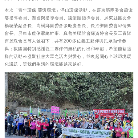
本次「青年環保 關懷環境」淨山環保活動，在屏東縣團委會蕭淑
姿指導委員、謝國榮指導委員、謝聖順指導委員、屏東縣團友會
楊聰榮副會長、高樹鄉團委會張昭慶會長、長治鄉團委會邱倩卿
會長、屏東市盧俐馨總幹事、真善美聯誼會蘇資婷會長及工青隊
齊麗珠會長等人號召下，共有200多位義工夥伴與民眾熱情參
與；救國團特別感謝義工夥伴們無私的付出和奉獻，希望能藉這
樣的活動來凝聚社會大眾之活力與愛心，並喚起關心全球環境暖
化議題，讓我們生活的環境能越來越好。