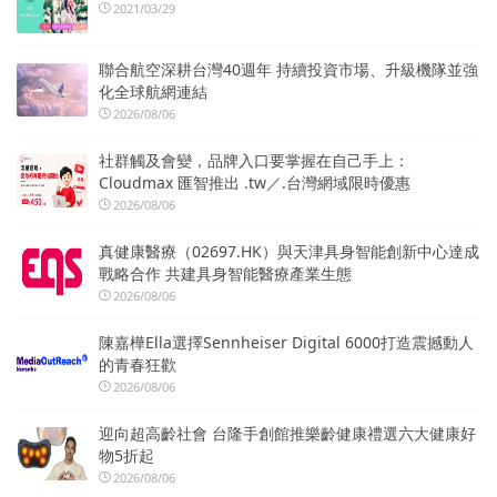
2021/03/29
聯合航空深耕台灣40週年 持續投資市場、升級機隊並強
化全球航網連結
2026/08/06
社群觸及會變，品牌入口要掌握在自己手上：
Cloudmax 匯智推出 .tw／.台灣網域限時優惠
2026/08/06
真健康醫療（02697.HK）與天津具身智能創新中心達成
戰略合作 共建具身智能醫療產業生態
2026/08/06
陳嘉樺Ella選擇Sennheiser Digital 6000打造震撼動人
的青春狂歡
2026/08/06
迎向超高齡社會 台隆手創館推樂齡健康禮選六大健康好
物5折起
2026/08/06