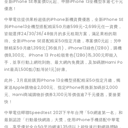
全新iPhone SE專案價0元起、申辦iPhone 13全機型享逾七千元
優惠！
中華電信提供果粉超值的iPhone新機資費優惠，全新iPhone SE
與iPhone13全機型搭配精采5G月繳599元~2,699元任一資費，
皆能選擇24/30/36/48個月的多元租期方案，滿足果粉的期
待。全新iPhone SE搭配精采5G指定月繳，專案價0元起；另申
辦精采5G月繳1,399元(36個月)，iPhone13綠色(128G)，購機
價8,300元、iPhone 13 Pro松嶺青色(128G)15,300元即能入
手，並享行動上網吃到飽、最大網內免費講，及加碼贈Hami Po
int最高1,500點(1點等於1元)好康。
此外，3月底前購買iPhone 13全機型搭配精采5G指定月繳，獨
家送Apple購物金2,000元、指定iPhone舊換新加碼折2,000
元、Hami商城購物折價券3,100元等價值逾7千元優惠，要搶要
快！
中華電信蟬聯Speedtest 2021下半年台灣「5G網速第一名」和
最新認證「行動最快網路」大獎，使用iPhone手機搭配中華電
信，享受優於全台5G平均網速1.35倍以上超快速行動網路體驗，