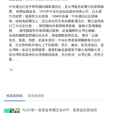
中央通訊社是中華民國的國家通訊社，是台灣最具影響力的新聞媒
體。 經歷組織改造，1973年中央社改組為股份有限公司，以企業
方式經營；隨著民主化發展，1996年依據「中央通訊社設置條
例」改制為財團法人，定位為全民共有的國家通訊社，獨立超然執
行三大法定任務： ．辦理國內外新聞報導業務，服務大眾傳播媒
體。 ．辦理國家對外新聞通訊業務，促進國際對台灣之瞭解。 ．
加強與國際新聞通訊社合作，增進國際新聞交流。 秉持「正確、
領先、客觀、翔實」的基本原則，中央社專業新聞團隊每天以中、
英、日文即時對外發出上千則新聞、照片、圖表、影音與資訊，是
台灣唯一多語文新聞媒體，服務對象從媒體客戶擴大為閱聽大眾；
從台灣民眾延伸至全球僑胞與讀者，充分扮演「台灣之眼，世界之
窗」。
精選新聞稿
最新新聞稿
FLOC唯一基督徒專屬交友APP，基督徒的新福音