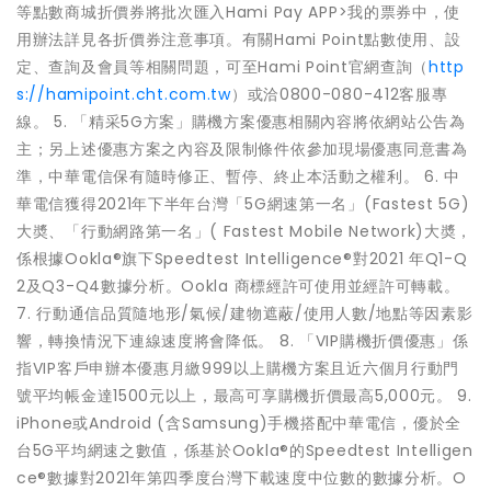
等點數商城折價券將批次匯入Hami Pay APP>我的票券中，使
用辦法詳見各折價券注意事項。有關Hami Point點數使用、設
定、查詢及會員等相關問題，可至Hami Point官網查詢（
http
s://hamipoint.cht.com.tw
）或洽0800-080-412客服專
線。 5. 「精采5G方案」購機方案優惠相關內容將依網站公告為
主；另上述優惠方案之內容及限制條件依參加現場優惠同意書為
準，中華電信保有隨時修正、暫停、終止本活動之權利。 6. 中
華電信獲得2021年下半年台灣「5G網速第一名」(Fastest 5G)
大奬、「行動網路第一名」( Fastest Mobile Network)大奬，
係根據Ookla®旗下Speedtest Intelligence®對2021 年Q1-Q
2及Q3-Q4數據分析。Ookla 商標經許可使用並經許可轉載。
7. 行動通信品質隨地形/氣候/建物遮蔽/使用人數/地點等因素影
響，轉換情況下連線速度將會降低。 8. 「VIP購機折價優惠」係
指VIP客戶申辦本優惠月繳999以上購機方案且近六個月行動門
號平均帳金達1500元以上，最高可享購機折價最高5,000元。 9.
iPhone或Android (含Samsung)手機搭配中華電信，優於全
台5G平均網速之數值，係基於Ookla®的Speedtest Intelligen
ce®數據對2021年第四季度台灣下載速度中位數的數據分析。O