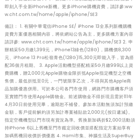
即刻入手全新iPhone新機。更多iPhone購機資費，請詳參:ww
w.cht.com.tw/home/apple/iphone/SE3
備註： 1. 有關中華電信iPhone SE/ iPhone 13全系列新機購機
資費方案優惠相關內容，將依網站公告為主，更多購機方案內容
請詳參: www.cht.com.tw/home/apple/iphone/SE3 2. 申
辦精采5G月繳1,399元，iPhone13綠色(128G)，購機價8,300
元、iPhone 13 Pro松嶺青色(128G)15,300元即能入手，皆為搭
配36個月租期。 3. Apple活動機型搭配精采5G月繳999以上資
費購機，贈2,000元Apple購物金限折抵Apple指定機型之空機
售價，最低折抵至0元，一門號限享乙次，不得與其他Apple商
品加購優惠併用。可於本公司各門市使用，網路門市購機客戶須
至實體門市使用Apple購物金。前述購物金不得折現且需於111年
4月30日前使用完畢，逾期恕不補發。參加本活動無須加計預繳
金額，客戶提前解約須另加計專案補貼款2,000元(按日遞減)。
指定空機機型以門市現有貨況為準。舊換新加碼折$2,000活動須
持iPhone 6以上舊機至門市鑑定回收價並搭配指定方案始享有
加碼舊機回收價折價優惠 4. Hami市集、神腦生活及SuperBuy