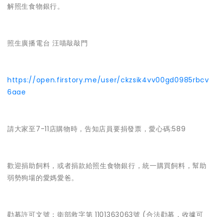
解照生食物銀行。
照生廣播電台 汪喵敲敲門
https://open.firstory.me/user/ckzsik4vv00gd0985rbcv
6aae
請大家至7-11店購物時，告知店員要捐發票，愛心碼:589
歡迎捐助飼料，或者捐款給照生食物銀行，統一購買飼料，幫助
弱勢狗場的愛媽愛爸。
勸募許可文號：衛部救字第 1101363063號 (合法勸募，收據可