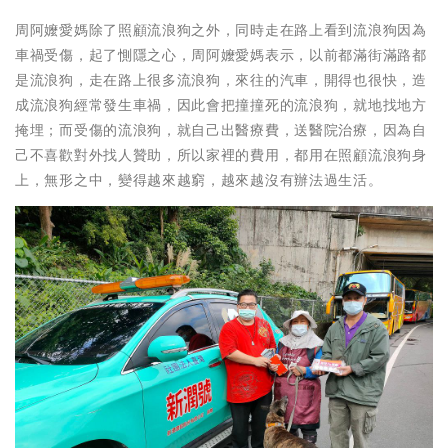
周阿嬤愛媽除了照顧流浪狗之外，同時走在路上看到流浪狗因為
車禍受傷，起了惻隱之心，周阿嬤愛媽表示，以前都滿街滿路都
是流浪狗，走在路上很多流浪狗，來往的汽車，開得也很快，造
成流浪狗經常發生車禍，因此會把撞撞死的流浪狗，就地找地方
掩埋；而受傷的流浪狗，就自己出醫療費，送醫院治療，因為自
己不喜歡對外找人贊助，所以家裡的費用，都用在照顧流浪狗身
上，無形之中，變得越來越窮，越來越沒有辦法過生活。