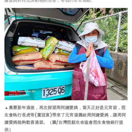
嬤愛媽對待流浪動物的情形，令我們非常感動。
▲農曆新年過後，再次探望周阿嬤愛媽，當天正好是元宵節，照
生會執行長虎哥(董冠富)帶來了元宵湯圓給周阿嬤愛媽，讓周阿
嬤愛媽能夠歡喜過節。（圖/台灣照顧生命協會照生食物銀行提
供）