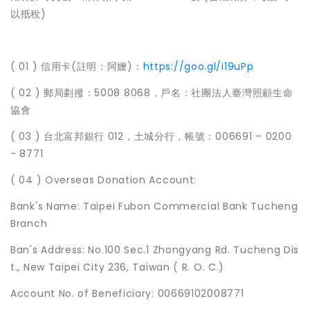
以抵稅)
( 01 ) 信用卡(註明：阿嬤)：
https://goo.gl/i19uPp
( 02 ) 郵局劃撥：5008 8068，戶名：社團法人臺灣照顧生命
協會
( 03 ) 台北富邦銀行 012，土城分行，帳號：006691 – 0200
- 8771
( 04 ) Overseas Donation Account:
Bank's Name: Taipei Fubon Commercial Bank Tucheng
Branch
Ban's Address: No.100 Sec.1 Zhongyang Rd. Tucheng Dis
t., New Taipei City 236, Taiwan ( R. O. C.)
Account No. of Beneficiary: 00669102008771