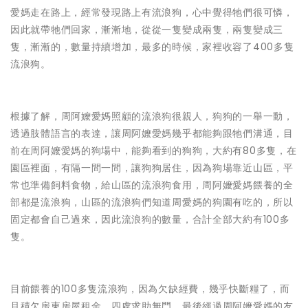
愛媽走在路上，經常發現路上有流浪狗，心中覺得牠們很可憐，
因此就帶牠們回家，漸漸地，從從一隻變成兩隻，兩隻變成三
隻，漸漸的，數量持續增加，最多的時候，家裡收容了400多隻
流浪狗。
根據了解，周阿嬤愛媽照顧的流浪狗很親人，狗狗的一舉一動，
透過肢體語言的表達，讓周阿嬤愛媽幾乎都能夠跟牠們溝通，目
前在周阿嬤愛媽的狗場中，能夠看到的狗狗，大約有80多隻，在
園區裡面，有隔一間一間，讓狗狗居住，因為狗場靠近山區，平
常也準備飼料食物，給山區的流浪狗食用，周阿嬤愛媽餵養的全
部都是流浪狗，山區的流浪狗們知道周愛媽的狗園有吃的，所以
固定都會自己過來，因此流浪狗的數量，合計全部大約有100多
隻。
目前餵養的100多隻流浪狗，因為欠缺經費，幾乎快斷糧了，而
且積欠房東房屋租金，四處求助無門，最後經過周阿嬤愛媽的友