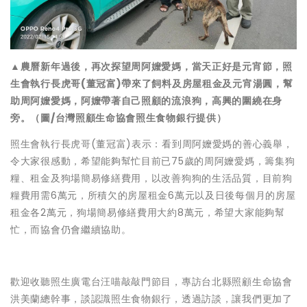
▲農曆新年過後，再次探望周阿嬤愛媽，當天正好是元宵節，照
生會執行長虎哥(董冠富)帶來了飼料及房屋租金及元宵湯圓，幫
助周阿嬤愛媽，阿嬤帶著自己照顧的流浪狗，高興的圍繞在身
旁。（圖/台灣照顧生命協會照生食物銀行提供）
照生會執行長虎哥(董冠富)表示：看到周阿嬤愛媽的善心義舉，
令大家很感動，希望能夠幫忙目前已75歲的周阿嬤愛媽，籌集狗
糧、租金及狗場簡易修繕費用，以改善狗狗的生活品質，目前狗
糧費用需6萬元，所積欠的房屋租金6萬元以及日後每個月的房屋
租金各2萬元，狗場簡易修繕費用大約8萬元，希望大家能夠幫
忙，而協會仍會繼續協助。
歡迎收聽照生廣電台汪喵敲敲門節目，專訪台北縣照顧生命協會
洪美蘭總幹事，談認識照生食物銀行，透過訪談，讓我們更加了