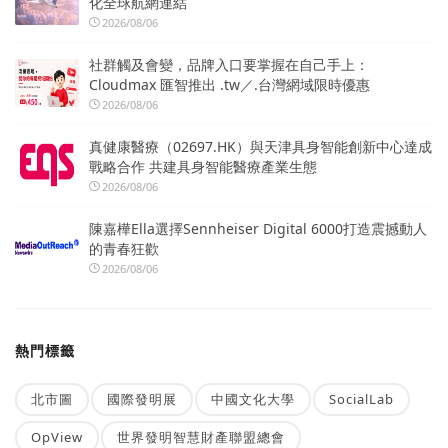
化全球航網連結
2026/08/06
社群觸及會變，品牌入口要掌握在自己手上：
Cloudmax 匯智推出 .tw／.台灣網域限時優惠
2026/08/06
真健康醫療（02697.HK）與天津具身智能創新中心達成
戰略合作 共建具身智能醫療產業生態
2026/08/06
陳嘉樺Ella選擇Sennheiser Digital 6000打造震撼動人
的青春狂歡
2026/08/06
熱門標籤
北市圖
國際發明展
中國文化大學
SocialLab
OpView
世界發明智慧財產聯盟總會