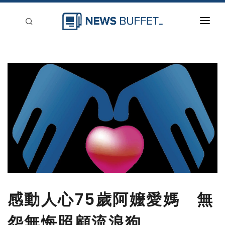
回到首頁
新聞稿分類
登入
刊登
感動人心75歲阿嬤愛媽 無
怨無悔照顧流浪狗