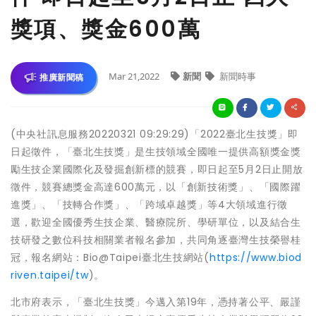
獎項、獎金600萬
Mar 21,2022
新聞
新聞時事
推廣新聞稿
(中央社訊息服務20220321 09:29:29)「2022臺北生技獎」即
日起徵件，「臺北生技獎」是生技領域全國唯一提供高額獎金獎
勵生技企業國際化及發掘創新標的競賽，即日起至5月2日止開放
徵件，競賽總獎金高達600萬元，以「創新技術獎」、「國際躍
進獎」、「技轉合作獎」、「跨域卓越獎」等4大領域進行徵
選，歡迎全國優秀生技企業、醫療院所、學研單位，以及結合生
技研發之數位科技相關業者報名參加，共同角逐臺灣生技榮譽桂
冠，報名網站：Bio@Taipei臺北生技網站(
https://www.biod
riven.taipei/tw
)。
北市府表示，「臺北生技獎」今邁入第19年，憑持著公平、嚴謹