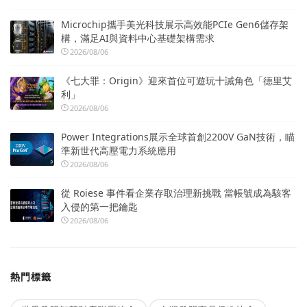
Microchip攜手美光科技展示高效能PCIe Gen6儲存架
構，滿足AI與資料中心基礎架構需求
2026/08/06
《七大罪：Origin》迎來首位可遊玩十誡角色「德里艾
利」
2026/08/06
Power Integrations展示全球首創2200V GaN技術，瞄
準新世代高壓電力系統應用
2026/08/06
從 Roiese 事件看企業存取治理新挑戰 當帳號成為駭客
入侵的第一把鑰匙
2026/08/06
熱門標籤