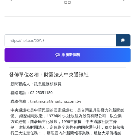
推廣新聞稿
發佈單位名稱：財團法人中央通訊社
新聞聯絡人：訊息服務核稿員
聯絡電話：02-25051180
聯絡信箱：
timtimcna@mail.cna.com.tw
中央通訊社是中華民國的國家通訊社，是台灣最具影響力的新聞媒
體。 經歷組織改造，1973年中央社改組為股份有限公司，以企業
方式經營；隨著民主化發展，1996年依據「中央通訊社設置條
例」改制為財團法人，定位為全民共有的國家通訊社，獨立超然執
行三大法定任務： ．辦理國內外新聞報導業務，服務大眾傳播媒