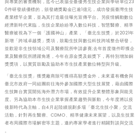
與專業的審查機制，迄今已表揚全臺優秀生技企業與學研單位23
0件研發績優標的，頒發總獎勵金已逾1億元，成功發掘臺灣生技
產業標竿企業，並為其打造最佳曝光宣傳平台。另疫情觸動數位
經濟新時代來臨，生技企業紛紛導入數位科技，智慧醫療、精準
醫療被視為下一個「護國神山」產業，「臺北生技獎」於2021年
新增「跨域卓越獎」獎項，鼓勵生技與數位科技跨域整合研發，
並歡迎非生技領域公司及醫療院所申請參賽;去年首度徵件即獲企
業及醫療院所踴躍角逐，今年在原金獎及銀獎下，再特別增加銅
獎獎項，以實質鼓勵及協助本市生技產業數位轉型與升級。
「臺北生技獎」獲獎廠商除可獲得高額獎金外，未來還有機會與
臺北市政府一同組團前往海外參加國際大型生技展覽，藉由國際
生技舞台實質開拓海外潛力市場，有效提升企業整體形象與能見
度。另為協助本市生技企業掌握產業趨勢與脈動，今年度將以疫
後新時代為主軸，自4月起陸續規劃多場「臺北生技小聚」交流
活動，針對再生醫療、CDMO、精準健康未來展望，以及生技業
者布局國際市場解密等主題，邀約專家學者進行精闢對談與交流
。