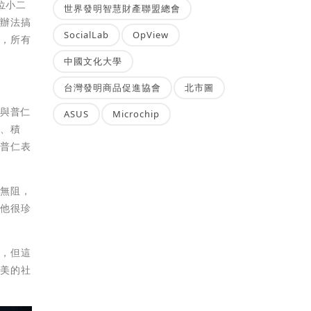
位小二
世界發明智慧財產聯盟總會
沒辦法搞
SocialLab
OpView
頭，所有
中國文化大學
台灣發明商品促進協會
北市圖
會與普仁
ASUS
Microchip
面、積
屆普仁表
雨無阻，
，他很珍
葉，但這
善美的社