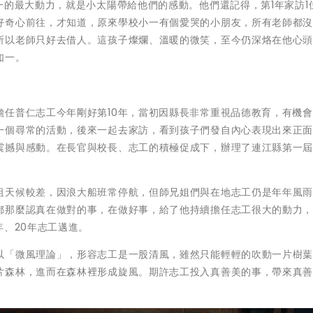
一的最大動力，就是小太陽帶給他們的感動。他們還記得，第1年家訪1
好奇心前往，才知道，原來學校小一有個愛哭的小朋友，所有老師都
所以老師只好去借人。這孩子燦爛、溫暖的微笑，至今仍深烙在他心
如一。
擔任普仁志工今年剛好第10年，當初因縣長非常重視品德教育，有機
一個尋常的活動，後來一起去家訪，看到孩子們發自內心表現出來正
震撼與感動。在長官與校長、志工的積極促成下，辦理了連江縣第一
祖天候較差，因浪大船班常停航，但師兄姐們與在地志工仍是年年風
都那麼認真在做對的事，在做好事，給了他持續擔任志工很大的動力
年、20年志工邁進。
以「微風理論」，形容志工是一股清風，雖然只能輕輕的吹動一片樹
片森林，進而在森林裡形成旋風。期許志工投入真善美的事，帶來真