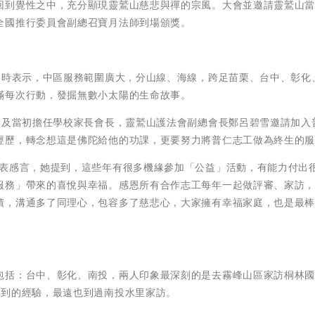
回到覺性之中，充分顯現靈鷲山慈悲與禪的宗風。大會並邀請靈鷲山
全國推行委員會副總召寶月法師到場頒獎。
詞時表示，中區服務範圍廣大，分山線、海線，跨足苗栗、台中、彰化
滿每次行動，發掘無數小太陽的生命故事。
提及當初擔任學校家長會長，靈鷲山護法會副總會長鄭呂碧雪邀請加入
經歷，轉念想這是佛陀給他的功課，更要努力將普仁志工做為終生的
發表感言，她提到，這些年有很多機緣參加「公益」活動，有能力付出
服務」帶來的喜悅與幸福。感恩所有合作志工每年一起做評審、家訪
積，溝通多了同理心，包容多了慈悲心，大家擁有幸福家庭，也是最
包括：台中、彰化、南投，兩人印象最深刻的是去霧峰山區家訪桐林
不到的經驗，最遠也到過南投水里家訪。