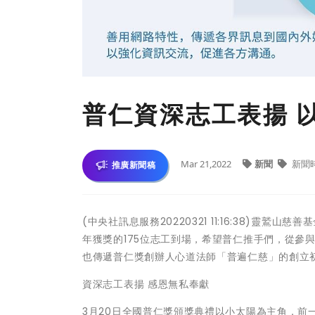
普仁資深志工表揚 
Mar 21,2022
新聞
新聞
推廣新聞稿
(中央社訊息服務20220321 11:16:38)靈
年獲獎的175位志工到場，希望普仁推手們，從參
也傳遞普仁獎創辦人心道法師「普遍仁慈」的創立
資深志工表揚 感恩無私奉獻
3月20日全國普仁獎頒獎典禮以小太陽為主角，前