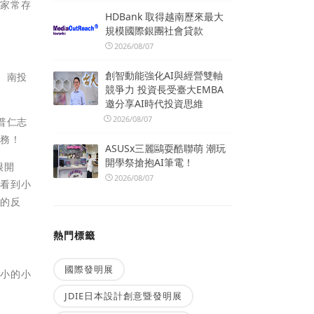
當家常存
HDBank 取得越南歷來最大
規模國際銀團社會貸款
2026/08/07
創智動能強化AI與經營雙軸
、南投
競爭力 投資長受臺大EMBA
邀分享AI時代投資思維
2026/08/07
普仁志
服務！
ASUSx三麗鷗耍酷聯萌 潮玩
開學祭搶抱AI筆電！
很開
2026/08/07
，看到小
棒的反
熱門標籤
國際發明展
國小的小
JDIE日本設計創意暨發明展