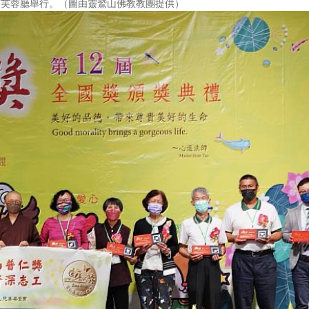
店芙蓉廳舉行。（圖由靈鷲山佛教教團提供）