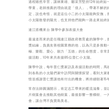
過程雖然辛苦，讓林東雄、鄒采芳堅持12年始終如
學童，老師推薦的理由就是「借人」，帶著不解的
定，說也奇怪，就是這位小二的小太陽能夠安撫，
小太陽散發的陽光，也支持他們能夠一路走來始終
連江搭機來台 陳學中參加表揚大會
最遠道而來的是任職連江縣政府教育處的陳學中，
獎結緣，負責友善校園業務的他，以為只是多推動
極、樂觀、愛心、願力「五德」的生命態度，非常
揚活動，10年來共表揚85位普仁小太陽。
陳學中說，每年普仁獎家訪及表揚活動的時間，馬
到各島的小太陽們家中訪問與關懷探望，看到大家
惜並感謝普仁獎讓他有付出的機會，將持續朝著15
常存法師圓滿開示，肯定志工帶來的暖流滋養，並
片樹葉會去推動其他樹葉，最後影響一整棵樹、一
會，讓台灣不負寶島美名。