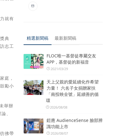
，力就有
精選新聞稿
最新新聞稿
頒獎典
家訪志工
FLOC唯一基督徒專屬交友
APP，基督徒的新福音
2021/03/29
友家庭，
天上父親的愛延續化作希望
並鼓勵小
力量！ 六名子女捐贈家扶
「南投映全號」延續善的循
環
，未舉辦
2026/08/08
討論、
鎧應 AudienceSense 臉部辨
識功能上市
，彷彿帶
2026/08/07