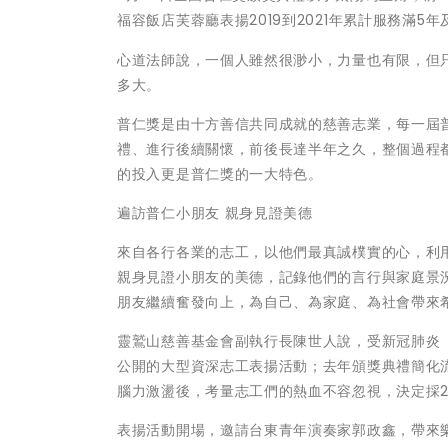
福容飯店芙蓉廳表揚2019到2021年累計服務滿5年
心道法師說，一個人雖然很渺小，力量也有限，但
多大。
普仁獎是由十方善信共同成就的慈善志業，每一屆
禮、進行後續關懷，前後長達半年之久，整個過程
的投入更是普仁獎的一大特色。
遍訪普仁小朋友 親身見證美德
來自各行各業的志工，以他們最真誠樸實的心，利
親身見證小朋友的美德，記錄他們的言行與家庭景
朋友繼續奮發向上，為自己、為家庭、為社會帶來
靈鷲山慈善基金會副執行長陳世人說，受新冠肺炎（
公開的大型資深志工表揚活動；去年頒獎典禮簡化
腦力激盪後，考量志工們的熱血不容忽視，決定採
表揚活動開場，邀請台東青年演奏家郭政鑫，帶來