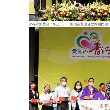
常存師頒獎給十年志工。（圖由靈鷲山佛教教團提供