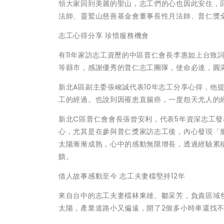
領大家回到美麗的聖山，志工們的心也因此安住，
法師、靈鷲山慈善基金會董事長性月法師、普仁獎
志工心得分享 珍惜服務機會
有11年家訪志工資歷的中區普仁會長李惠如上台致
等縣市，感謝優秀的普仁志工團隊，使命必達，圓
新北A區副主委張峻誠代表10年志工分享心得，他
工的經過。也說到因罹患直腸癌，一度怨天尤人的
新北C區普仁會會長張曾安利，代表5年資深志工
心，尤其是在參與普仁獎家訪志工後，內心發現「
太陽漸漸成熟，心中的感動無限增長，透過經驗累
饋。
借人故事感動至今 志工夫妻檔堅持12年
來自台中的志工夫妻檔林東雄、鄒采芳，負責區域
太陽，產業道路小又偏遠，開了2個多小時車還找