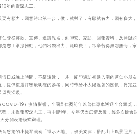
及10年的資深志工。
只要有願力，願意跨出第一步，做，就對了，有願就有力，願有多大
普仁獎從募款、宣傳、邀請報名，到聯繫、家訪、回報資料，及籌辦
都是志工承擔推動，他們出錢出力、耗時費工，卻辛苦得無怨無悔，
用假日或晚上時間，不辭遠近，一步一腳印遍訪初選入圍的普仁小朋
況，提供複選評審最明確的參考，同時帶給小太陽溫馨的關懷，肯定
希望與溫暖。
COVID-19）疫情影響，全國普仁獎前年以普仁專車巡迴全台頒獎
流程，未提報資深志工，再中斷1年。今年仍因疫情反覆，經多次開會
2天分開表揚模式辦理。
樂音悠揚的小提琴演奏「禪示天地」，優美旋律，搭配山上風景照片