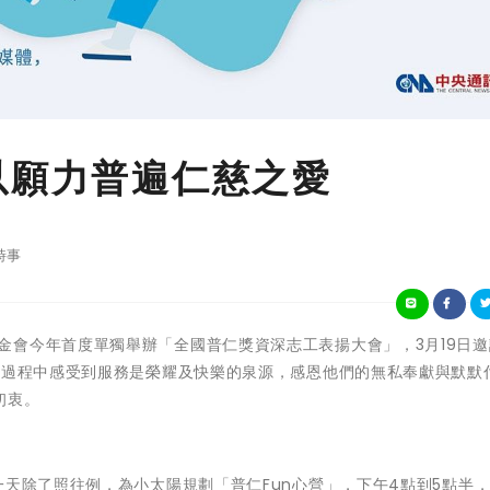
以願力普遍仁慈之愛
時事
鷲山慈善基金會今年首度單獨舉辦「全國普仁獎資深志工表揚大會」，3月19日
與過程中感受到服務是榮耀及快樂的泉源，感恩他們的無私奉獻與默默
初衷。
一天除了照往例，為小太陽規劃「普仁Fun心營」，下午4點到5點半