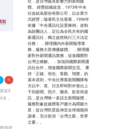
社，是台灣最具影響力的新聞媒
體。 經歷組織改造，1973年中央
社改組為股份有限公司，以企業方
式經營；隨著民主化發展，1996年
依據「中央通訊社設置條例」改制
為財團法人，定位為全民共有的國
家通訊社，獨立超然執行三大法定
任務： ．辦理國內外新聞報導業
務，服務大眾傳播媒體。 ．辦理國
家對外新聞通訊業務，促進國際對
台灣之瞭解。 ．加強與國際新聞通
訊社合作，增進國際新聞交流。 秉
持「正確、領先、客觀、翔實」的
基本原則，中央社專業新聞團隊每
天以中、英、日文即時對外發出上
邀請近3
千則新聞、照片、圖表、影音與資
訊，是台灣唯一多語文新聞媒體，
付出，
服務對象從媒體客戶擴大為閱聽大
眾；從台灣民眾延伸至全球僑胞與
讀者，充分扮演「台灣之眼，世界
之窗」。
，特別在