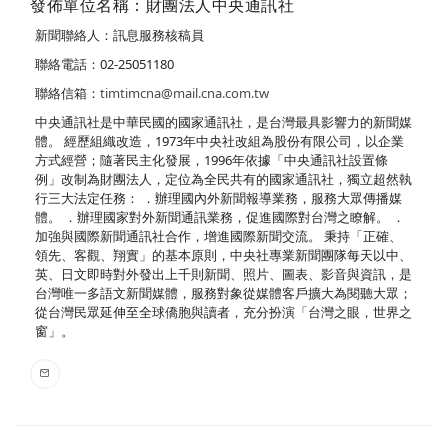
發佈單位名稱：財團法人中央通訊社
新聞聯絡人：訊息服務核稿員
聯絡電話：02-25051180
聯絡信箱：
timtimcna@mail.cna.com.tw
中央通訊社是中華民國的國家通訊社，是台灣最具影響力的新聞媒
體。 經歷組織改造，1973年中央社改組為股份有限公司，以企業
方式經營；隨著民主化發展，1996年依據「中央通訊社設置條
例」改制為財團法人，定位為全民共有的國家通訊社，獨立超然執
行三大法定任務： ．辦理國內外新聞報導業務，服務大眾傳播媒
體。 ．辦理國家對外新聞通訊業務，促進國際對台灣之瞭解。 ．
加強與國際新聞通訊社合作，增進國際新聞交流。 秉持「正確、
領先、客觀、翔實」的基本原則，中央社專業新聞團隊每天以中、
英、日文即時對外發出上千則新聞、照片、圖表、影音與資訊，是
台灣唯一多語文新聞媒體，服務對象從媒體客戶擴大為閱聽大眾；
從台灣民眾延伸至全球僑胞與讀者，充分扮演「台灣之眼，世界之
窗」。