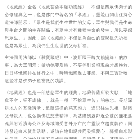
《地藏經》全名《地藏菩薩本願功德經》，不但是四眾佛弟子的
必修經典之一，也是佛門中著名的「孝經」，靈鷲山開山住持心
道法師開示：「眾生是我們生生世世的父母，眾生與我們是生命
與生命之間的生存關係，有眾生才有種種生命的發生，所以要感
恩眾生。」因此，誦《地藏經》不僅是為自己的雙親祖先祈福，
也是為眾生、為我們生生世世的父母祈福。
主法同周法師以《雜寶藏經》中〈波斯匿王醜女賴提緣〉的故
事，為大眾開示：做功德要及時，不要等到業報現前才想挽救、
日日將懺悔排在修行之中，時時懺悔過去罪業、不與三寶計較，
這些才是佛弟子應當做的功課。
《地藏經》也是一部慈悲眾生的經典，地藏菩薩所發大願：「地
獄不空，誓不成佛」，就是一種「不捨眾生苦」的慈悲。長期深
耕地方的基隆講堂，追隨這樣的慈悲願力，追思往生先祖，關懷
父母親人，也弘揚佛法慈悲精神，為基隆幾處鄰近公墓的無祀孤
魂與附近濱海公路及海域遭受意外身亡的亡靈設立超度牌位；同
時發起白米贊普活動，邀請在地鄉親共同發揮愛心，募捐白米製