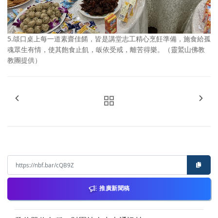
5.燄口桌上每一道素齋佳餚，皆是講堂志工精心烹飪準備，施食給孤
魂眾生有情，使其飽食止飢，皈依受戒，離苦得樂。（靈鷲山佛教
教團提供）
推廣新聞稿