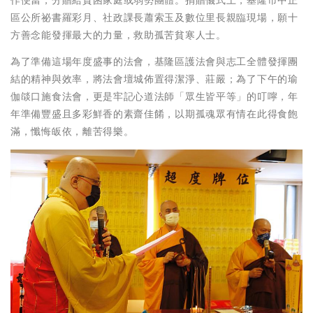
作便當，分贈給貧困家庭或弱勢團體。捐贈儀式上，基隆市中正
區公所祕書羅彩月、社政課長蕭索玉及數位里長親臨現場，願十
方善念能發揮最大的力量，救助孤苦貧寒人士。
為了準備這場年度盛事的法會，基隆區護法會與志工全體發揮團
結的精神與效率，將法會壇城佈置得潔淨、莊嚴；為了下午的瑜
伽燄口施食法會，更是牢記心道法師「眾生皆平等」的叮嚀，年
年準備豐盛且多彩鮮香的素齋佳餚，以期孤魂眾有情在此得食飽
滿，懺悔皈依，離苦得樂。