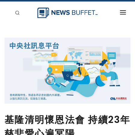
回到首頁
新聞稿分類
登入
刊登
基隆清明懷恩法會 持續23年
慈悲愛心遍冥陽