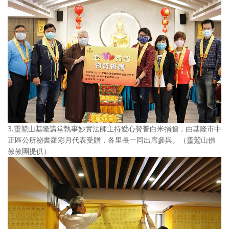
3.靈鷲山基隆講堂執事妙實法師主持愛心贊普白米捐贈，由基隆市中
正區公所祕書羅彩月代表受贈，各里長一同出席參與。（靈鷲山佛
教教團提供）