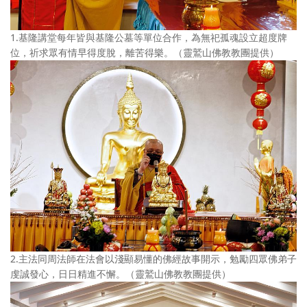
1.基隆講堂每年皆與基隆公墓等單位合作，為無祀孤魂設立超度牌
位，祈求眾有情早得度脫，離苦得樂。（靈鷲山佛教教團提供）
2.主法同周法師在法會以淺顯易懂的佛經故事開示，勉勵四眾佛弟子
虔誠發心，日日精進不懈。（靈鷲山佛教教團提供）