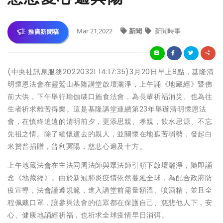
Mar 21,2022
新聞
新聞時事
推廣新聞稿
(中央社訊息服務20220321 14:17:35)3月20日早上8點，基隆清
明懷恩法會在靈鷲山基隆講堂啟壇灑淨，上午誦《地藏經》暨佛
前大供，下午舉行瑜伽燄口施食法會，為長輩祈福消災、也為往
生者祈求離苦得樂。這是基隆講堂連續第23年舉辦清明懷恩法
會，在慎終追遠的清明前夕，更添思親、孝親，飲水思源、不忘
先祖之情。除了緬懷逝去的親人，並關懷在地孤苦弱勢，發起白
米贊普捐贈，普利冥陽，慈悲心遍及十方。
上午地藏法會在主法同周法師與眾法師引領下啟壇灑淨，隨即誦
念《地藏經》。由於新冠肺炎疫情依然蔓延全球，為配合政府防
疫宣導，法會謹遵規範，進入講堂前需量額溫、噴酒精，並且全
程佩戴口罩，讓參與法會的信眾都在保護自己、慈悲他人下，安
心、健康地誦經祈福，也祈求全球疫情早日消弭。