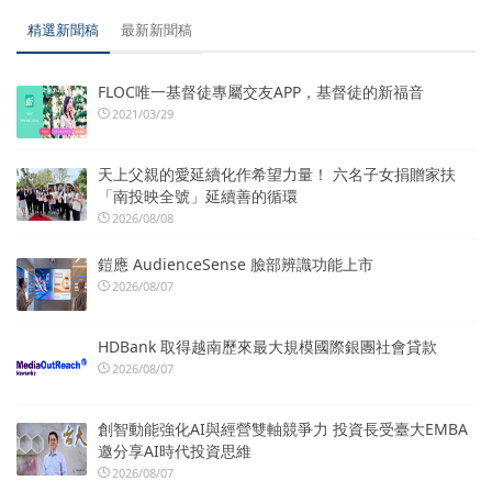
精選新聞稿
最新新聞稿
FLOC唯一基督徒專屬交友APP，基督徒的新福音
2021/03/29
天上父親的愛延續化作希望力量！ 六名子女捐贈家扶
「南投映全號」延續善的循環
2026/08/08
鎧應 AudienceSense 臉部辨識功能上市
2026/08/07
HDBank 取得越南歷來最大規模國際銀團社會貸款
2026/08/07
創智動能強化AI與經營雙軸競爭力 投資長受臺大EMBA
邀分享AI時代投資思維
2026/08/07