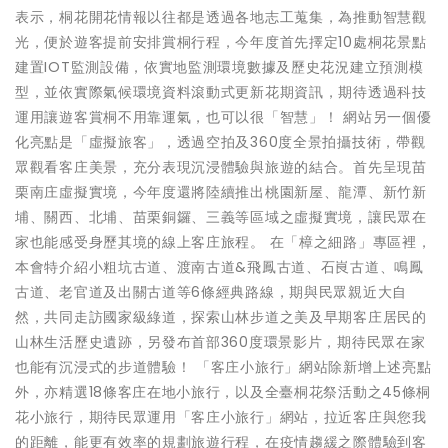
表示，桐花開花情報以往都是透過各地志工蒐集，為推動智慧觀
光，便於遊客提前安排賞桐行程，今年度首先擇定10處桐花景點
建置IOT監測設備，依實地監測環境數據及歷史花況建立預測模
型，並依實際氣候環境資料滾動式更新花期資訊，期待透過科技
運用讓遊客賞桐不用靠運氣，也可以很「智慧」！ 網站另一個優
化亮點是「虛擬旅客」，透過空拍及360度全景拍攝技術，帶觀
眾觀看客庄美景，充分表現沉浸體驗與旅遊的結合。首先呈現苗
栗南庄虛擬實境，今年度還將陸續推出桃園新屋、龍潭、新竹新
埔、關西、北埔、苗栗銅鑼、三義等區域之虛擬實境，讓民眾在
家也能感受身歷其境的線上客庄旅程。 在「樟之細路」專區裡，
本會特介紹小粗坑古道、渡南古道&飛鳳古道、石峎古道、鳴鳳
古道、老官道及出關古道等6條經典路線，期與民眾親近大自
然，共同走訪國家級綠道，探索山林步道之美及早期客庄居民的
山林生活歷史遺跡，另發布首部360度環景影片，期待民眾在家
也能有沉浸式的步道體驗！ 「客庄小旅行」網站除新增上述亮點
外，亦精選18條客庄在地小旅行，以及全臺桐花祭活動之45條桐
花小旅行，期待民眾運用「客庄小旅行」網站，拉近客庄與您我
的距離，能更有效率的規劃旅遊行程，在疫情趨緩之際體驗到客