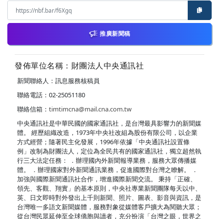
推廣新聞稿
發佈單位名稱：財團法人中央通訊社
新聞聯絡人：訊息服務核稿員
聯絡電話：02-25051180
聯絡信箱：
timtimcna@mail.cna.com.tw
中央通訊社是中華民國的國家通訊社，是台灣最具影響力的新聞媒
體。 經歷組織改造，1973年中央社改組為股份有限公司，以企業
方式經營；隨著民主化發展，1996年依據「中央通訊社設置條
例」改制為財團法人，定位為全民共有的國家通訊社，獨立超然執
行三大法定任務： ．辦理國內外新聞報導業務，服務大眾傳播媒
體。 ．辦理國家對外新聞通訊業務，促進國際對台灣之瞭解。 ．
加強與國際新聞通訊社合作，增進國際新聞交流。 秉持「正確、
領先、客觀、翔實」的基本原則，中央社專業新聞團隊每天以中、
英、日文即時對外發出上千則新聞、照片、圖表、影音與資訊，是
台灣唯一多語文新聞媒體，服務對象從媒體客戶擴大為閱聽大眾；
從台灣民眾延伸至全球僑胞與讀者，充分扮演「台灣之眼，世界之