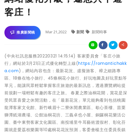
客庄！
Mar 21,2022
新聞
新聞時事
推廣新聞稿
(中央社訊息服務20220321 14:15:14) 客家委員會「客庄小旅
行」網站於3月21日正式優化轉型上線(
https://romantichakk
a.com
)，網站內容包含：最新花況、虛擬旅客、樟之細路專
區、18條在地小旅行、45條桐花小旅行、好玩地圖及好玩景點等
單元，能讓民眾輕鬆掌握客庄旅遊的最新訊息，透過瀏覽網站提
前規劃一場輕鬆有趣的客庄之旅。 春夏之際油桐花開，賞花是深
受民眾喜愛之休閒活動，在「最新花況」單元能夠看到包括桃園
龍潭客家文化館、新竹峨眉十二寮休閒農業區、歇心茶樓、苗栗
獅潭紙湖農場、公館油桐花坊、三義卓也小屋、銅鑼桐花樂活公
園、臺中東勢客家文化園區、南投埔里牛耳藝術渡假村、彰化芬
園就是愛荔枝樂園等10處桐花花況預測，客委會楊主任委員長鎮