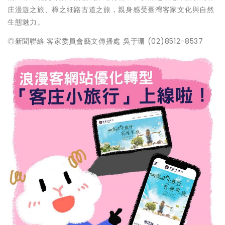
庄漫遊之旅、樟之細路古道之旅，親身感受臺灣客家文化與自然
生態魅力。
◎新聞聯絡 客家委員會藝文傳播處 吳于珊 (02)8512-8537