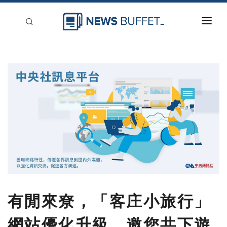
回到首頁
新聞稿分類
登入
刊登
有閒來尞，「客庄小旅行」
網站優化升級，邀您共下遊