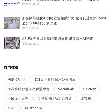
2026/08/07
創智動能強化AI與經營雙軸競爭力 投資長受臺大EMBA
邀分享AI時代投資思維
2026/08/07
ASUSx三麗鷗耍酷聯萌 潮玩開學祭搶抱AI筆電！
2026/08/07
熱門標籤
國際發明展
JDIE日本設計創意暨發明展
世界發明智慧財產聯盟總會
SocialLab
OpView
中國文化大學
台灣發明商品促進協會
北市圖
ASUS
Microchip