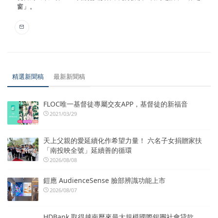
窗」。
精選新聞稿
最新新聞稿
FLOC唯一基督徒專屬交友APP，基督徒的新福音
2021/03/29
天上父親的愛延續化作希望力量！ 六名子女捐贈家扶
「南投映全號」延續善的循環
2026/08/08
鎧應 AudienceSense 臉部辨識功能上市
2026/08/07
HDBank 取得越南歷來最大規模國際銀團社會貸款