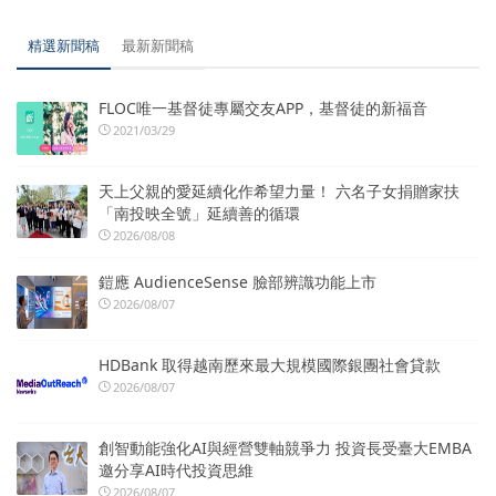
精選新聞稿
最新新聞稿
FLOC唯一基督徒專屬交友APP，基督徒的新福音
2021/03/29
天上父親的愛延續化作希望力量！ 六名子女捐贈家扶
「南投映全號」延續善的循環
2026/08/08
鎧應 AudienceSense 臉部辨識功能上市
2026/08/07
HDBank 取得越南歷來最大規模國際銀團社會貸款
2026/08/07
創智動能強化AI與經營雙軸競爭力 投資長受臺大EMBA
邀分享AI時代投資思維
2026/08/07