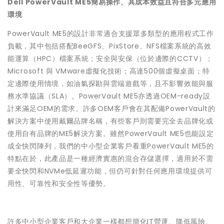
Dell PowerVault ME5簡易操作、具成本效益且符合多元應用
環境
PowerVault ME5的設計非常適合支援眾多類型的應用程式工作
負載，其中包括搭配BeeGFS、PixStore、NFS檔案系統的高效
能運算（HPC）檔案系統；安全與安保（位於邊際的CCTV）；
Microsoft 與 VMware虛擬化技術；高達500個虛擬桌面；特
定邊際使用情境，如油氣探勘與雲端遊戲等，且不影響效能與服
務水準協議（SLA）。PowerVault ME5亦透過OEM-ready設
計來滿足OEM的需求。許多OEM客戶會在其配備PowerVault的
解決方案中使用戴爾品牌名稱，有些客戶則需要完全去品牌化或
使用自有品牌的ME5解決方案。雖然PowerVault ME5也能設定
成全快閃陣列，我們的中小型企業客戶看重PowerVault ME5的
特點在於，此產品是一種經濟實惠的混合存儲選擇，適用於不需
要全快閃和NVMe低延遲功能，但仍可針對任何應用環境提供可
用性、可靠性和安全性等優勢。
許多中小型企業客戶和大企業一樣都想簡化IT營運、降低風險、