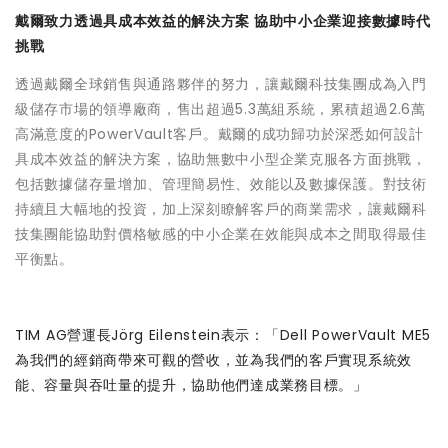
戴爾致力透過具成本效益的解決方案 協助中小企業迎接數據時代
挑戰
透過戴爾全球銷售與通路夥伴的努力，讓戴爾科技集團成為入門
級儲存市場的領導廠商，售出超過5.3萬組系統，累積超過2.6萬
高滿意度的PowerVault客戶。戴爾的成功歸功於深悉如何設計
具成本效益的解決方案，協助無數中小型企業克服各方面挑戰，
包括數據儲存量增加、管理簡易性、效能以及數據保護。對技術
持續且大幅地的投資，加上深刻瞭解客戶的商業需求，讓戴爾科
技集團能協助對價格敏感的中小企業在效能與成本之間取得最佳
平衡點。
TIM AG營運長Jörg Eilenstein表示：「Dell PowerVault ME5
為我們的經銷商帶來可觀的營收，並為我們的客戶實現系統效
能、容量與吞吐量的提升，協助他們達成業務目標。」