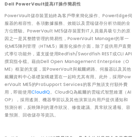
Dell PowerVault提高IT操作簡易性
PowerVault儲存裝置始終為客戶帶來簡化操作、PowerEdge伺
服器的相容性、各項數據服務、效能以及雲端儲存分析功能的全
方位體驗。PowerVault ME5儲存裝置對IT人員最具吸引力的原
因之一是其整體管理的簡易性，PowerVault Manager的單一
化ME5陣列管理（HTML5）圖形化操作介面，除了提供用戶直覺
式導引功能外，還支援使用Redfish/Swordfish REST或CLI API
撰寫指令檔。藉由Dell Open Management Enterprise（O
ME）框架的支援，當PowerVault與戴爾網路、伺服器以及其他
戴爾資料中心基礎架構建置在一起時尤其有用。此外，採用Pow
erVault ME5的ProSupport Services的客戶無須支付額外費
用，即能使用
CloudIQ
。CloudIQ為戴爾的雲端式智慧維運（AI
OP），採用遙測、機器學習以及其他演算法向用戶提供通知和
預測分析，反映陣列的運作狀況、修復建議、異常狀況通報、容
量預測、回收儲存等資訊。