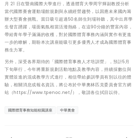
月 21 日在暨南國際大學進行，透過體育大學周宇輝副教授分析
當代國際賽會運動場館規劃與永續經營趨勢，以因應未來國內籌
辦大型賽會挑戰。當日吸引超過50名師生到場聆聽，其中出席學
生發言踴躍，場面氣氛相當活潑熱絡，在這90分鐘的豐富內容，
帶給青年學子滿滿的收穫，對於國際體育事務內涵與實作有更進
一步的瞭解，期盼本次講座能吸引更多優秀人才成為國際體育事
務生力軍。
另外，深受各界期待的「國際體育事務人才培訓營」，預計5月
下旬舉行，今年將重新規劃活動地點及教學內容，持續採數位與
實體並進的混成教學方式進行，相信帶給參訓學員有別以往的體
驗，相關消息或報名資訊，將公布於中華奧林匹克委員會官方網
站（https://www.tpenoc.net/），敬請各位拭目以待。
國際體育事務知能校園講座
中華奧會