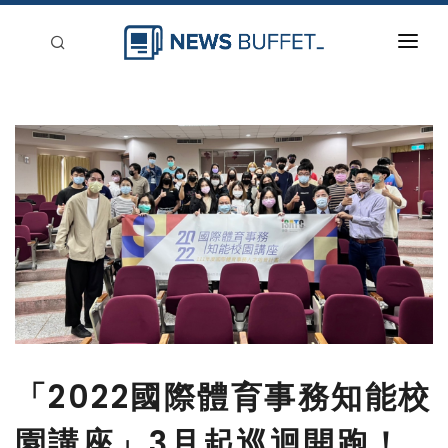
回到首頁
新聞稿分類
登入
刊登
「2022國際體育事務知能校
園講座」3月起巡迴開跑！