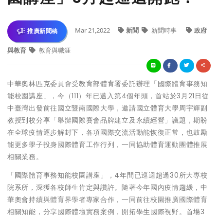
Mar 21,2022
新聞
新聞時事
政府
推廣新聞稿
與教育
教育與職涯
中華奧林匹克委員會受教育部體育署委託辦理「國際體育事務知
能校園講座」，今（111）年已邁入第4個年頭，首站於3月21日從
中臺灣出發前往國立暨南國際大學，邀請國立體育大學周宇輝副
教授到校分享「舉辦國際賽會品牌建立及永續經營」議題，期盼
在全球疫情逐步解封下，各項國際交流活動能恢復正常，也鼓勵
能更多學子投身國際體育工作行列，一同協助體育運動團體推展
相關業務。
「國際體育事務知能校園講座」，4年間已巡迴超過30所大專校
院系所，深獲各校師生肯定與讚許。隨著今年國內疫情趨緩，中
華奧會持續與體育界學者專家合作，一同前往校園推廣國際體育
相關知能，分享國際體壇實務案例，開拓學生國際視野。首場3