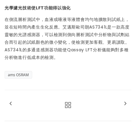
光學濾光技術使LFT功能得以強化
在側流層析測試中，血液或唾液等液體會均勻地擴散到試紙上，
並在短時間內產生生化反應。艾邁斯歐司朗AS7341L是一款高度
靈敏的光譜感測器，可以檢測到側向層析測試中分析物與試劑結
合而引起的試紙顏色的微小變化，使檢測更加客觀、更易讀取。
AS7341L的多通道感測器功能使Qassay LFT分析儀能夠對多種
分析物進行低成本的檢測。
ams OSRAM