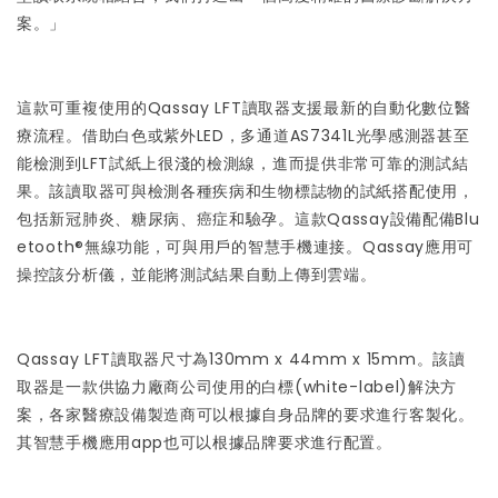
案。」
這款可重複使用的Qassay LFT讀取器支援最新的自動化數位醫
療流程。借助白色或紫外LED，多通道AS7341L光學感測器甚至
能檢測到LFT試紙上很淺的檢測線，進而提供非常可靠的測試結
果。該讀取器可與檢測各種疾病和生物標誌物的試紙搭配使用，
包括新冠肺炎、糖尿病、癌症和驗孕。這款Qassay設備配備Blu
etooth®無線功能，可與用戶的智慧手機連接。Qassay應用可
操控該分析儀，並能將測試結果自動上傳到雲端。
Qassay LFT讀取器尺寸為130mm x 44mm x 15mm。該讀
取器是一款供協力廠商公司使用的白標(white-label)解決方
案，各家醫療設備製造商可以根據自身品牌的要求進行客製化。
其智慧手機應用app也可以根據品牌要求進行配置。