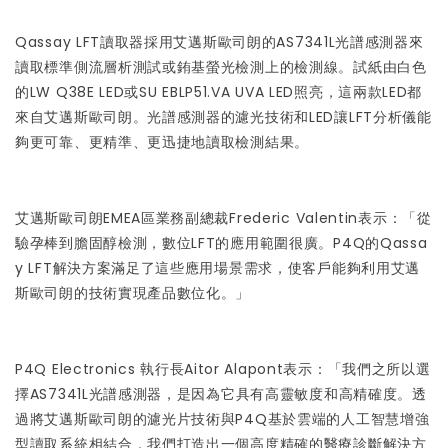
Qassay LFT讀取器採用艾邁斯歐司朗的AS7341L光譜感測器來
讀取標準側流層析測試或銪基螢光檢測上的檢測線。試紙由白色
的LW Q38E LED或SU EBLP51.VA UVA LED照亮，這兩款LED都
來自艾邁斯歐司朗。光譜感測器的濾光技術和LED讓LFT分析儀能
夠更可靠、更精準、更迅捷地讀取檢測結果。
艾邁斯歐司朗EMEA區業務副總裁Frederic Valentin表示：「從
驗孕棒到膽固醇檢測，數位LFT的應用範圍很廣。P4Q的Qassa
y LFT解決方案滿足了這些應用場景需求，使客戶能夠利用艾邁
斯歐司朗的技術實現產品數位化。」
P4Q Electronics 執行長Aitor Alapont表示：「我們之所以選
擇AS7341L光譜感測器，是因為它具有高靈敏度和高精確度。透
過將艾邁斯歐司朗的濾光片技術與P4Q基於雲端的人工智慧增強
型讀取系統相結合，我們打造出一個高度精確的醫療診斷解決方