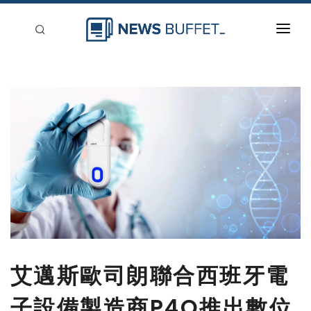
回到首頁
新聞稿分類
登入
刊登
艾邁斯歐司朗聯合西班牙電
子設備製造商P4Q推出數位