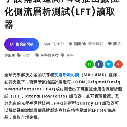
化側流層析測試(LFT)讀取
器
Mar 21,2022
新聞
新聞時事
商品
推廣新聞稿
與服務
商業
科學與科技
科學
全球光學解決方案的領導者
艾邁斯歐司朗
（SIX：AMS）宣佈，
在其支援下，西班牙原始設計製造商（ODM,Original Desig
n Manufacturer）P4Q成功開發出了可重複使用側流層析測
試（LFT，lateral flow tests）讀取器，並可實現量產。基
於先進的光學半導體技術，P4Q的新型Qassay LFT讀取器可
以幫助醫療診斷設備品牌製造商打造精準易讀的LFT分析儀產
品，贏取市場先機。