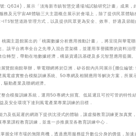
號: Q624)，展示「淡海新市鎮智慧交通場域試驗研究計畫」成果，
BS服務及元宇宙AR體驗三大主題概念展示於會場上，除了提供民眾體驗
C-ITS智慧道路管理方式，以及提供民眾更為安全、效率、舒適及節
航」桃園主題館展出的「桃園數據分析應用推動計畫」，將呈現與華電聯
念。該平台將率全台之先導入混合雲架構，並運用享譽國際的資料治
數位轉型，帶動在地數據經濟，構築資通訊基礎及多元智慧應用藍圖
雄展覽館南館舉辦，華電聯網將於亞洲．矽谷館內共同展示(攤位編號: S
智慧風電虛實整合模擬訓練系統、5G專網及相關應用等解決方案，所展示
地，驅動產業及聯網經濟。
實整合模擬訓練系統，運用5G專網大頻寬、低延遲且可控可管的特性結
效益及安全環境下達到風電產業專業訓練的目標．
高運算能力及低延遲的網路下提供沈浸式的體驗，讓虛擬教育訓練更加真實
展專業課程教育訓練，並進一步推廣至各教育訓練中心．
先掌握全球市場的無限商機，透過應用服務提升數位分身的價值，加速