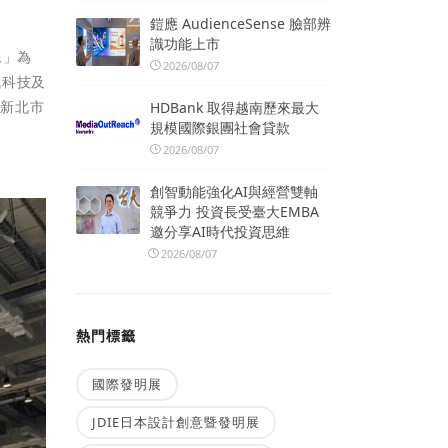
鎧應 AudienceSense 臉部辨
識功能上市
像」為
2026/08/07
訊科技及
於新北市
HDBank 取得越南歷來最大
規模國際銀團社會貸款
2026/08/07
創智動能強化AI與經營雙軸
競爭力 投資長受臺大EMBA
邀分享AI時代投資思維
2026/08/07
熱門標籤
國際發明展
JDIE日本設計創意暨發明展