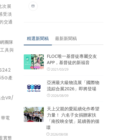
此次展
感受淡
能的交通
精選新聞稿
最新新聞稿
網團隊
理工具與
FLOC唯一基督徒專屬交友
。
APP，基督徒的新福音
242
2021/03/29
5G產
亞洲最大級物流展「國際物
流綜合展2026」即將登場
2026/08/09
合VR/
天上父親的愛延續化作希望
力量！ 六名子女捐贈家扶
，華電
「南投映全號」延續善的循
環
2026/08/08
虛實整