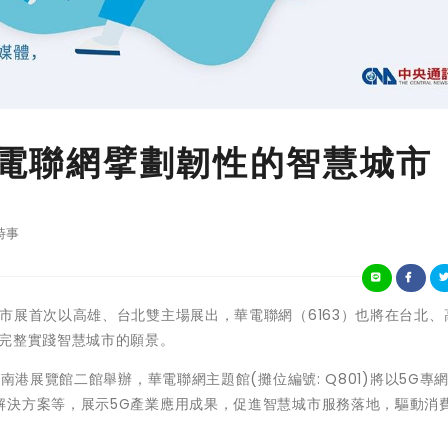
 華電聯網擘劃韌性的智慧城市
時事
022智慧城市展首次以高雄、台北雙主場展出，華電聯網（6163）也將在台北
，完整實踐智慧城市的願景。
南港展覽館二館舉辦，華電聯網主題館(攤位編號: Q801)將以5G專
解決方案等，展示5G產業應用成果，促進智慧城市服務落地，驅動消