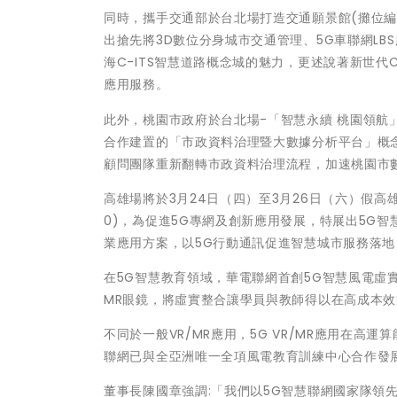
同時，攜手交通部於台北場打造交通願景館(攤位編
出搶先將3D數位分身城市交通管理、5G車聯網L
海C-ITS智慧道路概念城的魅力，更述說著新世代
應用服務。
此外，桃園市政府於台北場-「智慧永續 桃園領
合作建置的「市政資料治理暨大數據分析平台」概
顧問團隊重新翻轉市政資料治理流程，加速桃園市
高雄場將於3月24日（四）至3月26日（六）假高
0)，為促進5G專網及創新應用發展，特展出5G
業應用方案，以5G行動通訊促進智慧城市服務落
在5G智慧教育領域，華電聯網首創5G智慧風電虛
MR眼鏡，將虛實整合讓學員與教師得以在高成本
不同於一般VR/MR應用，5G VR/MR應用在
聯網已與全亞洲唯一全項風電教育訓練中心合作發
董事長陳國章強調:「我們以5G智慧聯網國家隊領