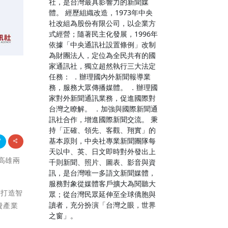
社，是台灣最具影響力的新聞媒
體。 經歷組織改造，1973年中央
社改組為股份有限公司，以企業方
式經營；隨著民主化發展，1996年
依據「中央通訊社設置條例」改制
為財團法人，定位為全民共有的國
家通訊社，獨立超然執行三大法定
任務： ．辦理國內外新聞報導業
務，服務大眾傳播媒體。 ．辦理國
家對外新聞通訊業務，促進國際對
台灣之瞭解。 ．加強與國際新聞通
訊社合作，增進國際新聞交流。 秉
持「正確、領先、客觀、翔實」的
基本原則，中央社專業新聞團隊每
天以中、英、日文即時對外發出上
、高雄兩
千則新聞、照片、圖表、影音與資
訊，是台灣唯一多語文新聞媒體，
服務對象從媒體客戶擴大為閱聽大
網打造智
眾；從台灣民眾延伸至全球僑胞與
讀者，充分扮演「台灣之眼，世界
費產業
之窗」。