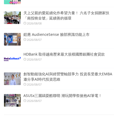
天上父親的愛延續化作希望力量！ 六名子女捐贈家扶
「南投映全號」延續善的循環
2026/08/08
鎧應 AudienceSense 臉部辨識功能上市
2026/08/07
HDBank 取得越南歷來最大規模國際銀團社會貸款
2026/08/07
創智動能強化AI與經營雙軸競爭力 投資長受臺大EMBA
邀分享AI時代投資思維
2026/08/07
ASUSx三麗鷗耍酷聯萌 潮玩開學祭搶抱AI筆電！
2026/08/07