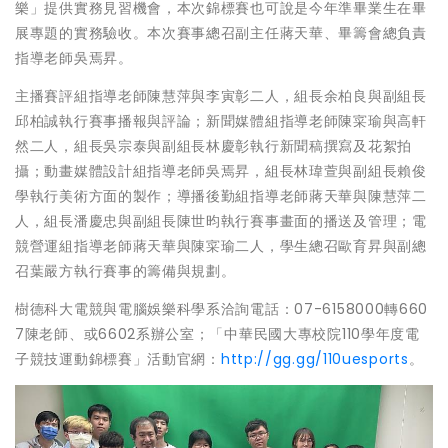
樂」提供實務見習機會，本次錦標賽也可說是今年準畢業生在畢
展專題的實務驗收。本次賽事總召副主任蔣天華、畢籌會總負責
指導老師吳焉昇。
主播賽評組指導老師陳慧萍與李寅彰二人，組長余柏良與副組長
邱柏誠執行賽事播報與評論；新聞媒體組指導老師陳寀瑜與高軒
然二人，組長吳宗泰與副組長林慶彰執行新聞稿撰寫及花絮拍
攝；動畫媒體設計組指導老師吳焉昇，組長林瑋萱與副組長賴俊
學執行美術方面的製作；導播後勤組指導老師蔣天華與陳慧萍二
人，組長潘慶忠與副組長陳世昀執行賽事畫面的播送及管理；電
競營運組指導老師蔣天華與陳寀瑜二人，學生總召歐育昇與副總
召葉嚴方執行賽事的籌備與規劃。
樹德科大電競與電腦娛樂科學系洽詢電話：07-6158000轉660
7陳老師、或6602系辦公室；「中華民國大專校院110學年度電
子競技運動錦標賽」活動官網：
http://gg.gg/110uesports
。