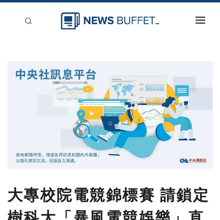
回到首頁
新聞稿分類
登入
刊登
大專校院電競錦標賽 請鎖定
樹科大「暴風電競娛樂」直