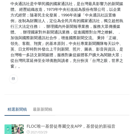
中央通訊社是中華民國的國家通訊社，是台灣最具影響力的新聞媒
體。 經歷組織改造，1973年中央社改組為股份有限公司，以企業
方式經營；隨著民主化發展，1996年依據「中央通訊社設置條
例」改制為財團法人，定位為全民共有的國家通訊社，獨立超然執
行三大法定任務： ．辦理國內外新聞報導業務，服務大眾傳播媒
體。 ．辦理國家對外新聞通訊業務，促進國際對台灣之瞭解。 ．
加強與國際新聞通訊社合作，增進國際新聞交流。 秉持「正確、
領先、客觀、翔實」的基本原則，中央社專業新聞團隊每天以中、
英、日文即時對外發出上千則新聞、照片、圖表、影音與資訊，是
台灣唯一多語文新聞媒體，服務對象從媒體客戶擴大為閱聽大眾；
從台灣民眾延伸至全球僑胞與讀者，充分扮演「台灣之眼，世界之
窗」。
精選新聞稿
最新新聞稿
FLOC唯一基督徒專屬交友APP，基督徒的新福音
2021/03/29