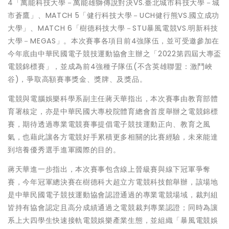
4「萬能科技大學－萬能雄獅傳說對決VS.臺北城市科技大學－城
市蒼鷹」、MATCH 5「健行科技大學－UCH健行熊VS.國立成功
大學」、MATCH 6「樹德科技大學－STU暴風電競VS.明新科技
大學－MEGAS」。本次賽事各項目前4強隊伍，並可受邀參加在
今年底由中華民國電子競技運動協會主辦之「2022第四屆大專盃
電競錦標賽」，並成為前4強種子隊伍(不含英雄聯盟：激鬥峽
谷)，爭取高額賽事獎金、獎牌、及獎品。
電競與電腦娛樂科學系副主任蔣天華指出，本次賽事由教育部體
育署核定，亦是中華民國大專校院體育總會首度舉辦之電競錦標
賽，期待透過專業電競賽事提倡電子競技運動正向、教育之風
氣，也藉此讓各方電競好手累積更多相關的比賽經驗，未來能達
到培養優秀選手進軍國際的目的。
蔣天華進一步指出，本次賽事包含線上晉級賽與線下冠軍爭奪
賽，今年冠軍總決賽在樹德科大超立方電競科技館舉辦，該場地
是中華民國電子競技運動協會認證通過的專業電競場域，裁判組
皆持有協會認定且高分成績通過之電競裁判專業認證；同時為讓
系上大四學生快速接軌電競娛樂產業生態，並組織「暴風電競娛