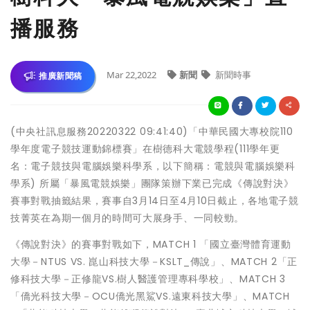
播服務
Mar 22,2022
新聞
新聞時事
推廣新聞稿
(中央社訊息服務20220322 09:41:40)「中華民國大專校院110
學年度電子競技運動錦標賽」在樹德科大電競學程(111學年更
名：電子競技與電腦娛樂科學系，以下簡稱：電競與電腦娛樂科
學系) 所屬「暴風電競娛樂」團隊策辦下業已完成《傳說對決》
賽事對戰抽籤結果，賽事自3月14日至4月10日截止，各地電子競
技菁英在為期一個月的時間可大展身手、一同較勁。
《傳說對決》的賽事對戰如下，MATCH 1 「國立臺灣體育運動
大學－NTUS VS. 崑山科技大學－KSLT_傳說」、MATCH 2「正
修科技大學－正修龍VS.樹人醫護管理專科學校」、MATCH 3
「僑光科技大學－OCU僑光黑鯊VS.遠東科技大學」、MATCH