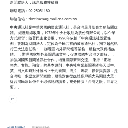
新聞聯絡人：訊息服務核稿員
聯絡電話：02-25051180
聯絡信箱：
timtimcna@mail.cna.com.tw
中央通訊社是中華民國的國家通訊社，是台灣最具影響力的新聞媒
體。 經歷組織改造，1973年中央社改組為股份有限公司，以企業
方式經營；隨著民主化發展，1996年依據「中央通訊社設置條
例」改制為財團法人，定位為全民共有的國家通訊社，獨立超然執
行三大法定任務： ．辦理國內外新聞報導業務，服務大眾傳播媒
體。 ．辦理國家對外新聞通訊業務，促進國際對台灣之瞭解。 ．
加強與國際新聞通訊社合作，增進國際新聞交流。 秉持「正確、
領先、客觀、翔實」的基本原則，中央社專業新聞團隊每天以中、
英、日文即時對外發出上千則新聞、照片、圖表、影音與資訊，是
台灣唯一多語文新聞媒體，服務對象從媒體客戶擴大為閱聽大眾；
從台灣民眾延伸至全球僑胞與讀者，充分扮演「台灣之眼，世界之
窗」。
精選新聞稿
最新新聞稿