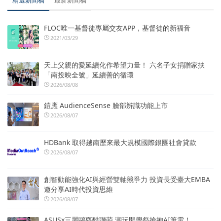
FLOC唯一基督徒專屬交友APP，基督徒的新福音
2021/03/29
天上父親的愛延續化作希望力量！ 六名子女捐贈家扶
「南投映全號」延續善的循環
2026/08/08
鎧應 AudienceSense 臉部辨識功能上市
2026/08/07
HDBank 取得越南歷來最大規模國際銀團社會貸款
2026/08/07
創智動能強化AI與經營雙軸競爭力 投資長受臺大EMBA
邀分享AI時代投資思維
2026/08/07
ASUSx三麗鷗耍酷聯萌 潮玩開學祭搶抱AI筆電！