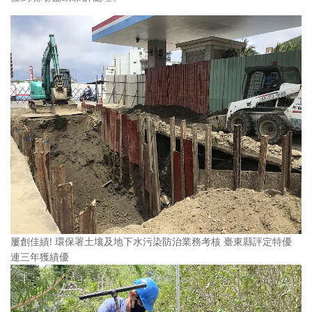
屢創佳績! 環保署土壤及地下水污染防治業務考核 臺東縣評定特優
連三年獲績優