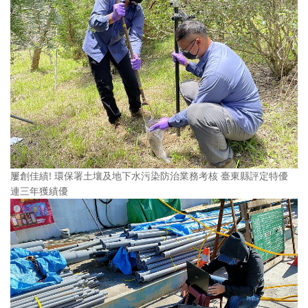
屢創佳績! 環保署土壤及地下水污染防治業務考核 臺東縣評定特優
連三年獲績優