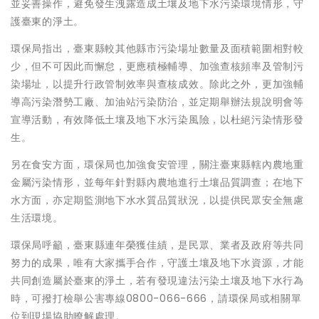
並妥善操作，避免發生洩露造成土壤及地下水污染環境情形，守
護臺東的淨土。
環保局指出，臺東縣較其他縣市污染場址數量及面積範圍相對較
少，但不可因此而懈怠，更應積極輔導、加強查核頻率及管制污
染場址，以提升行政管制效率與查核成效。除此之外，更加強輔
導高污染潛勢工廠、加油站污染防治，並定期舉辦法規說明會等
宣導活動，有效降低土壤及地下水污染風險，以杜絕污染情形發
生。
另在食安方面，環保局也加強食安管理，關注臺東縣轄內農地重
金屬污染情形，並每年針對縣內農地進行土壤品質調查；在地下
水方面，亦定期監測地下水水質品質狀況，以提供民眾安全無慮
生活環境。
環保局呼籲，臺東縣連年榮獲佳績，是民眾、業者及政府等共同
努力的成果，唯有大家攜手合作，守護土壤及地下水資源，才能
共同創造屬於臺東的淨土，若有發現違法污染土壤及地下水行為
時，可撥打檢舉公害專線0800-066-666，請環保局或相關單
位到現場協助瞭解處理。