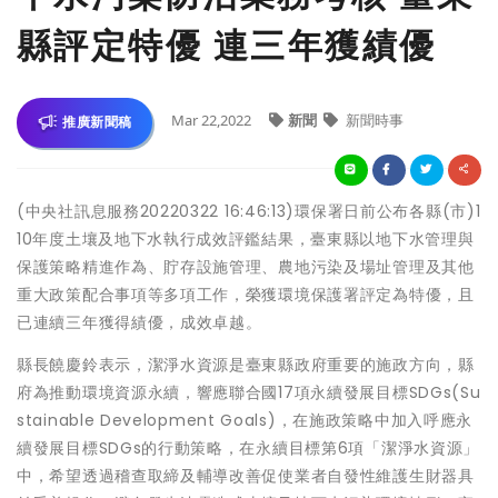
縣評定特優 連三年獲績優
Mar 22,2022
新聞
新聞時事
推廣新聞稿
(中央社訊息服務20220322 16:46:13)環保署日前公布各縣(市)1
10年度土壤及地下水執行成效評鑑結果，臺東縣以地下水管理與
保護策略精進作為、貯存設施管理、農地污染及場址管理及其他
重大政策配合事項等多項工作，榮獲環境保護署評定為特優，且
已連續三年獲得績優，成效卓越。
縣長饒慶鈴表示，潔淨水資源是臺東縣政府重要的施政方向，縣
府為推動環境資源永續，響應聯合國17項永續發展目標SDGs(Su
stainable Development Goals)，在施政策略中加入呼應永
續發展目標SDGs的行動策略，在永續目標第6項「潔淨水資源」
中，希望透過稽查取締及輔導改善促使業者自發性維護生財器具