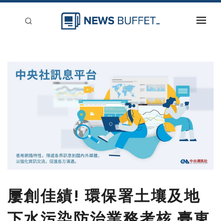
回到首頁
新聞稿分類
登入
刊登
屢創佳績! 環保署土壤及地
下水污染防治業務考核 臺東