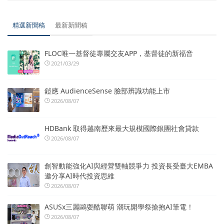
精選新聞稿
最新新聞稿
FLOC唯一基督徒專屬交友APP，基督徒的新福音
2021/03/29
鎧應 AudienceSense 臉部辨識功能上市
2026/08/07
HDBank 取得越南歷來最大規模國際銀團社會貸款
2026/08/07
創智動能強化AI與經營雙軸競爭力 投資長受臺大EMBA
邀分享AI時代投資思維
2026/08/07
ASUSx三麗鷗耍酷聯萌 潮玩開學祭搶抱AI筆電！
2026/08/07