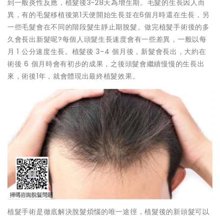
到一般炎性反應，植髮後3~28天為增生期。毛髮的生長因人而
異，有的毛髮移植後第1天便開始生長並在6個月時還在生長，另
一些毛髮會在不同的階段髮生靜止期脫髮。做完植髮手術後的多
久會長出新髮呢?每個人頭髮生長速度會有一些差異，一般以每
月 1 公分速度生長。植髮後 3-4 個月後，新髮會長出，大約在
術後 6 個月時會有初步的成果，之後頭髮會繼續慢慢的生長出
來，術後1年，就會體現出最終植髮效果。
植髮手術是徹底解決脫髮煩惱的唯一途徑，植髮後的新頭髮可以