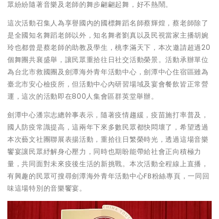
眾紛紛隨著音樂及老師的舞步翩翩起舞，好不熱鬧。
這次活動召集人為享譽國內的國標舞蹈名師蔡輝煌，蔡老師除了
是全國知名舞蹈老師以外，知名舞者劉真以及民視當家主播胡婉
玲也都曾是蔡老師的助教及學生，桃李滿天下，本次邀請超過20
個舞團共襄盛舉，讓民眾重拾往日社交活動榮景。活動承辦單位
為台北市救國團及劍潭海外青年活動中心，劍潭中心住宿區雖為
臺北市安心檢疫所，但活動中心內研習場域及宴會餐飲皆正常營
運，這次的活動即在800人集會區群英堂舉辦。
劍潭中心潘宗志總幹事表示，隨著疫情趨緩，疫苗施打率普及，
國人防疫常識提高，這兩年下來多數民眾都快悶壞了，希望透過
本次藝文社團聯展表揚活動，重拾往日繁榮時光，透過這場音樂
饗宴讓民眾紓解身心壓力，同時也期盼能帶給社會正向積極力
量，共同面對未來疫後生活的新挑戰。本次活動全程線上直播，
有興趣的民眾可搜尋劍潭海外青年活動中心FB粉絲專頁，一同回
味這場特別的音樂饗宴。