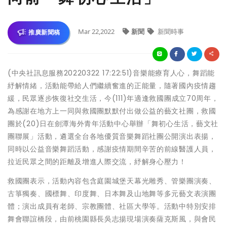
Mar 22,2022
新聞
新聞時事
推廣新聞稿
(中央社訊息服務20220322 17:22:51)音樂能療育人心，舞蹈能
紓解情緒，活動能帶給人們繼續奮進的正能量，隨著國內疫情趨
緩，民眾逐步恢復社交生活，今(111)年適逢救國團成立70周年，
為感謝在地方上一同與救國團默默付出做公益的藝文社團，救國
團於(20)日在劍潭海外青年活動中心舉辦「舞初心生活，藝文社
團聯展」活動，遴選全台各地優質音樂舞蹈社團公開演出表揚，
同時以公益音樂舞蹈活動，感謝疫情期間辛苦的前線醫護人員，
拉近民眾之間的距離及增進人際交流，紓解身心壓力！
救國團表示，活動內容包含庭園城堡天幕光雕秀、管樂團演奏、
古箏獨奏、國標舞、印度舞、日本舞及山地舞等多元藝文表演團
體；演出成員有老師、宗教團體、社區大學等。活動中特別安排
舞會聯誼橋段，由前桃園縣長吳志揚現場演奏薩克斯風，與會民