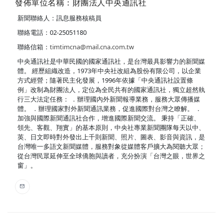
發佈單位名稱：財團法人中央通訊社
新聞聯絡人：訊息服務核稿員
聯絡電話：02-25051180
聯絡信箱：
timtimcna@mail.cna.com.tw
中央通訊社是中華民國的國家通訊社，是台灣最具影響力的新聞媒
體。 經歷組織改造，1973年中央社改組為股份有限公司，以企業
方式經營；隨著民主化發展，1996年依據「中央通訊社設置條
例」改制為財團法人，定位為全民共有的國家通訊社，獨立超然執
行三大法定任務： ．辦理國內外新聞報導業務，服務大眾傳播媒
體。 ．辦理國家對外新聞通訊業務，促進國際對台灣之瞭解。 ．
加強與國際新聞通訊社合作，增進國際新聞交流。 秉持「正確、
領先、客觀、翔實」的基本原則，中央社專業新聞團隊每天以中、
英、日文即時對外發出上千則新聞、照片、圖表、影音與資訊，是
台灣唯一多語文新聞媒體，服務對象從媒體客戶擴大為閱聽大眾；
從台灣民眾延伸至全球僑胞與讀者，充分扮演「台灣之眼，世界之
窗」。