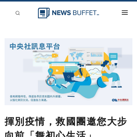
回到首頁
新聞稿分類
登入
刊登
揮別疫情，救國團邀您大步
向前「舞初心生活」