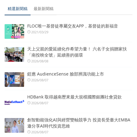
精選新聞稿
最新新聞稿
FLOC唯一基督徒專屬交友APP，基督徒的新福音
2021/03/29
天上父親的愛延續化作希望力量！ 六名子女捐贈家扶
「南投映全號」延續善的循環
2026/08/08
鎧應 AudienceSense 臉部辨識功能上市
2026/08/07
HDBank 取得越南歷來最大規模國際銀團社會貸款
2026/08/07
創智動能強化AI與經營雙軸競爭力 投資長受臺大EMBA
邀分享AI時代投資思維
2026/08/07