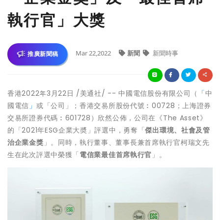
執行官」大獎
Mar 22,2022
新聞
新聞時事
推廣新聞稿
香港2022年3月22日 /美通社/ -- 中國電信股份有限公司（
「
中
國電信
」
或「公司」；香港交易所股份代號︰00728；上海證券
交易所證券代碼︰601728）欣然公佈，公司在《The Asset》
的「2021年ESG企業大奬」評選中，勇奪「
傑出環境、社會及管
治企業金獎
」。同時，執行董事、董事長兼首席執行官柯瑞文先
生在此次評選中榮獲「
電信業最佳首席執行官
」。