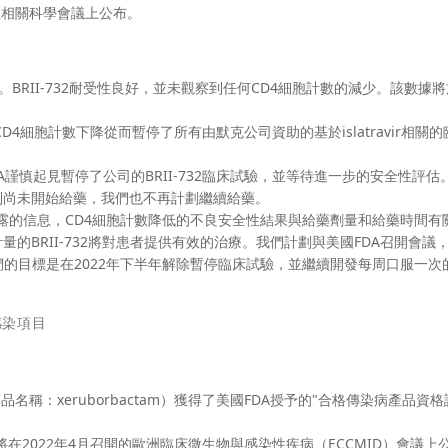
年在相關科學會議上公布。
研究。BRII-732耐受性良好，並未觀察到任何CD4細胞計數的減少。該數據將於
CD4細胞計數下降從而暫停了所有由默克公司資助的基於islatravir相關
，美國FDA謹慎起見暫停了公司的BRII-732臨床試驗，並等待進一步的安全性評
列尚未開始給藥，我們也不再計劃繼續給藥。
披露的信息，CD4細胞計數降低的不良安全性結果與給藥劑量和給藥時間有
的BRII-732將對患者提供有效的治療。我們計劃與美國FDA召開會議
我們的目標是在2022年下半年解除暫停臨床試驗，並繼續開發每周口服一次的B
感染項目
利藥品名稱：xeruborbactam）獲得了美國FDA授予的"合格傳染病產品資格
結果將在2022年4月召開的歐洲臨床微生物與感染性疾病（ECCMID）會議上