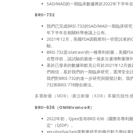
SAD/MAD的一期臨床數據將於2022年下半
BRII-732
我們已完成BRII-732的SAD/MAD一期臨床
年下半年在相關科學會議上公布。
2021年12月，美國FDA因觀察到一些受試者的
驗。
BRII-732是islatravir的一種專利前藥
在暫停前，該試驗的最後一個多次遞增劑量隊
基於已發表的數據和默克公司於2021年12月
們相信，基於我們的一期臨床研究，選擇安全計量
我們對BRII-732的進一步研究與開發計劃。
732和BRII-778聯合療法。
多重耐藥（
MDR）/廣泛耐藥（XDR）革蘭氏陰性
BRII-636（OMNIvanceR）
2022年初，Qpex宣布BRII-636（國際非專
定"（QIDP）。
xeruborbactam單劑量研究的藥代動力學