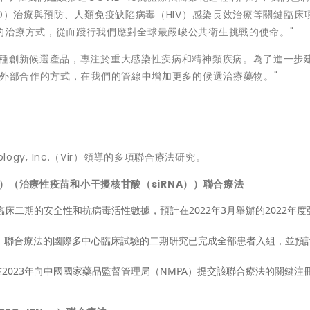
PD）治療與預防、人類免疫缺陷病毒（HIV）感染長效治療等關鍵臨床
的治療方式，從而踐行我們應對全球最嚴峻公共衛生挑戰的使命。"
余種創新候選產品，專注於重大感染性疾病和精神類疾病。為了進一步
和外部合作的方式，在我們的管線中增加更多的候選治療藥物。"
logy, Inc.（Vir）領導的多項聯合療法研究。
R-2218）（治療性疫苗和小干擾核甘酸（siRNA））聯合療法
）單藥臨床二期的安全性和抗病毒活性數據，預計在2022年3月舉辦的2022年
5（VIR-2218）聯合療法的國際多中心臨床試驗的二期研究已完成全部患者入組，並預
2023年向中國國家藥品監督管理局（NMPA）提交該聯合療法的關鍵注