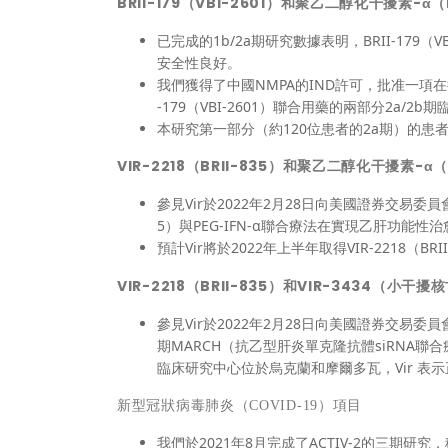
BRII-179（VBI-2601）和聚乙二醇化干擾素-α
已完成的1b/2a期研究數據表明，BRII-179
安全性良好。
我們獲得了中國NMPA的IND許可，批准一項在接
-179（VBI-2601）聯合用藥的兩部分2a/
本研究第一部分（約120位患者的2a期）的患
VIR-2218（BRII-835）和聚乙二醇化干擾素-α
參見Vir於2022年2月28日向美國證券交易委員會提交
5）與PEG-IFN-α聯合療法在實現乙肝功能
預計Vir將於2022年上半年取得VIR-2218（B
VIR-2218（BRII-835）和VIR-3434（
參見Vir於2022年2月28日向美國證券交易委員會提交
期MARCH（抗乙型肝炎單克隆抗體siRNA
臨床研究中心位於烏克蘭和摩爾多瓦，Vir 
新型冠狀病毒肺炎（
COVID-19
）
項目
我們於2021年8月完成了ACTIV-2的三期