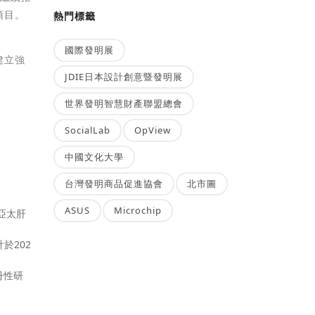
項目。
熱門標籤
國際發明展
建立強
JDIE日本設計創意暨發明展
世界發明智慧財產聯盟總會
SocialLab
OpView
中國文化大學
台灣發明商品促進協會
北市圖
ASUS
Microchip
度亞太肝
計於202
冊性研