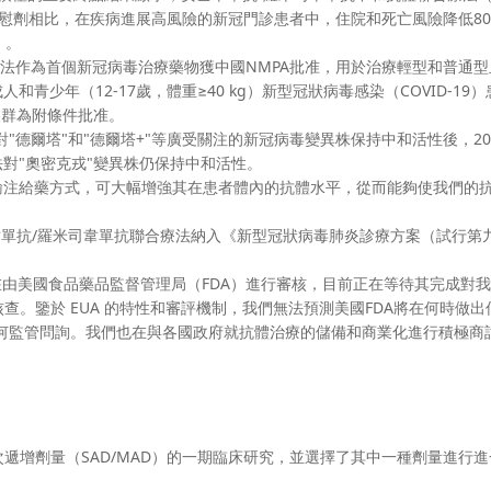
8天內，與安慰劑相比，在疾病進展高風險的新冠門診患者中，住院和死亡風險降低8
）。
合療法作為首個新冠病毒治療藥物獲中國NMPA批准，用於治療輕型和普通
少年（12-17歲，體重≥40 kg）新型冠狀病毒感染（COVID-19
症人群為附條件批准。
"德爾塔"和"德爾塔+"等廣受關注的新冠病毒變異株保持中和活性後，202
對"奧密克戎"變異株仍保持中和活性。
輸注給藥方式，可大幅增強其在患者體內的抗體水平，從而能夠使我們的
巴韋單抗/羅米司韋單抗聯合療法納入《新型冠狀病毒肺炎診療方案（試行第
在由美國食品藥品監督管理局（FDA）進行審核，目前正在等待其完成對
查。鑒於 EUA 的特性和審評機制，我們無法預測美國FDA將在何時做出
任何監管問詢。我們也在與各國政府就抗體治療的儲備和商業化進行積極商
多次遞增劑量（SAD/MAD）的一期臨床研究，並選擇了其中一種劑量進行