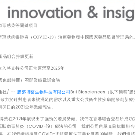
病毒感染等關鍵項目
型冠狀病毒肺炎（
COVID-19
）治療藥物獲中國國家藥品監督管理局的
產品組合持續更新
收入將支持公司正常運營至
2025
年
國東部時間）召開業績電話會議
社/ --
騰盛博藥生物科技有限公司
Brii Biosciences（以下簡稱"
），一家致力於針對患者未被滿足的需求以及重大公共衛生性疾病開發創新療
31日的2021全年業績報告。
博藥在2021年展現出了強勁的發展勢頭。我們在香港聯合交易所成功
狀病毒肺炎（COVID-19）療法的公司，我們公司的單克隆抗體聯
2年，在我們繼續推進COVID-19抗體療法商業化進程的同時，我們也