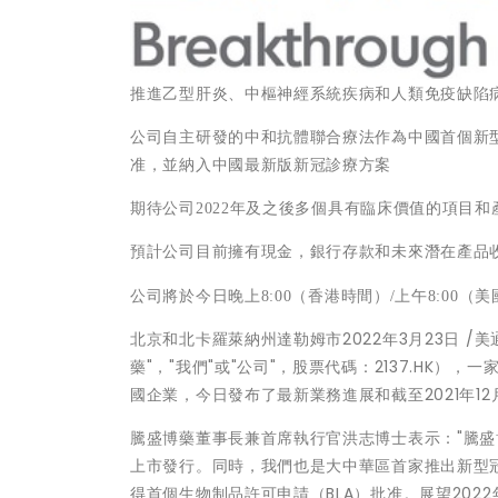
推進乙型肝炎、中樞神經系統疾病和人類免疫缺陷
公司自主研發的中和抗體聯合療法作為中國首個新
准，並納入中國最新版新冠診療方案
期待公司
2022
年及之後多個具有臨床價值的項目和
預計公司目前擁有現金，銀行存款和未來潛在產品
公司將於今日晚上
8:00
（香港時間）
/
上午
8:00
（美
北京和北卡羅萊納州達勒姆市2022年3月23日 /美通
藥"，"我們"或"公司"，股票代碼：2137.HK
國企業，今日發布了最新業務進展和截至2021年12月
騰盛博藥董事長兼首席執行官洪志博士表示："騰盛
上市發行。同時，我們也是大中華區首家推出新型冠
得首個生物制品許可申請（BLA）批准。展望202