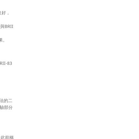
良好，
BRII
果。
I-83
療法的二
試驗部分
（此前稱