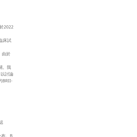
2022
的臨床試
估。由於
關。我
，以討論
RII-
認
公布。B