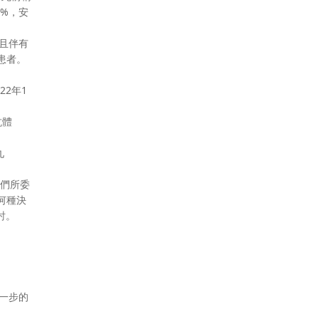
0%，安
型且伴有
）患者。
2年1
抗體
九
我們所委
何種決
討。
進一步的