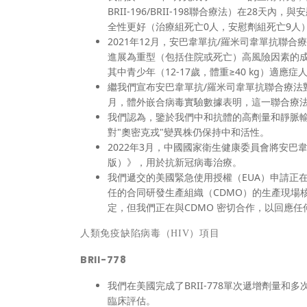
BRII-196/BRII-198聯合療法）在2
全性更好（治療組死亡0人，安慰劑組死亡9人
2021年12月，安巴韋單抗/羅米司韋單抗聯
進展為重型（包括住院或死亡）高風險因素的成人和青
其中青少年（12-17歲，體重≥40 kg）適應
繼我們宣布安巴韋單抗/羅米司韋單抗聯合療法對
月，體外嵌合病毒實驗數據表明，這一聯合療法
我們認為，鑒於我們中和抗體的高劑量和靜脈
對"奧密克戎"變異株仍保持中和活性。
2022年3月，中國國家衛生健康委員會將安
版）》，用於抗新冠病毒治療。
我們遞交的美國緊急使用授權（EUA）申請正
任的合同研發生產組織（CDMO）的生產現場核
定，但我們正在與CDMO 密切合作，以回應
人類免疫缺陷病毒（
HIV
）項目
BRII-778
我們在美國完成了BRII-778單次遞增劑量和
臨床評估。