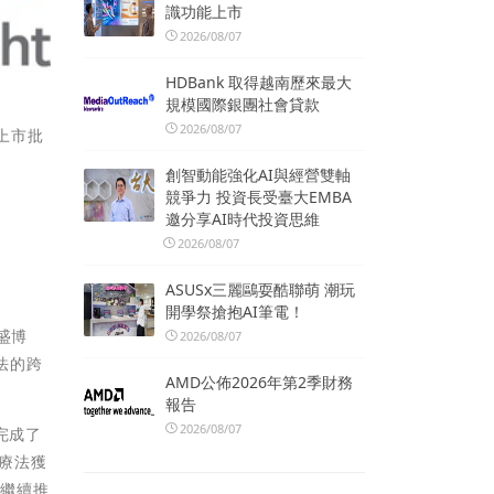
識功能上市
2026/08/07
HDBank 取得越南歷來最大
規模國際銀團社會貸款
2026/08/07
上市批
創智動能強化AI與經營雙軸
競爭力 投資長受臺大EMBA
邀分享AI時代投資思維
2026/08/07
ASUSx三麗鷗耍酷聯萌 潮玩
開學祭搶抱AI筆電！
騰盛博
2026/08/07
法的跨
AMD公佈2026年第2季財務
報告
2026/08/07
完成了
合療法獲
將繼續推