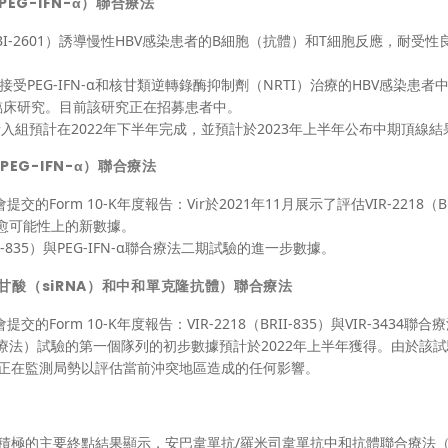
（PEG-IFN-α）聯合療法
（VBI-2601）誘導慢性HBV感染患者的B細胞（抗體）和T細胞反應，耐受性
受PEG-IFN-α和核甘類逆轉錄酶抑制劑（NRTI）治療的HBV感染患者中與
2b期臨床研究。目前該研究正在招募患者中。
者入組預計在2022年下半年完成，並預計於2023年上半年公布中期頂線結
（PEG-IFN-α）聯合療法
的Form 10-K年度報告：Vir於2021年11月展示了評估VIR-2218（BRI
性治愈可能性上的新數據。
RII-835）與PEG-IFN-α聯合療法二期試驗的進一步數據。
小干擾核甘酸（siRNA）和中和單克隆抗體）聯合療法
的Form 10-K年度報告：VIR-2218（BRII-835）與VIR-3434聯合
聯合療法）試驗的第一個隊列的初步數據預計於2022年上半年獲得。由於該
表示正在監測局勢以評估當前沖突地區造成的任何影響。
研究，積極的主要終點結果顯示，安巴韋單抗/羅米司韋單抗中和抗體聯合療法