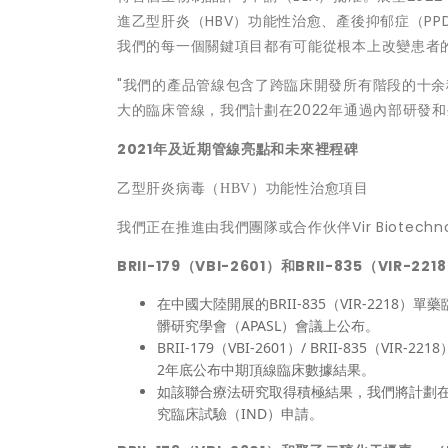
進乙型肝炎（HBV）功能性治愈、產後抑郁症（P
我們的每一個關鍵項目都有可能從根本上改變患者
"我們的產品管線包含了跨臨床開發所有階段的十
大的臨床管線，我們計劃在2022年通過內部研發
2021
年及近期管線亮點和未來裡程碑
乙型肝炎病毒（
HBV
）功能性治愈項目
我們正在推進由我們團隊或合作伙伴Vir Biotechno
BRII-179（VBI-2601）和BRII-835（VI
在中國大陸開展的BRII-835（VIR-2218
髒研究學會（APASL）會議上公布。
BRII-179（VBI-2601）/ BRII-83
2年底公布中期頂線臨床數據結果。
如該聯合療法研究取得積極結果，我們將計劃在
究臨床試驗（IND）申請。