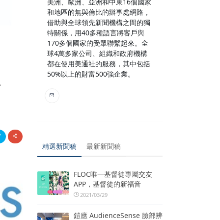
美洲、歐洲、亞洲和中東16個國家
和地區的無與倫比的辦事處網路，
借助與全球領先新聞機構之間的獨
特關係，用40多種語言將客戶與
170多個國家的受眾聯繫起來。全
球4萬多家公司、組織和政府機構
都在使用美通社的服務，其中包括
據
50%以上的財富500強企業。
精選新聞稿
最新新聞稿
FLOC唯一基督徒專屬交友
APP，基督徒的新福音
2021/03/29
鎧應 AudienceSense 臉部辨