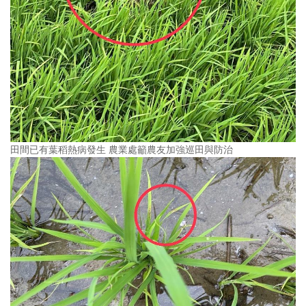
田間已有葉稻熱病發生 農業處籲農友加強巡田與防治