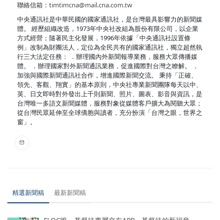
聯絡信箱：
timtimcna@mail.cna.com.tw
中央通訊社是中華民國的國家通訊社，是台灣最具影響力的新聞媒
體。 經歷組織改造，1973年中央社改組為股份有限公司，以企業
方式經營；隨著民主化發展，1996年依據「中央通訊社設置條
例」改制為財團法人，定位為全民共有的國家通訊社，獨立超然執
行三大法定任務： ．辦理國內外新聞報導業務，服務大眾傳播媒
體。 ．辦理國家對外新聞通訊業務，促進國際對台灣之瞭解。 ．
加強與國際新聞通訊社合作，增進國際新聞交流。 秉持「正確、
領先、客觀、翔實」的基本原則，中央社專業新聞團隊每天以中、
英、日文即時對外發出上千則新聞、照片、圖表、影音與資訊，是
台灣唯一多語文新聞媒體，服務對象從媒體客戶擴大為閱聽大眾；
從台灣民眾延伸至全球僑胞與讀者，充分扮演「台灣之眼，世界之
窗」。
精選新聞稿
最新新聞稿