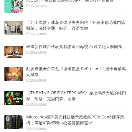
FLOC唯一基督徒專屬交友APP，基督徒的新福音
2021/03/29
「北上次數」成花東備孕夫妻困境！宜蘊串聯花蓮門諾
醫院：減輕交通、時間、經濟負擔
2026/08/06
韓國新任駐台代表黃載皓返回母校 巧遇文化大學同窗
2026/08/06
配客嘉推全台首創可循環禮盒 RePresent！滿千再抽萬
元機票
2026/08/06
《THE KING OF FIGHTERS AFK》操控翠綠火焰的格鬥
家「阿修．克里門森」登場
2026/08/06
Microchip攜手美光科技展示高效能PCIe Gen6儲存架
構，滿足AI與資料中心基礎架構需求
2026/08/06