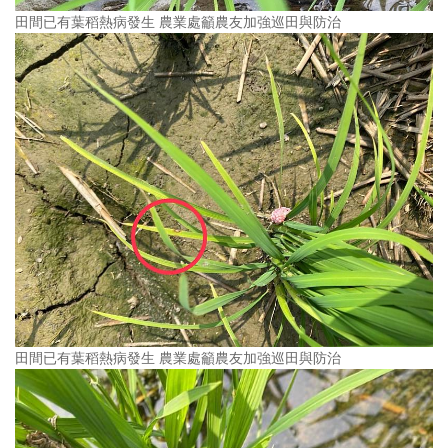
田間已有葉稻熱病發生 農業處籲農友加強巡田與防治
田間已有葉稻熱病發生 農業處籲農友加強巡田與防治