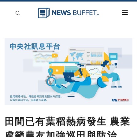
回到首頁
新聞稿分類
登入
刊登
田間已有葉稻熱病發生 農業
處籲農友加強巡田與防治