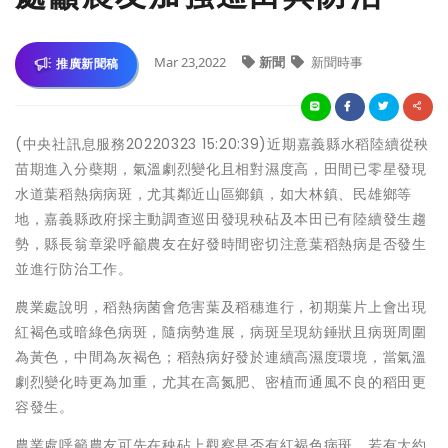
Mar 23,2022
新聞
新聞時事
推廣新聞稿
(中央社訊息服務20220323 15:20:39)近期嘉義縣水稻陸續從秧
苗期進入分蘗期，氣溫劇烈變化且相對濕度高，田間已零星發現
水道葉稻熱病病斑，尤其鄰近山區鄉鎮，如大林鎮、民雄鄉等
地，嘉義縣政府採主動調查巡田發現秧砧及本田已有陸續發生趨
勢，縣長翁章梁呼籲農友在好發時間密切注意葉稻熱病是否發生
並進行防治工作。
農業處說明，稻熱病菌會危害葉及稻穗進行，初期葉片上會出現
紅褐色或暗綠色病斑，隨病勢進展，病斑呈現紡錘狀且病斑周圍
為黃色，中間為灰褐色；稻熱病好發於連續高濕度環境，當氣溫
劇烈變化時更為加重，尤其在高氮肥、密植而通風不良的稻田更
容發生。
農業處呼籲農友可先在秧砧上觀察是否有紅褐色病斑，若有大約