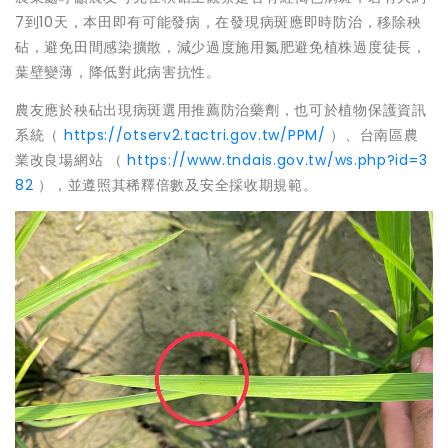
7到10天，本田即有可能發病，在發現病斑應即時防治，移除秧
砧，避免田間感染擴散，減少過度施用氮肥避免植株過度徒長，
葉壁變薄，降低對此病害抗性。
農友應於秧砧出現病斑選用推薦防治藥劑，也可於植物保護資訊
系統（
https://otserv2.tactri.gov.tw/PPM/
）、台南區農
業改良場網站 （
https://www.tndais.gov.tw/ws.php?id=3
82
），並遵照其稀釋倍數及安全採收期規範。