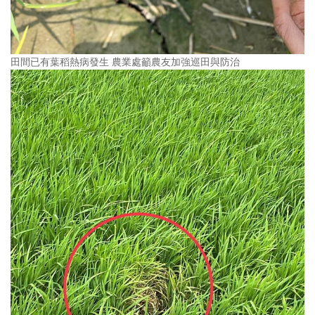
田間已有葉稻熱病發生 農業處籲農友加強巡田與防治