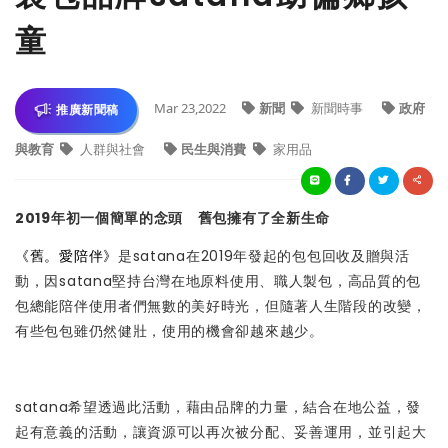
童
Mar 23,2022
新聞
新聞時事
政府
推廣新聞稿
與教育
人群與社會
民生與消費
家用品
2019年初一個簡單的念頭 舊包擁有了全新生命
《舊。愛陪伴》
是satana在2019年發起的包包回收及贈與活
動，因satana堅持台灣在地原料使用、職人製包，高品質的包
包總能陪伴使用者們無數的美好時光，但隨著人生階段的改變，
有些包包雖仍然健壯，使用的機會卻越來越少。
satana希望透過此活動，藉由品牌的力量，結合在地公益，發
起有意義的活動，讓資源可以再次被分配、妥善運用，並引起大