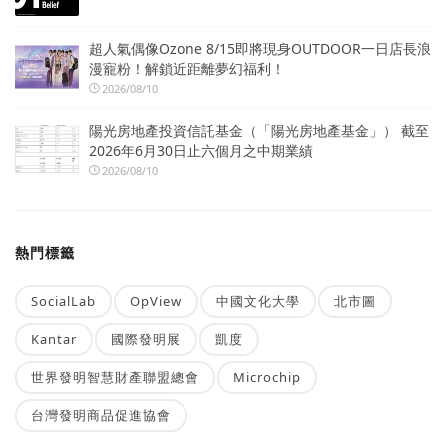
超人氣偶像Ozone 8/15即將現身OUTDOOR一日店長浪
漫寵粉！解鎖近距離夢幻福利！
2026/08/10
陽光房地產投資信託基金（「陽光房地產基金」） 截至
2026年6月30日止六個月之中期業績
2026/08/10
熱門標籤
SocialLab
OpView
中國文化大學
北市圖
Kantar
國際發明展
凱度
世界發明智慧財產聯盟總會
Microchip
台灣發明商品促進協會