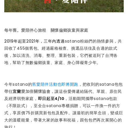
每年舊。愛陪伴心旅程 關懷偏鄉孩童與家庭
2019年起至2021年，三年內透過
satana粉絲們的熱情參與，共
回收了455個舊包。經過嚴格檢查、挑選品項佳及合適的款式
後，加以清洗、消毒、整理、重新包裝，它們被送到了台灣各
地，幫助了無數偏鄉孩童、家庭、身心障礙青少年。
今年satana的
舊愛陪伴活動也即將開跑
，把收到的satana包包
帶往
宜蘭
愛加倍關懷協會
，讓這份愛傳遞給隔代、單親、原住民
及經濟弱勢家庭，
即日起至4/10
，活動期間攜帶satana包款
（不限款式），至全台satana專櫃捐贈，可以一件換一件的方
式，享原價75折購買新包包及配件。讓最初的簡單念頭，變成巨
大的溫暖能量，帶著大家的故事和祝福，跟包包們再次展開心的
旅行！