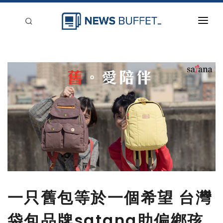
回到首頁
新聞稿分類
登入
刊登
一只舊包等於一個希望 台灣
袋包品牌satana助偏鄉孩