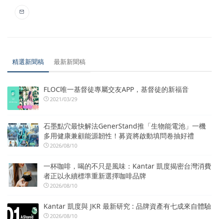
精選新聞稿
最新新聞稿
FLOC唯一基督徒專屬交友APP，基督徒的新福音
2021/03/29
石墨點穴最快解法GenerStand推「生物能電池」一機
多用健康兼顧能源韌性！募資將啟動填問卷抽好禮
2026/08/10
一杯咖啡，喝的不只是風味：Kantar 凱度揭密台灣消費
者正以永續標準重新選擇咖啡品牌
2026/08/10
Kantar 凱度與 JKR 最新研究 : 品牌資產有七成來自體驗
2026/08/10