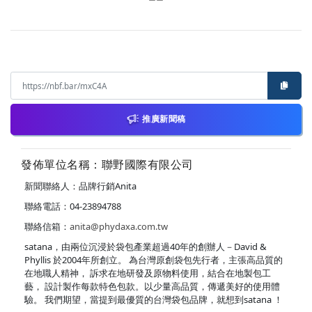
推廣新聞稿
發佈單位名稱：聯野國際有限公司
新聞聯絡人：品牌行銷Anita
聯絡電話：04-23894788
聯絡信箱：
anita@phydaxa.com.tw
satana，由兩位沉浸於袋包產業超過40年的創辦人－David &
Phyllis 於2004年所創立。 為台灣原創袋包先行者，主張高品質的
在地職人精神， 訴求在地研發及原物料使用，結合在地製包工
藝， 設計製作每款特色包款。以少量高品質，傳遞美好的使用體
驗。 我們期望，當提到最優質的台灣袋包品牌，就想到satana ！