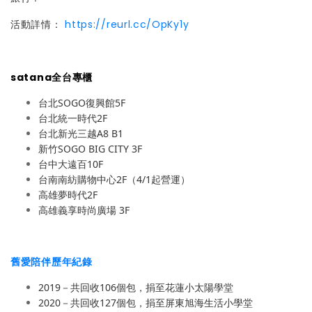
活動詳情：
https://reurl.cc/OpKy1y
satana全台專櫃
台北SOGO復興館5F
台北統一時代2F
台北新光三越A8 B1
新竹SOGO BIG CITY 3F
台中大遠百10F
台南南紡購物中心2F（4/1起營運）
高雄夢時代2F
高雄義享時尚廣場 3F
舊愛陪伴歷年紀錄
2019－共回收106個包，捐至花蓮小太陽學堂
2020－共回收127個包，捐至屏東旭海生活小學堂