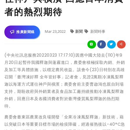
者的熱烈期待
Mar 23,2022
新聞
新聞時事
推廣新聞稿
(中央社訊息服務20220323 17:17:10)因應中國大陸去(110)年9
月20日起暫停我國釋迦與蓮霧進口，農委會積極採取內銷、外銷
及加工等具體措施，以穩定農民收益。該會今(23)日特別在高雄
召開「臺灣凍好釋 全年皆好事」記者會，見證2萬顆冷凍鳳梨釋
迦以海運方式運往神戶與橫濱；農委會前主委曹啟鴻也親自到場
支持，期盼政府與外銷業者及食品加工廠持續推動冷凍鳳梨釋迦
外銷，回應日本及各國消費者對於臺灣優質鳳梨釋迦的熱烈期
待。
農委會臺東區農業改良場開發「全果冷凍鳳梨釋迦」新技術，藉
以突破日本等重要目標市場的檢疫障礙，經過催熟後以-40°C急