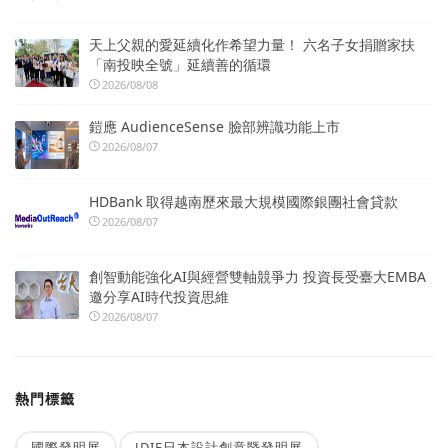
天上父親的愛延續化作希望力量！ 六名子女捐贈家扶
「南投映全號」延續善的循環
2026/08/08
鎧應 AudienceSense 臉部辨識功能上市
2026/08/07
HDBank 取得越南歷來最大規模國際銀團社會貸款
2026/08/07
創智動能強化AI與經營雙軸競爭力 投資長受臺大EMBA
邀分享AI時代投資思維
2026/08/07
熱門標籤
國際發明展
JDIE日本設計創意暨發明展