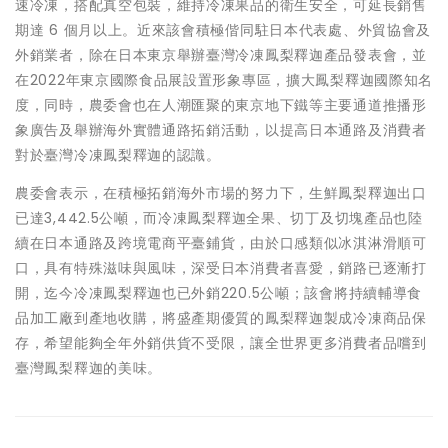
速冷凍，搭配真空包裝，維持冷凍果品的衛生安全，可延長銷售
期達 6 個月以上。近來該會積極偕同駐日本代表處、外貿協會及
外銷業者，除在日本東京舉辦臺灣冷凍鳳梨釋迦產品發表會，並
在2022年東京國際食品展設置形象專區，擴大鳳梨釋迦國際知名
度，同時，農委會也在人潮匯聚的東京地下鐵等主要通道推播形
象廣告及舉辦海外實體通路拓銷活動，以提高日本通路及消費者
對於臺灣冷凍鳳梨釋迦的認識。
農委會表示，在積極拓銷海外市場的努力下，生鮮鳳梨釋迦出口
已達3,442.5公噸，而冷凍鳳梨釋迦全果、切丁及切塊產品也陸
續在日本通路及跨境電商平臺鋪貨，由於口感類似冰淇淋滑順可
口，具有特殊滋味與風味，深受日本消費者喜愛，銷路已逐漸打
開，迄今冷凍鳳梨釋迦也已外銷220.5公噸；該會將持續輔導食
品加工廠到產地收購，將盛產期優質的鳳梨釋迦製成冷凍商品保
存，希望能夠全年外銷供貨不受限，讓全世界更多消費者品嚐到
臺灣鳳梨釋迦的美味。