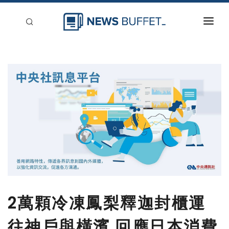
回到首頁
新聞稿分類
登入
刊登
2萬顆冷凍鳳梨釋迦封櫃運
往神戶與橫濱 回應日本消費