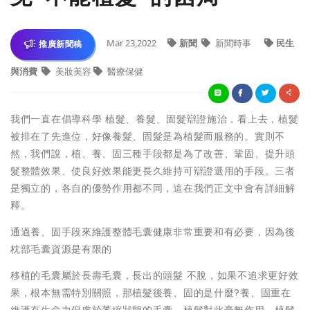
Mar 23,2022
新聞
新聞時事
民生
推廣新聞稿
與消費
美妝美容
醫療保健
我們一直在倡導科學 植髮、養髮、固髮辯證施治，看上去，植髮
被排在了先進位，好像養髮、固髮是為植髮而服務的。實則不
然，我們說，植、養、固三種手段都是為了改善、鞏固、提升頭
髮整體效果、使良好效果能更長久維持可辯證選用的手段。三者
是獨立的，各自的優勢作用都不同，這在我們正文中會有詳細解
釋。
通過養、固手段來維護整體毛囊健康非常重要和有必要，因為後
枕部毛囊資源是有限的
移植的毛囊屬於長壽毛囊，長出的頭髮 不脫，如果不追求更好效
果，根本無需特別關照，那植髮後養、固的是什麼?養、固重在