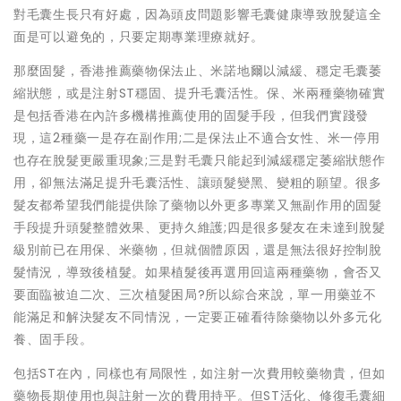
對毛囊生長只有好處，因為頭皮問題影響毛囊健康導致脫髮這全
面是可以避免的，只要定期專業理療就好。
那麼固髮，香港推薦藥物保法止、米諾地爾以減緩、穩定毛囊萎
縮狀態，或是注射ST穩固、提升毛囊活性。保、米兩種藥物確實
是包括香港在內許多機構推薦使用的固髮手段，但我們實踐發
現，這2種藥一是存在副作用;二是保法止不適合女性、米一停用
也存在脫髮更嚴重現象;三是對毛囊只能起到減緩穩定萎縮狀態作
用，卻無法滿足提升毛囊活性、讓頭髮變黑、變粗的願望。很多
髮友都希望我們能提供除了藥物以外更多專業又無副作用的固髮
手段提升頭髮整體效果、更持久維護;四是很多髮友在未達到脫髮
級別前已在用保、米藥物，但就個體原因，還是無法很好控制脫
髮情況，導致後植髮。如果植髮後再選用回這兩種藥物，會否又
要面臨被迫二次、三次植髮困局?所以綜合來說，單一用藥並不
能滿足和解決髮友不同情況，一定要正確看待除藥物以外多元化
養、固手段。
包括ST在內，同樣也有局限性，如注射一次費用較藥物貴，但如
藥物長期使用也與註射一次的費用持平。但ST活化、修復毛囊細