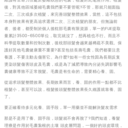
維護有生命力但處於萎縮狀態的毛囊，植髮對此毫無作用。植髮
後，對其他區域萎縮毛囊我們要不要管呢?不管，那就只能面臨
二次、三次或多次植髮，來完善頭髮整體效果，當然，這不包括
本身對效果有更高追求選擇二次、三次植髮的朋友。但無論前
者、後者，都受制於個人後枕部毛囊有限資源，單一的FUE提取
量累計3500-6500單位，取完就沒了，想再植也不行。而且不
科學提取數量和控制次數，後枕部頭髮會越來越稀疏不美觀。保
護好其他毛囊健康重不重要?甚至包括長壽毛囊，我們都要注意
養護，不要主動去傷害它。為什麼?如有一些女性因為長期反复
燙染頭髮傷害頭皮及毛囊，或是為了減肥導致內分泌失調影響毛
囊健康導致不正常脫髮。毛囊是有生命的，需要精心養、固。
從追求頭髮整體效果、長期效果而言，養、固的作用一點都不比
植髮小，甚至可以說，植髮後頭髮整體效果長久維護就靠養、固
了。
要正確看待多元化養、固手段，單一用藥並不能解決髮友需求
那是不是用了養、固手段，頭髮就不會再脫了?我們知道，養髮
理療是作用於毛囊紮根的土壤 頭皮層問題，一個好的頭皮環境，