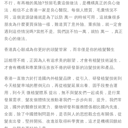
不行，有再種的風險?預留毛囊這個做法，是機構真正的良心做
法，相信不止香港一家是良心醫院。每個人體質、毛囊情況不
同，這個資源儲備就是為了以防 萬一 的時候可用，這就像很多
朋友為什麼要買保險一樣，難道買了意外險、重疾險，就一定會
遇到這些情況嗎?當然不是。我們說不怕一萬，就怕 萬一 ，真正
良心的做法。
香港真心願成為你更好的頭髮管家 ，而非僅是你的植髮醫生
話糙理不糙，正因為人有追求美的願望，才會有植髮技術誕生，
才會有機構和專業隊伍孜孜不倦的研發新的治髮技術和產品。
香港一直致力於打造國內外植髮品牌，從引入、研發植髮技術到
今天植髮率域的壓倒元白，再從植髮延展出養、固手段整合運
用，到今天 微植髮體系 提出，無不與髮友們一起成長，是行業
發展需求、髮友個體情況推動著我們一步步向前、提升。我們常
說，國外的醫療技術實力、藥物研發和服務體係都比國內先進、
全面，除了中國體制問題外，是否與人的思想觀念也有關係，從
髮友出發，堅持開拓、改進並取得科學實效，這才是機構回饋給