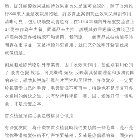
胞、提升頭髮效果及維持效果更長久是無可否認的，除了香港推
行3年來大量髮友親身體驗、許多真正案例真正效果又無副作用
清晰可見，包括現場交流會也有，在2014年國內外植髮交流會上
ST更被作為主力養、固產品來力推，說明其效果經廣泛實踐已獲
得國內外眾多機構認可和選用。我們說，一個產品或技術能長時
間存在市場並一直被持續熱衷選用，就已充分說明其紮實效果，
就像植髮。
刻意迴避除藥物以外專業養、固手段效果作用，甚至別有用心到
了 談虎色變 境地，可見機構 短板 反映著其發展理念和服務範圍
的狹窄，導致其輿論引導的片面性和局限性。各位髮友，一定要
珍視關愛自己的毛囊，毛囊資源不可再生，植髮也不是反复可多
次選用的解決之道。只有堅持科學植、養、固，愛護好每一個毛
囊，才是治髮之本。
首次植髮預留毛囊是機構良心做法
有些髮友問：為什麼在首次植髮時我們要預留一些毛囊，是不是
說你香港植髮技術不行害怕要補種，又或是你倡導的養、固技術