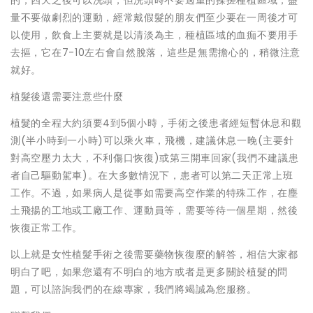
的，四天之後可以洗頭，但洗頭時不要過重的揉搓種植區域，盡
量不要做劇烈的運動，經常戴假髮的朋友們至少要在一周後才可
以使用，飲食上主要就是以清淡為主，種植區域的血痂不要用手
去摳，它在7-10左右會自然脫落，這些是無需擔心的，稍微注意
就好。
植髮後還需要注意些什麼
植髮的全程大約須要4到5個小時，手術之後患者經短暫休息和觀
測(半小時到一小時)可以乘火車，飛機，建議休息一晚(主要針
對高空壓力太大，不利傷口恢復)或第三開車回家(我們不建議患
者自己驅動駕車)。在大多數情況下，患者可以第二天正常上班
工作。不過，如果病人是從事如需要高空作業的特殊工作，在塵
土飛揚的工地或工廠工作、運動員等，需要等待一個星期，然後
恢復正常工作。
以上就是女性植髮手術之後需要藥物恢復麼的解答，相信大家都
明白了吧，如果您還有不明白的地方或者是更多關於植髮的問
題，可以諮詢我們的在線專家，我們將竭誠為您服務。