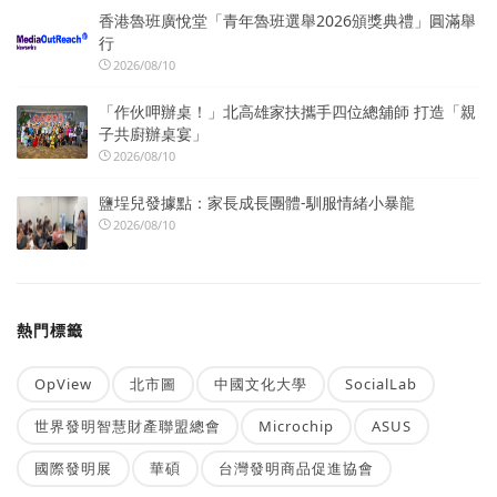
香港魯班廣悅堂「青年魯班選舉2026頒獎典禮」圓滿舉
行
2026/08/10
「作伙呷辦桌！」北高雄家扶攜手四位總舖師 打造「親
子共廚辦桌宴」
2026/08/10
鹽埕兒發據點：家長成長團體-馴服情緒小暴龍
2026/08/10
熱門標籤
OpView
北市圖
中國文化大學
SocialLab
世界發明智慧財產聯盟總會
Microchip
ASUS
國際發明展
華碩
台灣發明商品促進協會