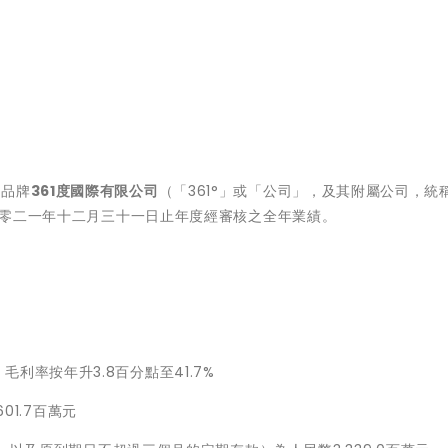
育品牌
361度國際有限公司
（「361°」或「公司」，及其附屬公司，統
至二零二一年十二月三十一日止年度經審核之全年業績。
，毛利率按年升3.8百分點至41.7%
01.7百萬元