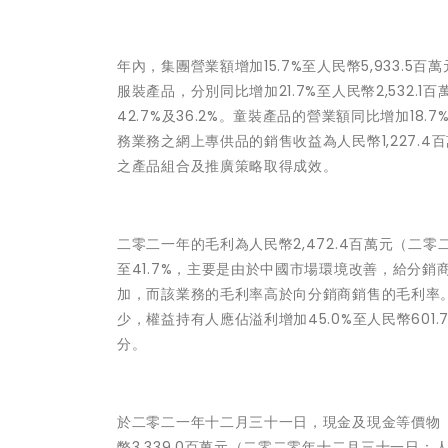
年內，集團營業額增加15.7%至人民幣5,933.5
服裝產品，分別同比增加21.7%至人民幣2,532.1
42.7%及36.2%。童裝產品的營業額同比增加18.
務業務之網上專供品的銷售收益為人民幣1,227.
之產品組合及推廣策略取得成效。
二零二一年的毛利為人民幣2,472.4百萬元（二零二
至41.7%，主要是由於中國市場環境改善，給分
加，而該業務的毛利率高於向分銷商銷售的毛利率。
少，權益持有人應佔溢利增加45.0%至人民幣601.
分。
於二零二一年十二月三十一日，現金及現金等價物
幣3,339.0百萬元（二零二零年十二月三十一日：