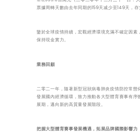
票據周轉天數由去年同期的159天减少至149天，存
鑒於全球疫情持續，宏觀經濟環境充滿不確定因素，
保持現金實力。
業務回顧
二零二一年，隨著新型冠狀病毒肺炎疫情防控常態
發展國內經濟循環，致力推動各大型體育賽事有序
展期，邁向新的高質量發展階段。
把握大型體育賽事發展機遇，拓展品牌國際影響力