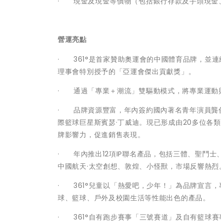
· 現金及現金等價物（包括銀行存款及手頭現金、
營運亮點
· 361°是首家贊助奧運會的中國體育品牌，並連
理事會特別授予的「亞運會傑出貢獻獎」。
· 通過「專業＋潮流」雙驅動模式，將專業運動
· 品牌資源豐富，年內簽約國內著名青年演員龔
際籃球巨星斯賓瑟·丁威迪。現已形成由20多位各
牌影響力，促進銷售表現。
· 年內推出12項IP聯名產品，包括三體、聖鬥士、
中國航天·太空創想、敦煌、小怪獸，市場反響熱烈
· 361°兒童以「熱愛吧，少年！」為品牌宣言
球、籃球、戶外及校園生活等性能出色的產品。
· 361°自有跑步賽事「三號賽道」及自有籃球