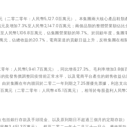
百萬元（二零二零年：人民幣5,127.0百萬元）。本集團兩大核心產品鞋類
百萬元及增加7.3%至人民幣2,147.0百萬元；兩個品類的整體營業額佔
7%至人民幣1,106.8百萬元，佔集團營業額的18.7%。於回顧年度，集團
4百萬元，佔總收益的20.7%，電商渠道的貢獻日益上升，反映集團在相
零年：人民幣1,941.7百萬元），同比增長27.3%。毛利率增加3.8個
銷商的批發售價調整回疫情前正常水平，以及電商平台產生的銷售收益佔
由於集團在年內贖回於二零二一年到期之7.25厘優先票據，利息支
7百萬元（二零二零年：人民幣415.1百萬元），相等於每股盈利人民幣29
（包括銀行存款及手頭現金、以及原到期日不超過三個月的定期存款
人民幣3,451.3百萬元）。截至二零二一年十二月三十一日止，應收賬