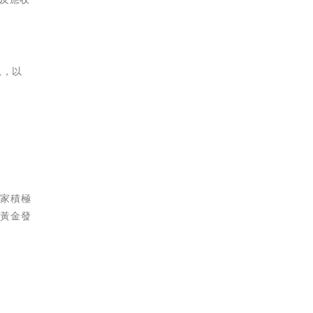
息，以
國家積極
來黃金發