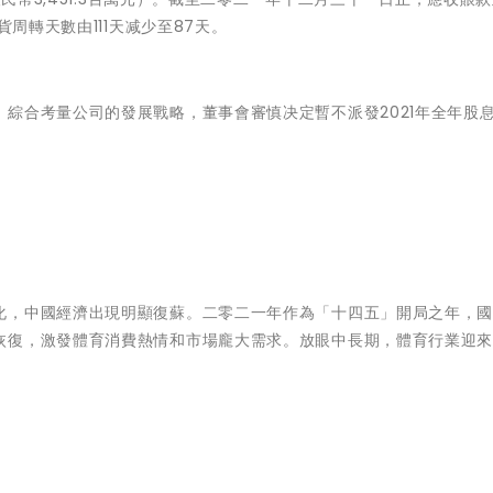
貨周轉天數由111天减少至87天。
綜合考量公司的發展戰略，董事會審慎决定暫不派發2021年全年股
化，中國經濟出現明顯復蘇。二零二一年作為「十四五」開局之年，
恢復，激發體育消費熱情和市場龐大需求。放眼中長期，體育行業迎