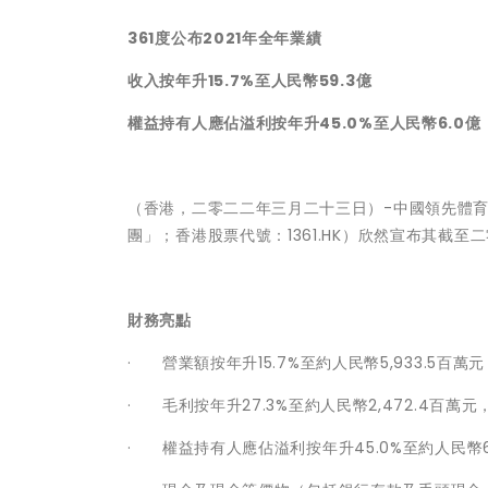
361度公布2021年全年業績
收入按年升15.7%至人民幣59.3億
權益持有人應佔溢利按年升45.0%至人民幣6.0億
（香港，二零二二年三月二十三日）-中國領先體
團」；香港股票代號：1361.HK）欣然宣布其截
財務亮點
· 營業額按年升15.7%至約人民幣5,933.5百萬元
· 毛利按年升27.3%至約人民幣2,472.4百萬元
· 權益持有人應佔溢利按年升45.0%至約人民幣6