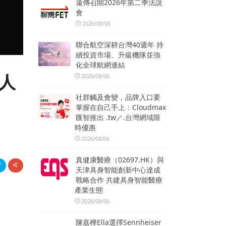
遠傳召開2026年第二季法說
會
2026/08/06
聯合航空深耕台灣40週年 持
續投資市場、升級機隊並強
化全球航網連結
至人
2026/08/06
社群觸及會變，品牌入口要
掌握在自己手上：Cloudmax
匯智推出 .tw／.台灣網域限
時優惠
2026/08/06
真健康醫療（02697.HK）與
天津具身智能創新中心達成
戰略合作 共建具身智能醫療
產業生態
2026/08/06
陳嘉樺Ella選擇Sennheiser