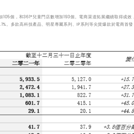
105個，和361°兒童門店數增加193個。電商渠道拓展繼續取得成效
55.1%。多款高科技產品、明星專屬系列、IP系列等尖貨爆款於電商首