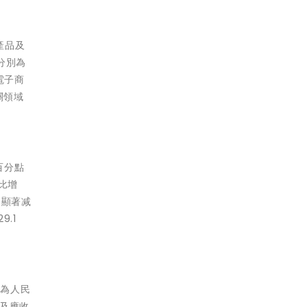
產品及
比分別為
電子商
關領域
百分點
比增
出顯著减
.1
）為人民
款及應收