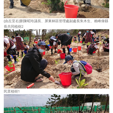
(由左至右)劉陳昭玲議長、屏東林區管理處副處長朱木生、賴峰偉縣
長共同植樹2
民眾植樹1