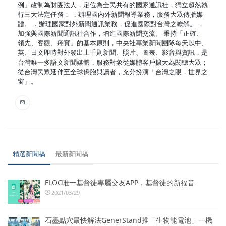
例」改制為財團法人，定位為全民共有的國家通訊社，獨立超然執
行三大法定任務： ．辦理國內外新聞報導業務，服務大眾傳播媒
體。 ．辦理國家對外新聞通訊業務，促進國際對台灣之瞭解。 ．
加強與國際新聞通訊社合作，增進國際新聞交流。 秉持「正確、
領先、客觀、翔實」的基本原則，中央社專業新聞團隊每天以中、
英、日文即時對外發出上千則新聞、照片、圖表、影音與資訊，是
台灣唯一多語文新聞媒體，服務對象從媒體客戶擴大為閱聽大眾；
從台灣民眾延伸至全球僑胞與讀者，充分扮演「台灣之眼，世界之
窗」。
精選新聞稿
最新新聞稿
FLOC唯一基督徒專屬交友APP，基督徒的新福音
2021/03/29
石墨點穴最快解法GenerStand推「生物能電池」一機