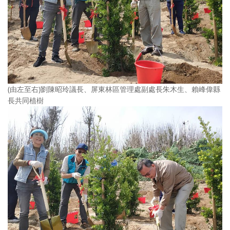
(由左至右)劉陳昭玲議長、屏東林區管理處副處長朱木生、賴峰偉縣
長共同植樹