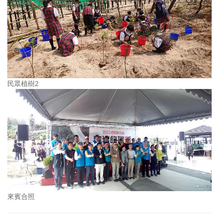
民眾植樹2
來賓合照