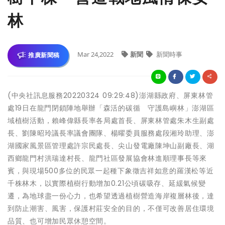
林
Mar 24,2022
新聞
新聞時事
推廣新聞稿
(中央社訊息服務20220324 09:29:48)澎湖縣政府、屏東林管
處19日在龍門閉鎖陣地舉辦「森活的碳循 守護島嶼林」澎湖區
域植樹活動，賴峰偉縣長率各局處首長、屏東林管處朱木生副處
長、劉陳昭玲議長率議會團隊、楊曜委員服務處段湘玲助理、澎
湖國家風景區管理處許宗民處長、尖山發電廠陳坤山副廠長、湖
西鄉龍門村洪瑞達村長、龍門社區發展協會林進順理事長等來
賓，與現場500多位的民眾一起種下象徵吉祥如意的羅漢松等近
千株林木，以實際植樹行動增加0.21公頃碳吸存、延緩氣候變
遷，為地球盡一份心力，也希望透過植樹營造海岸複層林後，達
到防止潮害、風害，保護村莊安全的目的，不僅可改善居住環境
品質、也可增加民眾休憩空間。