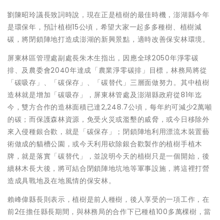
劉陳昭玲議長致詞時說，現在正是植樹的最佳時機，澎湖縣今年
是環保年，預計植樹15公頃，希望大家一起多多種樹、植樹減
碳，將閉鎖陣地打造成澎湖的新興景點，適時改善保安林環境。
屏東林區管理處副處長朱木生指出，因應全球2050年淨零碳
排、及農委會2040年達成「農業淨零碳排」目標，林務局將從
「碳吸存」、「碳保存」、「碳替代」三層面做努力。其中植樹
造林就是增加「碳吸存」，屏東林管處及澎湖縣政府從81年迄
今，雙方合作的造林面積已達2,248.7公頃，每年約可減少2萬噸
的碳；而保護森林資源，免受火災或濫墾的烕脅，或今日移除外
來入侵種銀合歡，就是「碳保存」；閉鎖陣地利用漂流木裝置藝
術做成的貓槽公園，或今天利用砍除銀合歡製作的植樹手植木
牌，就是落實「碳替代」，並說明今天的植樹只是一個開始，後
續林木長大後，將可結合閉鎖陣地坑地等軍事設施，將這裡打營
造成具戰地及在地風情的保安林。
賴峰偉縣長則表示，植樹是前人種樹，後人享受的一項工作，在
前2任擔任縣長期間，與林務局的合作下已種植100多萬棵樹，當