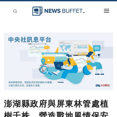
回到首頁
新聞稿分類
登入
刊登
澎湖縣政府與屏東林管處植
樹千株 營造戰地風情保安