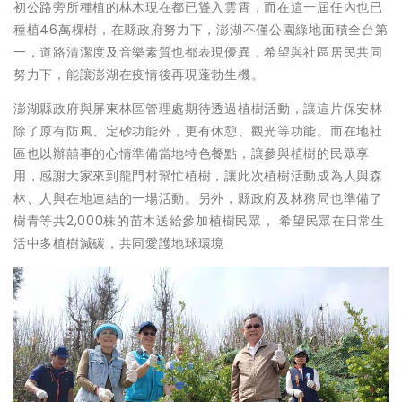
初公路旁所種植的林木現在都已聳入雲霄，而在這一屆任內也已
種植46萬棵樹，在縣政府努力下，澎湖不僅公園綠地面積全台第
一，道路清潔度及音樂素質也都表現優異，希望與社區居民共同
努力下，能讓澎湖在疫情後再現蓬勃生機。
澎湖縣政府與屏東林區管理處期待透過植樹活動，讓這片保安林
除了原有防風、定砂功能外，更有休憩、觀光等功能。而在地社
區也以辦囍事的心情準備當地特色餐點，讓參與植樹的民眾享
用，感謝大家來到龍門村幫忙植樹，讓此次植樹活動成為人與森
林、人與在地連結的一場活動。另外，縣政府及林務局也準備了
樹青等共2,000株的苗木送給參加植樹民眾， 希望民眾在日常生
活中多植樹減碳，共同愛護地球環境