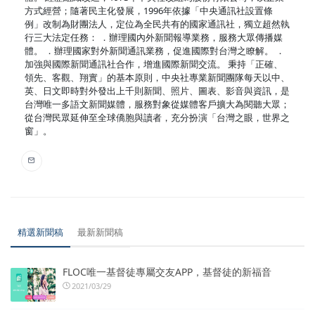
方式經營；隨著民主化發展，1996年依據「中央通訊社設置條
例」改制為財團法人，定位為全民共有的國家通訊社，獨立超然執
行三大法定任務： ．辦理國內外新聞報導業務，服務大眾傳播媒
體。 ．辦理國家對外新聞通訊業務，促進國際對台灣之瞭解。 ．
加強與國際新聞通訊社合作，增進國際新聞交流。 秉持「正確、
領先、客觀、翔實」的基本原則，中央社專業新聞團隊每天以中、
英、日文即時對外發出上千則新聞、照片、圖表、影音與資訊，是
台灣唯一多語文新聞媒體，服務對象從媒體客戶擴大為閱聽大眾；
從台灣民眾延伸至全球僑胞與讀者，充分扮演「台灣之眼，世界之
窗」。
精選新聞稿
最新新聞稿
FLOC唯一基督徒專屬交友APP，基督徒的新福音
2021/03/29