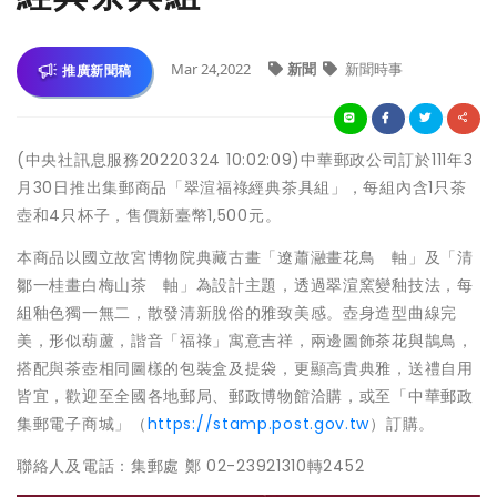
Mar 24,2022
新聞
新聞時事
推廣新聞稿
(中央社訊息服務20220324 10:02:09)中華郵政公司訂於111年3
月30日推出集郵商品「翠渲福祿經典茶具組」，每組內含1只茶
壺和4只杯子，售價新臺幣1,500元。
本商品以國立故宮博物院典藏古畫「遼蕭瀜畫花鳥 軸」及「清
鄒一桂畫白梅山茶 軸」為設計主題，透過翠渲窯變釉技法，每
組釉色獨一無二，散發清新脫俗的雅致美感。壺身造型曲線完
美，形似葫蘆，諧音「福祿」寓意吉祥，兩邊圖飾茶花與鵲鳥，
搭配與茶壺相同圖樣的包裝盒及提袋，更顯高貴典雅，送禮自用
皆宜，歡迎至全國各地郵局、郵政博物館洽購，或至「中華郵政
集郵電子商城」（
https://stamp.post.gov.tw
）訂購。
聯絡人及電話：集郵處 鄭 02-23921310轉2452