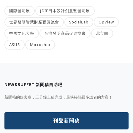
國際發明展
JDIE日本設計創意暨發明展
世界發明智慧財產聯盟總會
SocialLab
OpView
中國文化大學
台灣發明商品促進協會
北市圖
ASUS
Microchip
NEWSBUFFET 新聞稿自助吧
新聞稿的好去處，三分鐘上稿完成，最快接觸最多讀者的方案！
刊登新聞稿