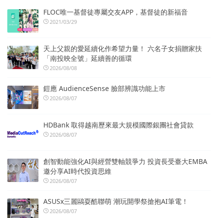
FLOC唯一基督徒專屬交友APP，基督徒的新福音
2021/03/29
天上父親的愛延續化作希望力量！ 六名子女捐贈家扶
「南投映全號」延續善的循環
2026/08/08
鎧應 AudienceSense 臉部辨識功能上市
2026/08/07
HDBank 取得越南歷來最大規模國際銀團社會貸款
2026/08/07
創智動能強化AI與經營雙軸競爭力 投資長受臺大EMBA
邀分享AI時代投資思維
2026/08/07
ASUSx三麗鷗耍酷聯萌 潮玩開學祭搶抱AI筆電！
2026/08/07