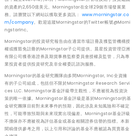
的資產約2,650億美元。Morningstar在全球29個市場發展業
務。請瀏覽以下網站以獲取更多資訊：
www.morningstar.co
m/company
。歡迎追蹤Morningstar的Twitter帳號@Morni
ngstarInc。
Morningstar的投資研究報告由在適當市場註冊及獲監管機構授
權或獲豁免註冊的Morningstar子公司提供。晨星投資管理亞洲
有限公司獲香港證券及期貨事務監察委員會授權及監管，只為專
業投資者提供投資研究及非全權委託諮詢服務。
Morningstar的基金研究團隊由多間Morningstar, Inc全資擁
有的子公司組成，包括但不限於Morningstar Research Servi
ces LLC. Morningstar基金評級帶主觀性，不應被視為投資決
策的唯一依據。Morningstar基金評級是基於Morningstar的基
金研究團隊目前對未來事件的預期，因此涉及未知風險和不確定
性，可能導致預期與未來現實出現偏差。Morningstar基金評級
不擔保亦不應被視為評估基金或基金相關證券信譽的指標。本新
聞稿僅供參考之用，以上引用和評論的基金不應被認為買賣基金