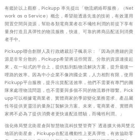
有鑑於以上觀察，Pickupp 率先提出「物流網絡即服務」（Net
work as a Service）概念，希望能透過先進的技術，有效運用
閒置空間與資源，幫助各類電商業者在不犧牲利潤的前提下享有
量身打造且具彈性的物流服務，快速、可靠的將商品配送到消費
者手中。
Pickupp聯合創辦人及行政總裁彭子楓表示：「因為供應鏈的資
源是非常分散的，Pickupp希望將這些閒置、分散的資源連接起
來，在一站式的平台上，提供點到點物流解決方案，提升最後一
哩路的效率。因為中小企業不像跨國企業，人力相對有限，使用
Pickupp平台服務，提升出貨配送效率，他們不需要有專門的團
隊來處理物流問題，也不需要與多個不同的物流夥伴聯繫。Pick
upp可以根據電商業者、實體商家的季節變化業務需求、產品屬
性等提供更靈活的量身訂製解決方案。未來，電商業者、實體商
家將不必為了提供消費者更快速配送體驗，而犧牲利潤。」
強化佈局雙北衛星倉與智慧物流科技雙管齊下 透過擴大佈局雙北
地區的衛星倉，Pickupp在配送機動性上更具彈性，有效協助零