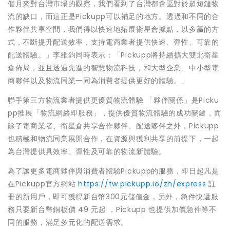
個月來對台灣市場的觀察，我們看到了台灣都會區對於超短鏈物
流的缺口，而這正是Pickupp可以補足的地方。透過和不同的合
作夥伴共享空間，我們得以快速地拓展衛星倉據點，以多贏的方
式，不斷提升配送效率，支持電商業者提供快速、彈性、可靠的
配送體驗。」李維鈞同時表示：「Pickupp將持續擴大雙北衛星
倉佈局，並且透過先進的智慧物流科技，和大型企業、中小型電
商夥伴以及物流同業一同為消費者提供更好的體驗。」
聯手第三方物流業者提供更優質物流體驗 「夥伴關係」是Picku
pp推展「物流網絡即服務」，提供優質物流體驗的成功關鍵，而
除了電商業者、衛星倉共享合作夥伴、配送夥伴之外，Pickupp
也積極和物流同業展開合作，在資源與獲利共享的前提下，一起
為台灣提供具效率、彈性及可靠的物流新體驗。
為了讓更多電商夥伴與消費者體驗Pickupp的服務，即日起凡是
在Pickupp官方網站
https://tw.pickupp.io/zh/express
註
冊的新用戶，即可獲得新台幣300元儲值金，另外，急件快遞服
務只要新台幣銅板價 49 元起 ，Pickupp 也提供加價急件等不
同的服務，滿足多元化的配送需求。