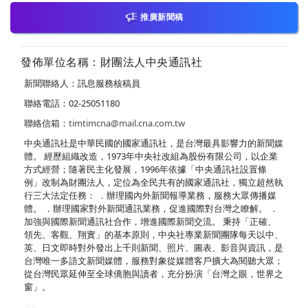
推廣新聞稿
發佈單位名稱：財團法人中央通訊社
新聞聯絡人：訊息服務核稿員
聯絡電話：02-25051180
聯絡信箱：
timtimcna@mail.cna.com.tw
中央通訊社是中華民國的國家通訊社，是台灣最具影響力的新聞媒
體。 經歷組織改造，1973年中央社改組為股份有限公司，以企業
方式經營；隨著民主化發展，1996年依據「中央通訊社設置條
例」改制為財團法人，定位為全民共有的國家通訊社，獨立超然執
行三大法定任務： ．辦理國內外新聞報導業務，服務大眾傳播媒
體。 ．辦理國家對外新聞通訊業務，促進國際對台灣之瞭解。 ．
加強與國際新聞通訊社合作，增進國際新聞交流。 秉持「正確、
領先、客觀、翔實」的基本原則，中央社專業新聞團隊每天以中、
英、日文即時對外發出上千則新聞、照片、圖表、影音與資訊，是
台灣唯一多語文新聞媒體，服務對象從媒體客戶擴大為閱聽大眾；
從台灣民眾延伸至全球僑胞與讀者，充分扮演「台灣之眼，世界之
窗」。