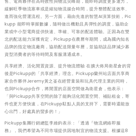
售、電商夥伴在高時效性與物流尖峰期，能即時調度更多運力，
緩解旺季物流塞車或是縮短物流媒合時間，提升整體配送效率、
進而強化營運流程。另一方面，藉由先進的智慧AI演算技術，Pic
kupp 能即時掌握數據，隨時做出機動且具彈性的調度，協助企
業或中小型電商提供快速、準確、可靠的配送體驗。正因為在雙
北的配送能力深獲肯定，Pickupp在農曆年期間，成為國內知名
品牌的指定物流廠商，協助配送限量年曆，並協助該品牌減少募
資型消費者的等待時間及客服溝通成本。
共享經濟、活化閒置資源、提升物流體驗 在擴大佈局衛星倉的背
後是Pickupp的「共享經濟」理念。Pickupp蘭州站店面共享商
家合作夥伴Jeremy黃之崟在經營童裝和玩具代理主業的同時，
也與Pickupp合作，將閒置的店面空間做為衛星倉，他表示：
「與Pickupp共享空間的除了能夠活化閒置空間、補貼租金，寄
件也更方便快速，在Pickupp駐點人員的支持下，需要時還能放
心出門，好處真的蠻多的！」
Pickupp集團行銷總監李維鈞表示：「透過『物流網絡即服
務』，我們希望為不同市場提供因地制宜的物流支援。根據這8