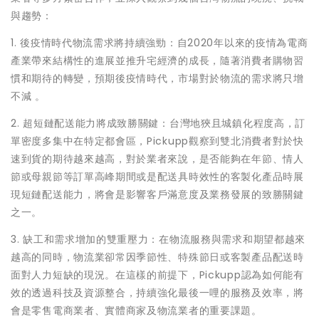
與趨勢：
1. 後疫情時代物流需求將持續強勁：自2020年以來的疫情為電商
產業帶來結構性的進展並推升宅經濟的成長，隨著消費者購物習
慣和期待的轉變，預期後疫情時代，市場對於物流的需求將只增
不減 。
2. 超短鏈配送能力將成致勝關鍵：台灣地狹且城鎮化程度高，訂
單密度多集中在特定都會區，Pickupp觀察到雙北消費者對於快
速到貨的期待越來越高，對於業者來說，是否能夠在年節、情人
節或母親節等訂單高峰期間或是配送具時效性的客製化產品時展
現短鏈配送能力，將會是影響客戶滿意度及業務發展的致勝關鍵
之一。
3. 缺工和需求增加的雙重壓力：在物流服務與需求和期望都越來
越高的同時，物流業卻常因季節性、特殊節日或客製產品配送時
面對人力短缺的現況。在這樣的前提下，Pickupp認為如何能有
效的透過科技及資源整合，持續強化最後一哩的服務及效率，將
會是零售電商業者、實體商家及物流業者的重要課題。