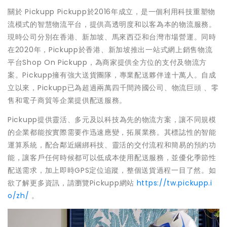
關於 Pickupp Pickupp於2016年成立，是一個利用科技重塑物
流模式的智慧物流平台，提供高透明度和以客為本的物流服務。
現時公司分別在香港、新加坡、馬來西亞和台灣市場營運。同時
在2020年，Pickupp於香港、新加坡推出一站式網上銷售物流
平台Shop On Pickupp，為商家提供全方位的支付及物流方
案。Pickupp擁有強大送貨團隊，專業配送夥伴達十萬人。自成
立以來，Pickupp已為超過兩萬四千間跨國公司、物流巨頭 、零
售和電子商貿等企業提供配送服務。
Pickupp提供靈活、多元及以科技為先的物流方案，讓不同規模
的企業都能按實際需要作迅速應變，拓展業務。其標誌性的智能
運算系統，配合鄰近綑綁科技、靈活的交付流程和簡易的預約功
能，讓客戶任何時候都可以低成本使用配送服務，並優化季節性
配送需求，加上即時GPS定位追蹤，整個送貨過程一目了然。如
欲了解更多資訊，請瀏覽Pickupp網站
https://tw.pickupp.i
o/zh/
。