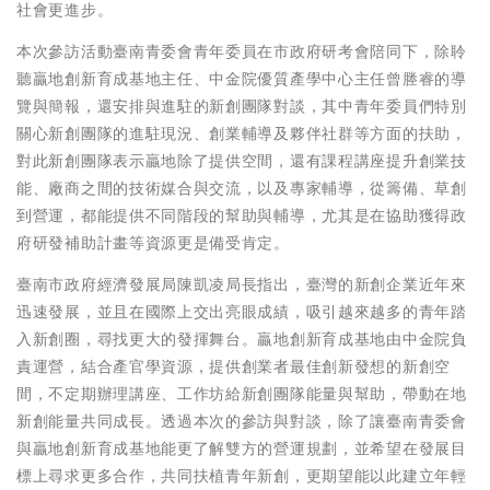
社會更進步。
本次參訪活動臺南青委會青年委員在市政府研考會陪同下，除聆
聽贏地創新育成基地主任、中金院優質產學中心主任曾塍睿的導
覽與簡報，還安排與進駐的新創團隊對談，其中青年委員們特別
關心新創團隊的進駐現況、創業輔導及夥伴社群等方面的扶助，
對此新創團隊表示贏地除了提供空間，還有課程講座提升創業技
能、廠商之間的技術媒合與交流，以及專家輔導，從籌備、草創
到營運，都能提供不同階段的幫助與輔導，尤其是在協助獲得政
府研發補助計畫等資源更是備受肯定。
臺南市政府經濟發展局陳凱凌局長指出，臺灣的新創企業近年來
迅速發展，並且在國際上交出亮眼成績，吸引越來越多的青年踏
入新創圈，尋找更大的發揮舞台。贏地創新育成基地由中金院負
責運營，結合產官學資源，提供創業者最佳創新發想的新創空
間，不定期辦理講座、工作坊給新創團隊能量與幫助，帶動在地
新創能量共同成長。透過本次的參訪與對談，除了讓臺南青委會
與贏地創新育成基地能更了解雙方的營運規劃，並希望在發展目
標上尋求更多合作，共同扶植青年新創，更期望能以此建立年輕