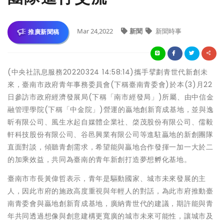
Mar 24,2022
新聞
新聞時事
推廣新聞稿
(中央社訊息服務20220324 14:58:14)攜手擘劃青世代新創未
來，臺南市政府青年事務委員會(下稱臺南青委會)於本(3)月22
日參訪市政府經濟發展局(下稱「南市經發局」)所屬、由中信金
融管理學院(下稱「中金院」)營運的贏地創新育成基地，並與逸
昕有限公司、風生水起自媒體企業社、棨茂股份有限公司、儒毅
軒科技股份有限公司、谷邑興業有限公司等進駐贏地的新創團隊
直面對談，傾聽青創需求，希望能與贏地合作發揮一加一大於二
的加乘效益，共同為臺南的青年新創打造夢想孵化基地。
臺南市市長黃偉哲表示，青年是驅動國家、城市未來發展的主
人，因此市府的施政高度重視與年輕人的對話，為此市府推動臺
南青委會與贏地創新育成基地，廣納青世代的建議，期許能與青
年共同透過想像與創意建構更寬廣的城市未來可能性，讓城市及