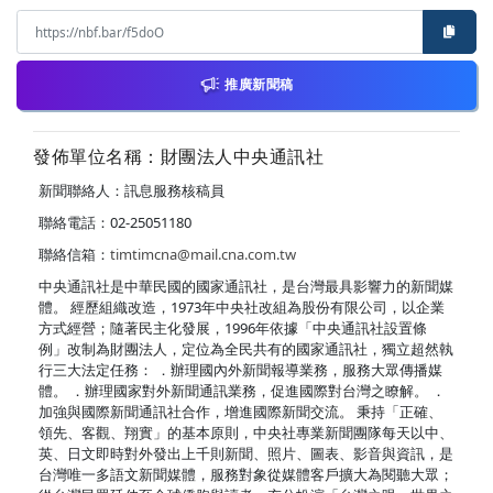
推廣新聞稿
發佈單位名稱：財團法人中央通訊社
新聞聯絡人：訊息服務核稿員
聯絡電話：02-25051180
聯絡信箱：
timtimcna@mail.cna.com.tw
中央通訊社是中華民國的國家通訊社，是台灣最具影響力的新聞媒
體。 經歷組織改造，1973年中央社改組為股份有限公司，以企業
方式經營；隨著民主化發展，1996年依據「中央通訊社設置條
例」改制為財團法人，定位為全民共有的國家通訊社，獨立超然執
行三大法定任務： ．辦理國內外新聞報導業務，服務大眾傳播媒
體。 ．辦理國家對外新聞通訊業務，促進國際對台灣之瞭解。 ．
加強與國際新聞通訊社合作，增進國際新聞交流。 秉持「正確、
領先、客觀、翔實」的基本原則，中央社專業新聞團隊每天以中、
英、日文即時對外發出上千則新聞、照片、圖表、影音與資訊，是
台灣唯一多語文新聞媒體，服務對象從媒體客戶擴大為閱聽大眾；