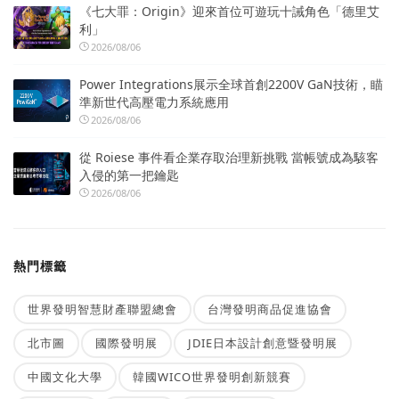
《七大罪：Origin》迎來首位可遊玩十誡角色「德里艾
利」
2026/08/06
Power Integrations展示全球首創2200V GaN技術，瞄
準新世代高壓電力系統應用
2026/08/06
從 Roiese 事件看企業存取治理新挑戰 當帳號成為駭客
入侵的第一把鑰匙
2026/08/06
熱門標籤
世界發明智慧財產聯盟總會
台灣發明商品促進協會
北市圖
國際發明展
JDIE日本設計創意暨發明展
中國文化大學
韓國WICO世界發明創新競賽