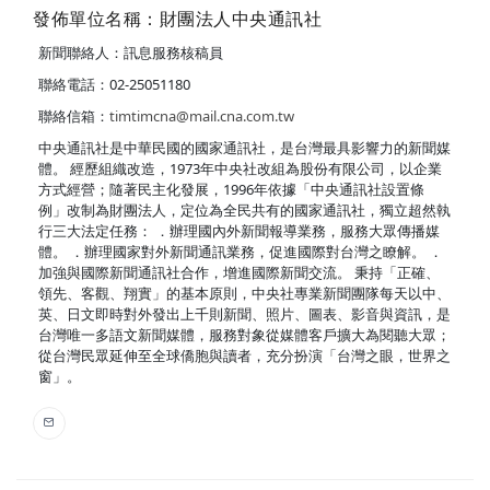
發佈單位名稱：財團法人中央通訊社
新聞聯絡人：訊息服務核稿員
聯絡電話：02-25051180
聯絡信箱：
timtimcna@mail.cna.com.tw
中央通訊社是中華民國的國家通訊社，是台灣最具影響力的新聞媒
體。 經歷組織改造，1973年中央社改組為股份有限公司，以企業
方式經營；隨著民主化發展，1996年依據「中央通訊社設置條
例」改制為財團法人，定位為全民共有的國家通訊社，獨立超然執
行三大法定任務： ．辦理國內外新聞報導業務，服務大眾傳播媒
體。 ．辦理國家對外新聞通訊業務，促進國際對台灣之瞭解。 ．
加強與國際新聞通訊社合作，增進國際新聞交流。 秉持「正確、
領先、客觀、翔實」的基本原則，中央社專業新聞團隊每天以中、
英、日文即時對外發出上千則新聞、照片、圖表、影音與資訊，是
台灣唯一多語文新聞媒體，服務對象從媒體客戶擴大為閱聽大眾；
從台灣民眾延伸至全球僑胞與讀者，充分扮演「台灣之眼，世界之
窗」。