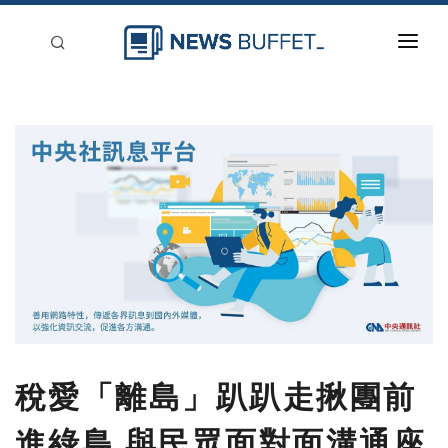
回到首頁
新聞稿分類
登入
刊登
稅愛「離島」趴趴走揪團前
進綠島 與民眾面對面溝通座