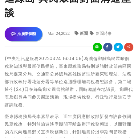
談
Mar 24,2022
新聞
新聞時事
推廣新聞稿
(中央社訊息服務20220324 16:04:09)為讓偏鄉離島民眾瞭解
稅務知識與最新便民措施，臺東縣稅務局特別邀請財政部南區國
稅局臺東分局、交通部公路總局高雄區監理所臺東監理站、法務
部行政執行署花蓮分署等單位巡迴辦理離島稅務懇談會，第二場
於今(24)日在綠島鄉立圖書館舉辦，同時邀請在地議員、鄉民代
表及鄉長共同參與懇談活動，現場提供稅務、行政執行及道安等
諮詢服務。
臺東縣稅務局長李素琴表示，111年度因應財政部新發布許多攸關
民眾稅改，特別於旅遊淡季期間至離島辦理稅務懇談，以面對面
的方式向離島鄉民宣導稅務新知，針對離島於淡季期間節稅措