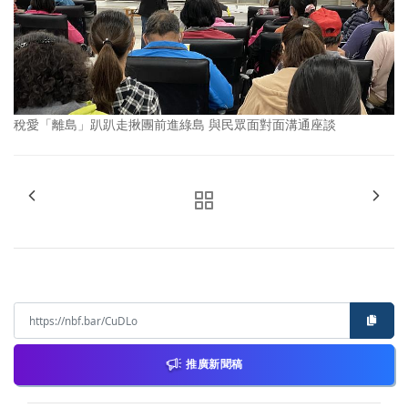
稅愛「離島」趴趴走揪團前進綠島 與民眾面對面溝通座談
推廣新聞稿