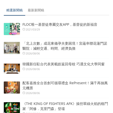
精選新聞稿
最新新聞稿
FLOC唯一基督徒專屬交友APP，基督徒的新福音
2021/03/29
「北上次數」成花東備孕夫妻困境！宜蘊串聯花蓮門諾
醫院：減輕交通、時間、經濟負擔
2026/08/06
韓國新任駐台代表黃載皓返回母校 巧遇文化大學同窗
2026/08/06
配客嘉推全台首創可循環禮盒 RePresent！滿千再抽萬
元機票
2026/08/06
《THE KING OF FIGHTERS AFK》操控翠綠火焰的格鬥
家「阿修．克里門森」登場