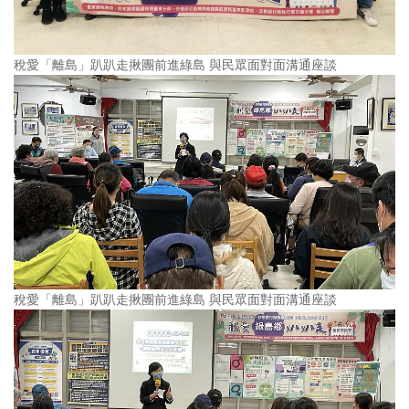
稅愛「離島」趴趴走揪團前進綠島 與民眾面對面溝通座談
稅愛「離島」趴趴走揪團前進綠島 與民眾面對面溝通座談