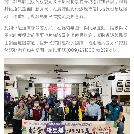
施，離島牌照稅免稅規定及最新稅制規範等現場詳加解說，同時
行動通訊設備日新月異，推廣行動支付繳稅等便民措施也是現階
段工作重點，與離島鄉民眾交流更具意義。
懇談中透過有獎徵答方式，在輕鬆氛圍中與民眾互動，讓參與民
眾都能獲得當前重要稅務知識及各項便民措施，期盼透過與民眾
面對面座談溝通，提升民眾對租稅的認識，增進徵納雙方和諧對
於活動內容如有疑問，請以電話(089)231600 轉239洽詢。