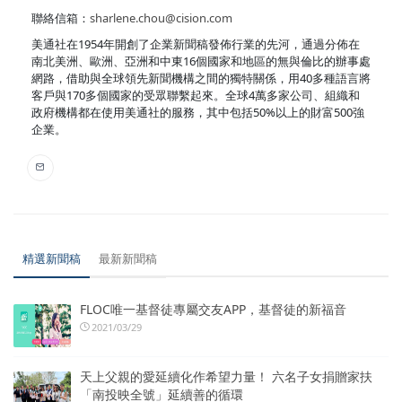
聯絡信箱：
sharlene.chou@cision.com
美通社在1954年開創了企業新聞稿發佈行業的先河，通過分佈在
南北美洲、歐洲、亞洲和中東16個國家和地區的無與倫比的辦事處
網路，借助與全球領先新聞機構之間的獨特關係，用40多種語言將
客戶與170多個國家的受眾聯繫起來。全球4萬多家公司、組織和
政府機構都在使用美通社的服務，其中包括50%以上的財富500強
企業。
精選新聞稿
最新新聞稿
FLOC唯一基督徒專屬交友APP，基督徒的新福音
2021/03/29
天上父親的愛延續化作希望力量！ 六名子女捐贈家扶
「南投映全號」延續善的循環