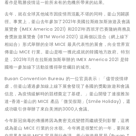
看作是戰勝疫情這一前所未有的危機所帶來的結果。
去年，就在全球其他城市因疫情而混亂不堪的同時，釜山另闢蹊
徑。事實上，釜山去年參加了2021年美國拉斯維加斯旅遊及會議
展覽會 (IMEX America 2021) 和2021年西班牙巴賽隆納商務及
會獎旅遊展覽會 (IBTM World 2021) 這兩個以混合（網上線下
相結合）形式舉辦的全球 MICE 最具代表性的展會，向全世界宣
傳釜山 MICE 行業。釜山是唯一獲此成就的韓國地方政府。特別
是，2021年11月在拉斯維加斯舉辦的 IMEX America 2021 是韓
國唯一參加線下活動並獲得舉世矚目的城市。
Busan Convention Bureau 的一位官員表示：「儘管疫情肆
虐，但釜山通過參加線上線下展會發現了各國的獎勵旅遊和會議
信息，為疫情緩解時的競標奠定了基礎。」釜山開發了連接雅加
達-香港-釜山的 MICE 產品「微笑假期」(Smile Holiday)，還
成功吸引併舉辦了來自美洲的3000人會議。
今年新冠病毒的傳播將因為奧密克戎變體而繼續受到影響，這將
成為釜山 MICE 行業的分水嶺。今年將是很繁忙的一年，要與來
自世界各地的 MICE 官員舉行會議。釜山旅遊發展局 (Busan T