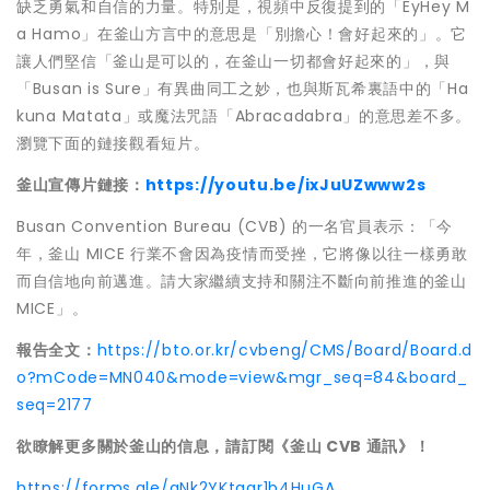
缺乏勇氣和自信的力量。特別是，視頻中反復提到的「EyHey M
a Hamo」在釜山方言中的意思是「別擔心！會好起來的」。它
讓人們堅信「釜山是可以的，在釜山一切都會好起來的」，與
「Busan is Sure」有異曲同工之妙，也與斯瓦希裏語中的「Ha
kuna Matata」或魔法咒語「Abracadabra」的意思差不多。
瀏覽下面的鏈接觀看短片。
釜山宣傳片鏈接：
https://youtu.be/ixJuUZwww2s
Busan Convention Bureau (CVB) 的一名官員表示：「今
年，釜山 MICE 行業不會因為疫情而受挫，它將像以往一樣勇敢
而自信地向前邁進。請大家繼續支持和關注不斷向前推進的釜山
MICE」。
報告全文：
https://bto.or.kr/cvbeng/CMS/Board/Board.d
o?mCode=MN040&mode=view&mgr_seq=84&board_
seq=2177
欲瞭解更多關於釜山的
信息，請訂閱《釜山 CVB 通訊》！
https://forms.gle/qNk2YKtqgr1b4HuGA