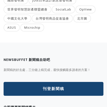
國際發明展
JDIE日本設計創意暨發明展
世界發明智慧財產聯盟總會
SocialLab
OpView
中國文化大學
台灣發明商品促進協會
北市圖
ASUS
Microchip
NEWSBUFFET 新聞稿自助吧
新聞稿的好去處，三分鐘上稿完成，最快接觸最多讀者的方案！
刊登新聞稿