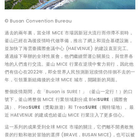
© Busan Convention Bureau
過去的兩年裏，當全球 MICE 市場因新冠大流行而停滯不前時，
釜山已經在為後疫情時代做準備，推出了網上和混合基礎設施，
並加快了海雲臺國際會議中心 (HAEVENUE) 的建設直至完工。
通過線下舉辦的全球性展會，他們繼續營運公關展位，與世界各
地的人們進行交流。釜山 MICE 行業在逆境中奮力前行，因此他
們有信心在2022年，即全世界人民預測新冠疫情仍徘徊不去的一
年，引領重新組織後的全球 MICE 城市，開闢新的局面。
整個疫情期間，在「Busan is SURE！」（釜山一定行！）的口
號下，釜山將整個 MICE 行業領域劃分成 Blei
SURE
（國際會
議）、Plea
SURE
（獎勵旅遊）和 Trea
SURE
（獨特場地）。最
近 HAEVENUE 的建成也給釜山 MICE 行業注入了更多信心。
這一系列的成果受到全球 MICE 市場的關注，它們離不開勇敢無
畏的行動和敢於冒險的選擇 (BRAVE，BUSAN MICE)，也可以被