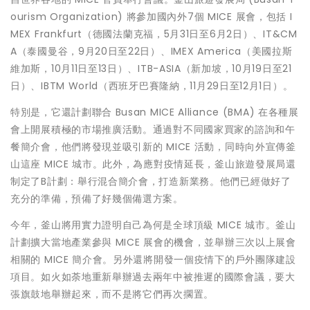
ourism Organization) 將參加國內外7個 MICE 展會，包括 I
MEX Frankfurt（德國法蘭克福，5月31日至6月2日）、IT&CM
A（泰國曼谷，9月20日至22日）、IMEX America（美國拉斯
維加斯，10月11日至13日）、ITB-ASIA（新加坡，10月19日至21
日）、IBTM World（西班牙巴賽隆納，11月29日至12月1日）。
特別是，它還計劃聯合 Busan MICE Alliance (BMA) 在各種展
會上開展積極的市場推廣活動。通過對不同國家買家的諮詢和午
餐簡介會，他們將發現並吸引新的 MICE 活動，同時向外宣傳釜
山這座 MICE 城市。此外，為應對疫情延長，釜山旅遊發展局還
制定了B計劃：舉行混合簡介會，打造新業務。他們已經做好了
充分的準備，預備了好幾個備選方案。
今年，釜山將用實力證明自己為何是全球頂級 MICE 城市。釜山
計劃擴大當地產業參與 MICE 展會的機會，並舉辦三次以上展會
相關的 MICE 簡介會。另外還將開發一個疫情下的戶外團隊建設
項目。如火如荼地重新舉辦過去兩年中被推遲的國際會議，要大
張旗鼓地舉辦起來，而不是將它們再次擱置。