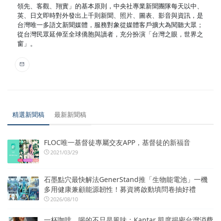
領先、客觀、翔實」的基本原則，中央社專業新聞團隊每天以中、
英、日文即時對外發出上千則新聞、照片、圖表、影音與資訊，是
台灣唯一多語文新聞媒體，服務對象從媒體客戶擴大為閱聽大眾；
從台灣民眾延伸至全球僑胞與讀者，充分扮演「台灣之眼，世界之
窗」。
精選新聞稿
最新新聞稿
FLOC唯一基督徒專屬交友APP，基督徒的新福音
2021/03/29
石墨點穴最快解法GenerStand推「生物能電池」一機
多用健康兼顧能源韌性！募資將啟動填問卷抽好禮
2026/08/10
一杯咖啡，喝的不只是風味：Kantar 凱度揭密台灣消費