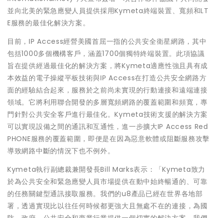
並向北美的緊急應變人員提供採用Kymeta終端裝置、寬頻和LT
E服務的最佳化解決方案。
目前，IP Access經營美國首屈一指的公共安全衛星網路，其中
包括1000多個機構客戶，涵蓋1700個獨特終端裝置。此項協議
旨在提供經過最佳化的解決方案，將Kymeta適應性強且具有成
本效益的電子操縱平板技術與IP Access在打造公共安全網路方
面的經驗結合起來，服務於之前尚未實現的行動連接和遠端連接
領域。它將利用聯合開發的多層寬頻網路的覆蓋範圍和頻寬，專
門針對公共安全客戶進行最佳化。Kymeta技術支援的解決方案
可以實現設備之間的通訊和互通性，進一步擴大IP Access Red
PHONE服務的覆蓋範圍，即便是在因為惡意軟體或阻斷服務攻擊
導致網路中斷的情況下也不例外。
Kymeta執行副總裁兼開發長Bill Marks表示：「Kymeta致力
於為公共安全和緊急應變人員市場提供在動中始終暢通的、可靠
的任務關鍵型通訊接取服務。我們的u8產品已經在世界各地部
署，透過實現比以往任何時候都更強大且無處不在的連接，為國