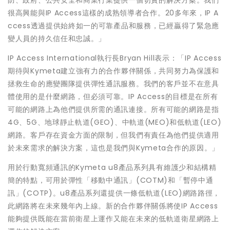
防、政府、公共安全和商業行業提供一個切實的解決方案。我們
很高興能與IP Access這樣的成熟領導者合作。20多年來，IP A
ccess透過提供始終如一的可靠產品和服務，已經贏得了緊急應
變人員的持久信任和忠誠。」
IP Access International執行長Bryan Hill表示：「IP Access
期待與Kymeta建立強有力的合作夥伴關係，共同努力為保護和
拯救生命的應變團隊提供彈性通訊服務。我們的客戶並不在意具
體使用的是什麼網路，但必須可靠。IP Access的目標是在所有
可能的網路上為他們提供所需的通訊連接。所有可能的網路是指
4G、5G、地球靜止軌道(GEO)、中軌道(MEO)和低軌道(LEO)
網路。客戶存在資金方面的限制，但我們有責任為他們提供適用
於未來需求的解決方案，這也是我們與Kymeta合作的原因。」
用於行動寬頻通訊的Kymeta u8產品系列具有維護少和結構精
簡的特點，可用於彈性「移動中通訊」(COTM)和「暫停中通
訊」(COTP)。u8產品系列還提供一條低軌道(LEO)網路路徑，
此網路將在未來幾年內上線。新的合作夥伴關係將使IP Access
能夠提供既能在當前衛星上運作又能在未來的低軌道衛星網路上