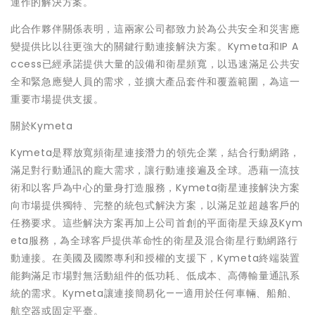
運作的解決方案。
此合作夥伴關係表明，這兩家公司都致力於為公共安全和災害應
變提供比以往更強大的關鍵行動連接解決方案。Kymeta和IP A
ccess已經承諾提供大量的設備和衛星頻寬，以迅速滿足公共安
全和緊急應變人員的需求，並擴大產品套件和覆蓋範圍，為這一
重要市場提供支援。
關於Kymeta
Kymeta是釋放寬頻衛星連接潛力的領先企業，結合行動網路，
滿足對行動通訊的龐大需求，讓行動連接遍及全球。憑藉一流技
術和以客戶為中心的量身打造服務，Kymeta衛星連接解決方案
向市場提供獨特、完整的統包式解決方案，以滿足並超越客戶的
任務要求。這些解決方案再加上公司首創的平面衛星天線及Kym
eta服務，為全球客戶提供革命性的衛星及混合衛星行動網路行
動連接。在美國及國際專利和授權的支援下，Kymeta終端裝置
能夠滿足市場對無活動組件的低功耗、低成本、高傳輸量通訊系
統的需求。Kymeta讓連接簡易化——適用於任何車輛、船舶、
航空器或固定平臺。