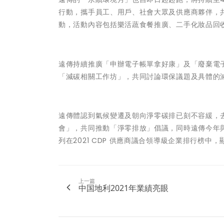
行動，攜手員工、用戶、社會大眾及供應商夥伴，
動，活動內容包括樂活蔬食餐推廣、二手化妝品回
遠傳持續推廣「申辦電子帳單拿好康」及「廢棄電
「減碳相關工作坊」，共同討論環保議題及具體的
遠傳體認到氣候變遷及朝向淨零碳排已刻不容緩，
會」，共同推動「淨零排放」倡議，同時遠傳今年
列在2021 CDP 供應商議合領導級企業排行榜
上一篇
中国地利2021年業績亮眼