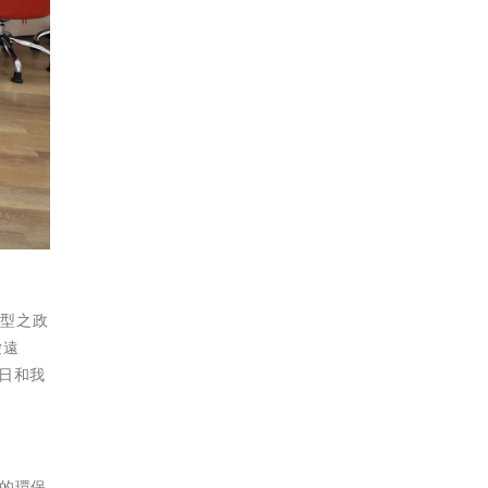
轉型之政
愛遠
日和我
的環保