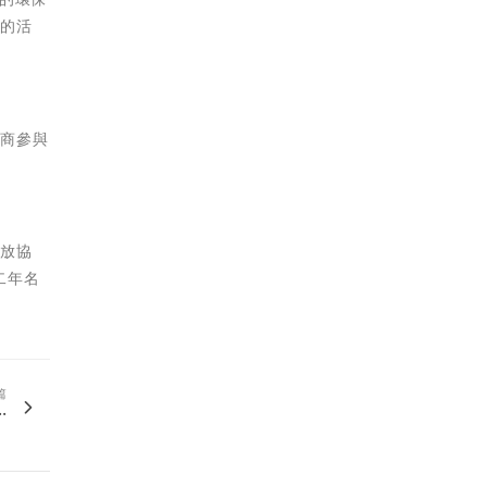
境的活
應商參與
排放協
二年名
篇
.