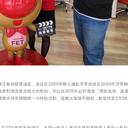
注氣候變遷議題，並設定2030年辦公據點淨零排放及2050年淨零
將對環境產生很大的幫助，所以自2015年起即透過『寶衛地球、讓
響應全球串聯關燈一小時的活動，提醒大家隨手關燈，歡迎民眾3月26
4月22日的世界地球日，為期一個月！邀請遠傳利害關係人參與一系列