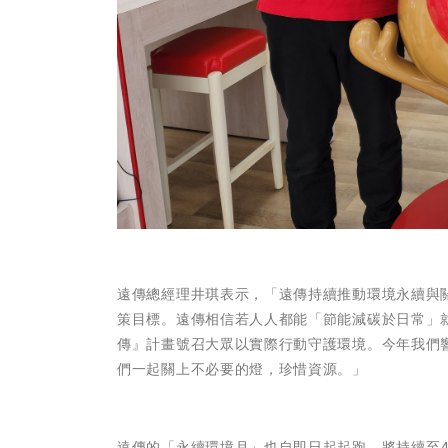
遠傳總經理井琪表示，「遠傳持續推動環境永續與關
策目標。遠傳相信若人人都能「節能減碳於日常」就
傳』計畫號召大眾以實際行動守護環境。今年我們
們一起關上不必要的燈，珍惜資源。」
遠傳的「永續環境月」也自即日起起跑，將持續至