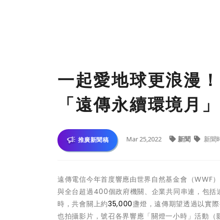
一起愛地球更浪漫！
「遠傳永續環境月」
Mar 25,2022
新聞
新聞
推廣新聞稿
遠傳電信今年首度響應由世界自然基金會（WWF）發起
與全台超過400個政府機關、企業共同串連，包括
時，共會關上約
35,000
盞燈，遠傳期望透過以實際
也拍攝影片，號召各界響應「關燈一小時」活動（