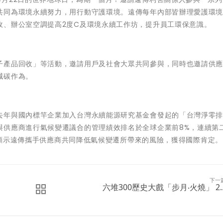
共同為環境永續努力，用行動守護環境。遠傳每年內部皆辦理愛護環
收、辦公室空調提高2度C及環境永續工作坊，提升員工環保意識。
子產品回收」等活動，邀請用戶及社會大眾共同參與，同時也邀請供
減碳作為。
去年與國內標竿企業加入台灣永續能源研究基金會發起的「台灣淨零
與供應商進行氣候變遷議合的管理績效排名於全球企業前8%，連續第
中，顯示遠傳攜手供應商共同降低氣候變遷所帶來的風險，獲得國際肯定。
下一
六堆300歷史大戲「步月‧火燒」 2..