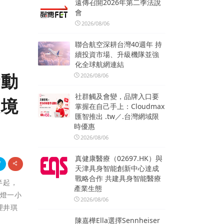
遠傳召開2026年第二季法說
會
2026/08/06
聯合航空深耕台灣40週年 持
續投資市場、升級機隊並強
化全球航網連結
活動
2026/08/06
社群觸及會變，品牌入口要
環境
掌握在自己手上：Cloudmax
匯智推出 .tw／.台灣網域限
時優惠
2026/08/06
真健康醫療（02697.HK）與
天津具身智能創新中心達成
戰略合作 共建具身智能醫療
半起，
產業生態
關燈一小
2026/08/06
理井琪
陳嘉樺Ella選擇Sennheiser