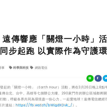
 遠傳響應「關燈一小時」
同步起跑 以實際作為守護
時事
科學與科技
網路電信
的「關燈一小時」（Earth Hour）活動，將在3月26日晚上8點
遠傳台北、台中、高雄等七個辦公大樓、290家門市的辦公區域都將
行動，呼籲各界共同為環境盡一份心力，一起愛地球！遠傳電信總經
影片連結：
https://fb.watch/bWigdXDvk_/
）。