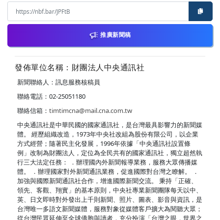
推廣新聞稿
發佈單位名稱：財團法人中央通訊社
新聞聯絡人：訊息服務核稿員
聯絡電話：02-25051180
聯絡信箱：
timtimcna@mail.cna.com.tw
中央通訊社是中華民國的國家通訊社，是台灣最具影響力的新聞媒
體。 經歷組織改造，1973年中央社改組為股份有限公司，以企業
方式經營；隨著民主化發展，1996年依據「中央通訊社設置條
例」改制為財團法人，定位為全民共有的國家通訊社，獨立超然執
行三大法定任務： ．辦理國內外新聞報導業務，服務大眾傳播媒
體。 ．辦理國家對外新聞通訊業務，促進國際對台灣之瞭解。 ．
加強與國際新聞通訊社合作，增進國際新聞交流。 秉持「正確、
領先、客觀、翔實」的基本原則，中央社專業新聞團隊每天以中、
英、日文即時對外發出上千則新聞、照片、圖表、影音與資訊，是
台灣唯一多語文新聞媒體，服務對象從媒體客戶擴大為閱聽大眾；
從台灣民眾延伸至全球僑胞與讀者，充分扮演「台灣之眼，世界之