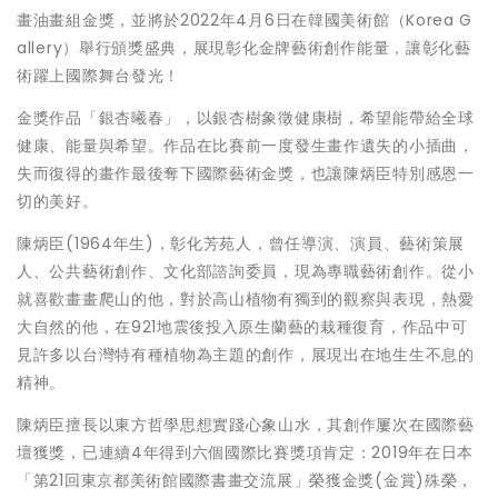
畫油畫組金獎，並將於2022年4月6日在韓國美術館（Korea G
allery）舉行頒獎盛典，展現彰化金牌藝術創作能量，讓彰化藝
術躍上國際舞台發光！
金獎作品「銀杏曦春」，以銀杏樹象徵健康樹，希望能帶給全球
健康、能量與希望。作品在比賽前一度發生畫作遺失的小插曲，
失而復得的畫作最後奪下國際藝術金獎，也讓陳炳臣特別感恩一
切的美好。
陳炳臣(1964年生)，彰化芳苑人，曾任導演、演員、藝術策展
人、公共藝術創作、文化部諮詢委員，現為專職藝術創作。從小
就喜歡畫畫爬山的他，對於高山植物有獨到的觀察與表現，熱愛
大自然的他，在921地震後投入原生蘭藝的栽種復育，作品中可
見許多以台灣特有種植物為主題的創作，展現出在地生生不息的
精神。
陳炳臣擅長以東方哲學思想實踐心象山水，其創作屢次在國際藝
壇獲獎，已連續4年得到六個國際比賽獎項肯定：2019年在日本
「第21回東京都美術館國際書畫交流展」榮獲金獎(金賞)殊榮，