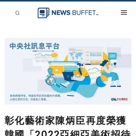
回到首頁
新聞稿分類
登入
刊登
彰化藝術家陳炳臣再度榮獲
韓國「2022亞細亞美術招待