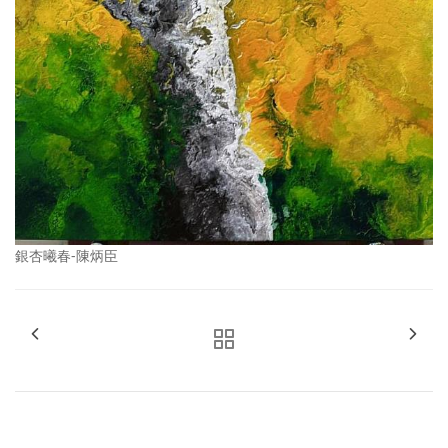
銀杏曦春-陳炳臣