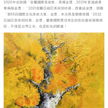
2020年在韓國「首爾國際美術祭」再獲金獎，2021年更連續勇
奪兩個金獎：「2021首爾亞細亞美術招待展」西畫組金獎、韓國
「第55回國際文化美術大展」金獎，本次再度榮獲韓國「2022
亞細亞美術招待展」金獎，屢獲國際獎項肯定的彰化藝術家陳炳
臣，不僅是台灣之光，也是彰化的驕傲！