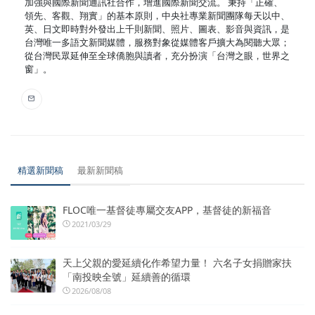
加強與國際新聞通訊社合作，增進國際新聞交流。 秉持「正確、
領先、客觀、翔實」的基本原則，中央社專業新聞團隊每天以中、
英、日文即時對外發出上千則新聞、照片、圖表、影音與資訊，是
台灣唯一多語文新聞媒體，服務對象從媒體客戶擴大為閱聽大眾；
從台灣民眾延伸至全球僑胞與讀者，充分扮演「台灣之眼，世界之
窗」。
精選新聞稿
最新新聞稿
FLOC唯一基督徒專屬交友APP，基督徒的新福音
2021/03/29
天上父親的愛延續化作希望力量！ 六名子女捐贈家扶
「南投映全號」延續善的循環
2026/08/08