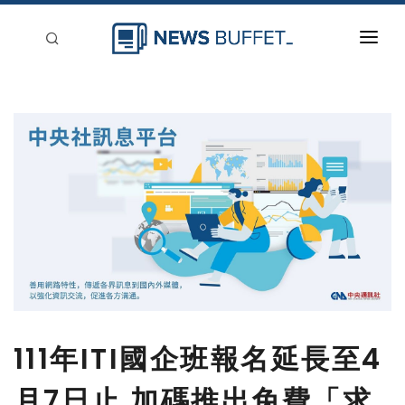
回到首頁
新聞稿分類
登入
刊登
111年ITI國企班報名延長至4
月7日止 加碼推出免費「求