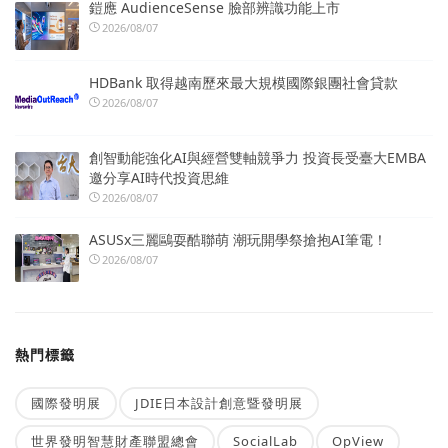
鎧應 AudienceSense 臉部辨識功能上市
2026/08/07
HDBank 取得越南歷來最大規模國際銀團社會貸款
2026/08/07
創智動能強化AI與經營雙軸競爭力 投資長受臺大EMBA
邀分享AI時代投資思維
2026/08/07
ASUSx三麗鷗耍酷聯萌 潮玩開學祭搶抱AI筆電！
2026/08/07
熱門標籤
國際發明展
JDIE日本設計創意暨發明展
世界發明智慧財產聯盟總會
SocialLab
OpView