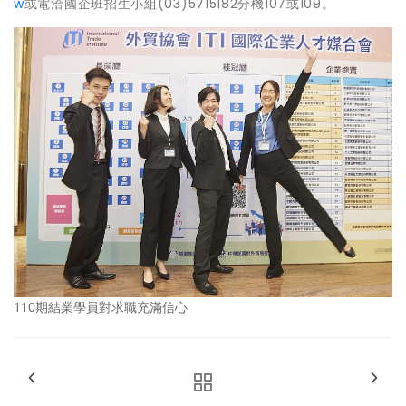
w
或電洽國企班招生小組(03)5715182分機107或109。
110期結業學員對求職充滿信心