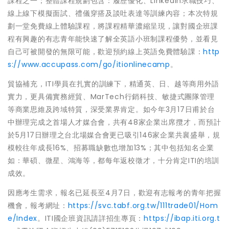
課程之一；整體課程規劃包含：履歷優化、LinkedIn求職技巧、
線上線下模擬面試、禮儀穿搭及談吐表達等訓練內容；本次特規
劃一堂免費線上體驗課程，將課程精華濃縮呈現，讓對國企班課
程有興趣的有志青年能快速了解全英語小班制課程優勢，並看見
自己可被開發的無限可能，歡迎預約線上英語免費體驗課：
http
s://www.accupass.com/go/itionlinecamp
。
貿協補充，ITI學員在扎實的訓練下，精通英、日、越等商用外語
實力，更具備實務經貿、MarTech行銷科技、敏捷式團隊管理
等商業思維及跨域特質，深受業界肯定。如今年3月17日甫於台
中辦理完成之首場人才媒合會，共有48家企業出席攬才，而預計
於5月17日辦理之台北場媒合會更已吸引146家企業共襄盛舉，規
模較往年成長16%、招募職缺數也增加13%；其中包括知名企業
如：華碩、微星、鴻海等，都每年返校徵才，十分肯定ITI的培訓
成效。
因應考生需求，報名已延長至4月7日，歡迎有志報考的青年把握
機會，報考網址：
https://svc.tabf.org.tw/111trade01/Hom
e/Index
。ITI國企班資訊請詳招生專頁：
https://ibap.iti.org.t