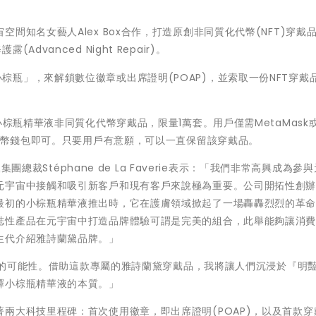
間知名女藝人Alex Box合作，打造原創非同質化代幣(NFT)穿戴
vanced Night Repair)。
air「小棕瓶」，來解鎖數位徽章或出席證明(POAP)，並索取一份NFT穿戴
小棕瓶精華液非同質化代幣穿戴品，限量1萬套。用戶僅需MetaMask
密貨幣錢包即可。只要用戶有意願，可以一直保留該穿戴品。
集團總裁Stéphane de La Faverie表示：「我們非常高興成為參
元宇宙中接觸和吸引新客戶和現有客戶來說極為重要。公司開拓性創
最初的小棕瓶精華液推出時，它在護膚領域掀起了一場轟轟烈烈的革
誌性產品在元宇宙中打造品牌體驗可謂是完美的組合，此舉能夠讓消
生代介紹雅詩蘭黛品牌。」
了新的可能性。借助這款專屬的雅詩蘭黛穿戴品，我將讓人們沉浸於『明
釋小棕瓶精華液的本質。」
兩大科技里程碑：首次使用徽章，即出席證明(POAP)，以及首款穿