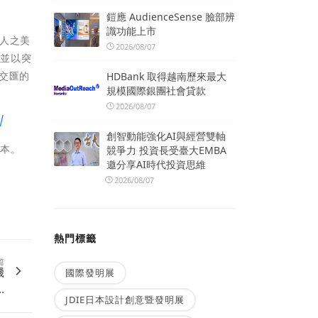
鎧應 AudienceSense 臉部辨
識功能上市
個人之美
2026/08/07
，並以突
交匯的
HDBank 取得越南歷來最大
規模國際銀團社會貸款
2026/08/07
/
創智動能強化AI與經營雙軸
版本。
競爭力 投資長受臺大EMBA
邀分享AI時代投資思維
2026/08/07
熱門標籤
篇
機
國際發明展
.
JDIE日本設計創意暨發明展