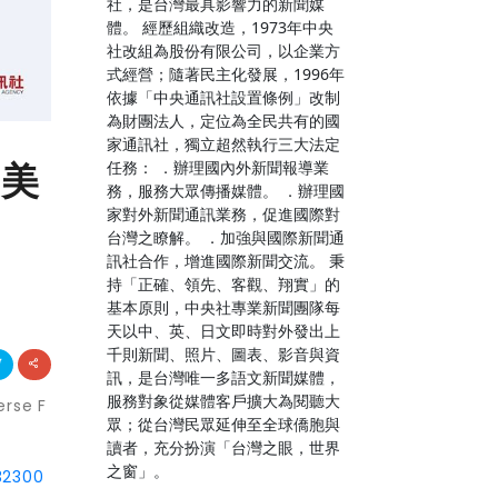
社，是台灣最具影響力的新聞媒
體。 經歷組織改造，1973年中央
社改組為股份有限公司，以企業方
式經營；隨著民主化發展，1996年
依據「中央通訊社設置條例」改制
為財團法人，定位為全民共有的國
家通訊社，獨立超然執行三大法定
家美
任務： ．辦理國內外新聞報導業
務，服務大眾傳播媒體。 ．辦理國
家對外新聞通訊業務，促進國際對
台灣之瞭解。 ．加強與國際新聞通
訊社合作，增進國際新聞交流。 秉
持「正確、領先、客觀、翔實」的
基本原則，中央社專業新聞團隊每
天以中、英、日文即時對外發出上
千則新聞、照片、圖表、影音與資
訊，是台灣唯一多語文新聞媒體，
服務對象從媒體客戶擴大為閱聽大
se F
眾；從台灣民眾延伸至全球僑胞與
讀者，充分扮演「台灣之眼，世界
之窗」。
32300