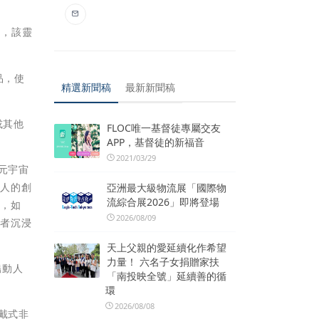
品，該靈
品，使
精選新聞稿
最新新聞稿
或其他
FLOC唯一基督徒專屬交友
APP，基督徒的新福音
2021/03/29
與元宇宙
辦人的創
亞洲最大級物流展「國際物
流綜合展2026」即將登場
命，如
2026/08/09
費者沉浸
天上父親的愛延續化作希望
力量！ 六名子女捐贈家扶
豔動人
「南投映全號」延續善的循
環
2026/08/08
戴式非