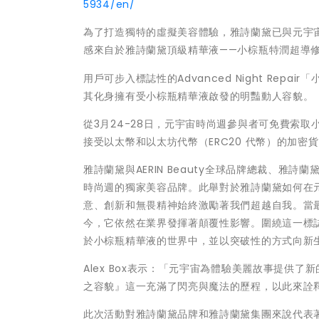
5934/en/
為了打造獨特的虛擬美容體驗，雅詩蘭黛已與元宇宙空
感來自於雅詩蘭黛頂級精華液——小棕瓶特潤超導修護露(Ad
用戶可步入標誌性的Advanced Night Rep
其化身擁有受小棕瓶精華液啟發的明豔動人容貌。
從3月24-28日，元宇宙時尚週參與者可免費索取
接受以太幣和以太坊代幣（ERC20 代幣）的加
雅詩蘭黛與AERIN Beauty全球品牌總裁、雅詩蘭黛
時尚週的獨家美容品牌。此舉對於雅詩蘭黛如何在
意、創新和無畏精神始終激勵著我們超越自我。當
今，它依然在業界發揮著顛覆性影響。圍繞這一標
於小棕瓶精華液的世界中，並以突破性的方式向新
Alex Box表示：「元宇宙為體驗美麗故事提供
之容貌』這一充滿了閃亮與魔法的歷程，以此來詮
此次活動對雅詩蘭黛品牌和雅詩蘭黛集團來說代表著