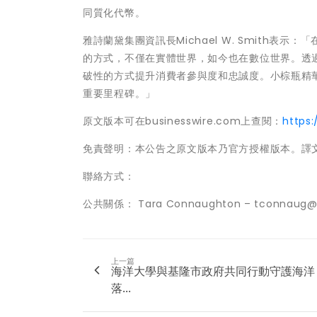
同質化代幣。
雅詩蘭黛集團資訊長Michael W. Smith
的方式，不僅在實體世界，如今也在數位世界。透
破性的方式提升消費者參與度和忠誠度。小棕瓶精
重要里程碑。」
原文版本可在businesswire.com上查閱：
https
免責聲明：本公告之原文版本乃官方授權版本。譯
聯絡方式：
公共關係： Tara Connaughton – tconnaug@es
上一篇
海洋大學與基隆市政府共同行動守護海洋
落...