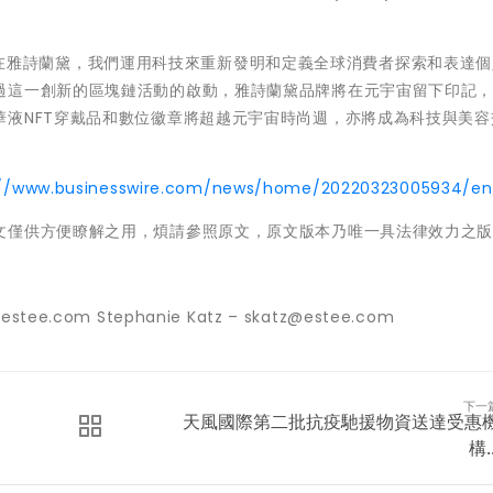
表示：「在雅詩蘭黛，我們運用科技來重新發明和定義全球消費者探索和表達
過這一創新的區塊鏈活動的啟動，雅詩蘭黛品牌將在元宇宙留下印記
華液NFT穿戴品和數位徽章將超越元宇宙時尚週，亦將成為科技與美容
://www.businesswire.com/news/home/20220323005934/en
文僅供方便瞭解之用，煩請參照原文，原文版本乃唯一具法律效力之
tee.com Stephanie Katz – skatz@estee.com
下一
天風國際第二批抗疫馳援物資送達受惠
構..