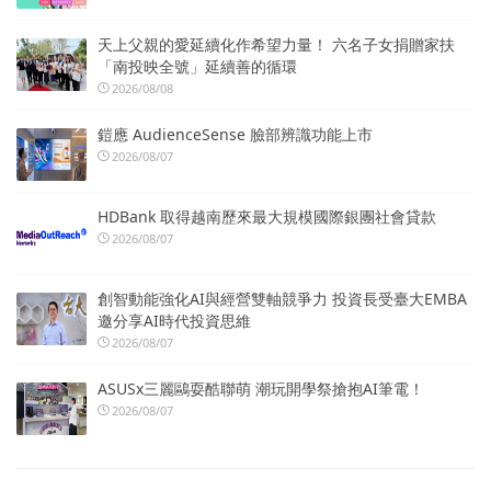
天上父親的愛延續化作希望力量！ 六名子女捐贈家扶
「南投映全號」延續善的循環
2026/08/08
鎧應 AudienceSense 臉部辨識功能上市
2026/08/07
HDBank 取得越南歷來最大規模國際銀團社會貸款
2026/08/07
創智動能強化AI與經營雙軸競爭力 投資長受臺大EMBA
邀分享AI時代投資思維
2026/08/07
ASUSx三麗鷗耍酷聯萌 潮玩開學祭搶抱AI筆電！
2026/08/07