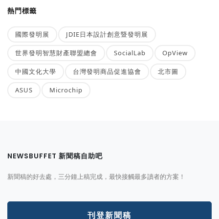
熱門標籤
國際發明展
JDIE日本設計創意暨發明展
世界發明智慧財產聯盟總會
SocialLab
OpView
中國文化大學
台灣發明商品促進協會
北市圖
ASUS
Microchip
NEWSBUFFET 新聞稿自助吧
新聞稿的好去處，三分鐘上稿完成，最快接觸最多讀者的方案！
刊登新聞稿