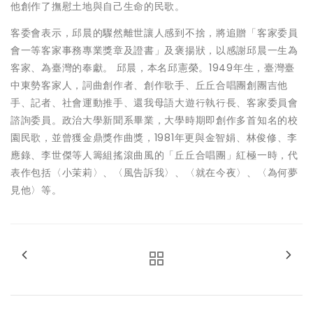
他創作了撫慰土地與自己生命的民歌。
客委會表示，邱晨的驟然離世讓人感到不捨，將追贈「客家委員
會一等客家事務專業獎章及證書」及褒揚狀，以感謝邱晨一生為
客家、為臺灣的奉獻。 邱晨，本名邱憲榮。1949年生，臺灣臺
中東勢客家人，詞曲創作者、創作歌手、丘丘合唱團創團吉他
手、記者、社會運動推手、還我母語大遊行執行長、客家委員會
諮詢委員。政治大學新聞系畢業，大學時期即創作多首知名的校
園民歌，並曾獲金鼎獎作曲獎，1981年更與金智娟、林俊修、李
應錄、李世傑等人籌組搖滾曲風的「丘丘合唱團」紅極一時，代
表作包括〈小茉莉〉、〈風告訴我〉、〈就在今夜〉、〈為何夢
見他〉等。