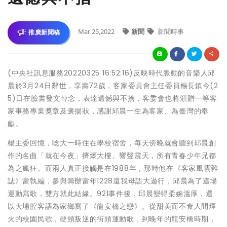
Mar 25,2022
新聞
新聞時事
推廣新聞稿
(中央社訊息服務20220325 16:52:16)反映時代脈動的音樂人邱
晨於3月24日辭世，享壽72歲，客家委員會主任委員楊長鎮今(2
5)日在臉書發文悼念，表達遺憾與不捨，客委會也將頒贈一等客
家事務專業獎章及褒揚狀，感謝邱晨一生為客家、為臺灣的奉
獻。
楊主委回憶，唸大一時住在學校宿舍，每天傍晚就會聽到邱晨創
作的名曲「就在今夜」擠爆大樓、響聲震天，所有青春少年兄都
為之瘋狂。而兩人真正接觸是在1988年，那時他在《客家風雲雜
誌》當執編，參與籌辦當年1228還我母語大遊行，邱晨為了這場
運動寫歌，雙方就此結緣。921事件後，邱晨變得柔婉溫厚，還
以大埔腔客語為家鄉寫了《龍安橋之戀》。從甜美而不食人間煙
火的校園民歌，硬頸叛逆的街頭運動歌，到晚年的龍安橋時期，