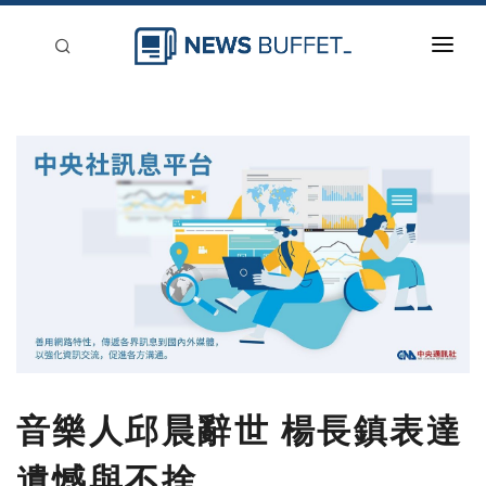
回到首頁
新聞稿分類
登入
刊登
音樂人邱晨辭世 楊長鎮表達
遺憾與不捨