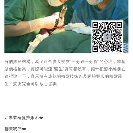
有的無良機構，為了迎合廣大髪友“一分錢一分貨”的心理，將植
髮價格抬高，實際可能連“醫生”資質都沒有，雍禾植髮小編要在
這裡說一下，雍禾擁有成熟的植髮技術以及經驗豐富的植髮醫
生，髪友完全可以放心咨詢。
#專業植髮找雍禾❤️
聯繫我們❤️