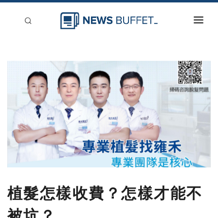
回到首頁
新聞稿分類
登入
刊登
植髮怎樣收費？怎樣才能不
被坑？