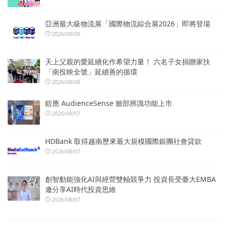
亞洲最大級物流展「國際物流綜合展2026」即將登場
2026/08/09
天上父親的愛延續化作希望力量！ 六名子女捐贈家扶
「南投映全號」延續善的循環
2026/08/08
鎧應 AudienceSense 臉部辨識功能上市
2026/08/07
HDBank 取得越南歷來最大規模國際銀團社會貸款
2026/08/07
創智動能強化AI與經營雙軸競爭力 投資長受臺大EMBA
邀分享AI時代投資思維
2026/08/07