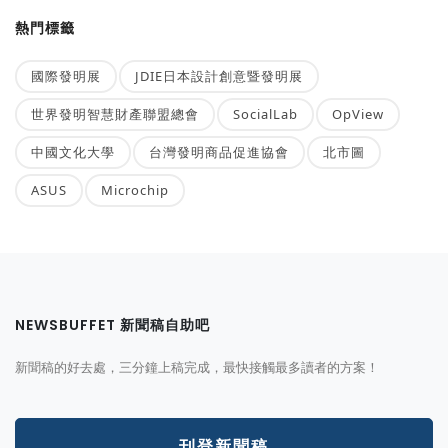
熱門標籤
國際發明展
JDIE日本設計創意暨發明展
世界發明智慧財產聯盟總會
SocialLab
OpView
中國文化大學
台灣發明商品促進協會
北市圖
ASUS
Microchip
NEWSBUFFET 新聞稿自助吧
新聞稿的好去處，三分鐘上稿完成，最快接觸最多讀者的方案！
刊登新聞稿