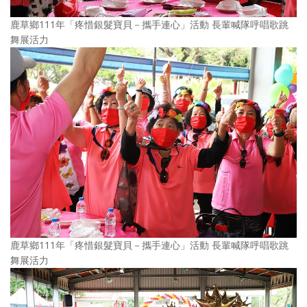
鹿草鄉111年「疼惜銀髮寶貝－攜手連心」活動 長輩喊隊呼唱歌跳
舞展活力
鹿草鄉111年「疼惜銀髮寶貝－攜手連心」活動 長輩喊隊呼唱歌跳
舞展活力