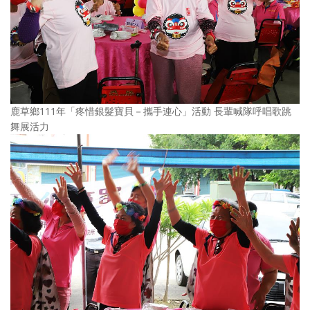
鹿草鄉111年「疼惜銀髮寶貝－攜手連心」活動 長輩喊隊呼唱歌跳
舞展活力