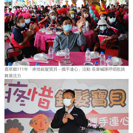
鹿草鄉111年「疼惜銀髮寶貝－攜手連心」活動 長輩喊隊呼唱歌跳
舞展活力