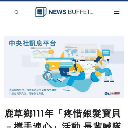
回到首頁
新聞稿分類
登入
刊登
鹿草鄉111年「疼惜銀髮寶貝
－攜手連心」活動 長輩喊隊