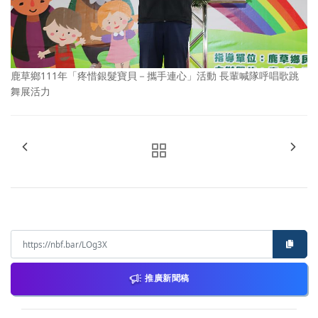
鹿草鄉111年「疼惜銀髮寶貝－攜手連心」活動 長輩喊隊呼唱歌跳
舞展活力
推廣新聞稿