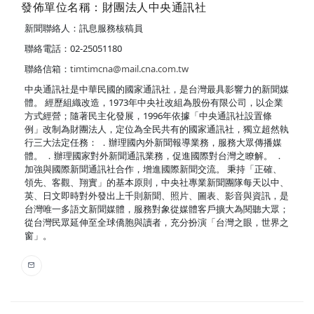
發佈單位名稱：財團法人中央通訊社
新聞聯絡人：訊息服務核稿員
聯絡電話：02-25051180
聯絡信箱：
timtimcna@mail.cna.com.tw
中央通訊社是中華民國的國家通訊社，是台灣最具影響力的新聞媒
體。 經歷組織改造，1973年中央社改組為股份有限公司，以企業
方式經營；隨著民主化發展，1996年依據「中央通訊社設置條
例」改制為財團法人，定位為全民共有的國家通訊社，獨立超然執
行三大法定任務： ．辦理國內外新聞報導業務，服務大眾傳播媒
體。 ．辦理國家對外新聞通訊業務，促進國際對台灣之瞭解。 ．
加強與國際新聞通訊社合作，增進國際新聞交流。 秉持「正確、
領先、客觀、翔實」的基本原則，中央社專業新聞團隊每天以中、
英、日文即時對外發出上千則新聞、照片、圖表、影音與資訊，是
台灣唯一多語文新聞媒體，服務對象從媒體客戶擴大為閱聽大眾；
從台灣民眾延伸至全球僑胞與讀者，充分扮演「台灣之眼，世界之
窗」。