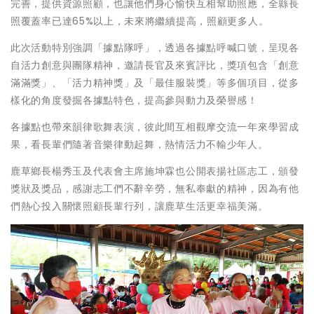
完善，提供資源照顧，也讓他們身心愉快互相幫助照應，全縣長
照覆蓋率已達65%以上，未來將繼續提高，照顧更多人。
此次活動特別強調「據點隊呼」，透過各據點呼喊口號，呈現各
自活力創意與團隊精神，邀請長官及來賓評比，獎項包含「創意
滿滿獎」、「活力精神獎」及「最佳服裝獎」等多個項目，從多
樣化的角度發掘各據點特色，提高參與動力及榮譽感！
各據點也帶來韻律歌舞表演，彼此間互相觀摩交流一年來學習成
果，看長輩們隨著音樂律動起舞，熱情活力不輸少年人。
鹿草鄉長楊秀玉及代表會主席施坤霖也公開表揚社區志工，頒發
獎狀及獎品，感謝志工們不辭辛勞，無私奉獻的精神，因為有他
們熱心投入關懷照顧長輩行列，讓鹿草生活更幸福美滿。