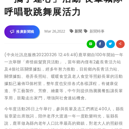
呼唱歌跳舞展活力
Mar 26,2022
新聞
新聞時事
推廣新聞稿
(中央社訊息服務20220326 12:46:48)鹿草鄉自100年開始一年
一次舉辦「疼惜銀髮寶貝活動」，當年鄉內僅有2處長青活力站
及4個社區關懷據點，經多年努力推動，目前鄉內長青活力站、
關懷據點、巷弄長照站、暖暖食堂及老人食堂等照顧長輩的活動
據點已遍佈13個村里，整年度也安排各式各樣課程，有健康促
進、手工藝製作、芳療、繪畫等，中午則提供熱騰騰餐點讓長輩
享用，鼓勵走出家門，增強與社會連結機會。
今年度活動26日上午舉行，參與長輩及志工們將近400人，縣長
翁章梁出席致詞，陪伴老序大渡過一年一度歡樂時光，翁縣長
說，鹿草做為縣內老年人口比率最高的鄉鎮，對老大人的照顧很