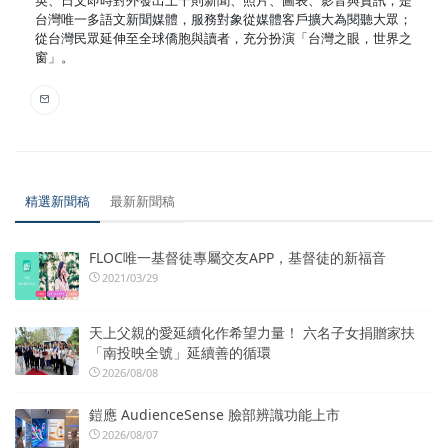
台灣唯一多語文新聞媒體，服務對象從媒體客戶擴大為閱聽大眾；
從台灣民眾延伸至全球僑胞與讀者，充分扮演「台灣之眼，世界之
窗」。
精選新聞稿
最新新聞稿
FLOC唯一基督徒專屬交友APP，基督徒的新福音
2021/03/29
天上父親的愛延續化作希望力量！ 六名子女捐贈家扶
「南投映全號」延續善的循環
2026/08/08
鎧應 AudienceSense 臉部辨識功能上市
2026/08/07