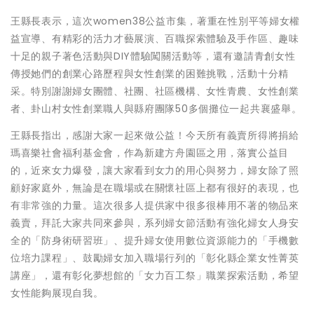
王縣長表示，這次women38公益市集，著重在性別平等婦女權
益宣導、有精彩的活力才藝展演、百職探索體驗及手作區、趣味
十足的親子著色活動與DIY體驗闖關活動等，還有邀請青創女性
傳授她們的創業心路歷程與女性創業的困難挑戰，活動十分精
采。特別謝謝婦女團體、社團、社區機構、女性青農、女性創業
者、卦山村女性創業職人與縣府團隊50多個攤位一起共襄盛舉。
王縣長指出，感謝大家一起來做公益！今天所有義賣所得將捐給
瑪喜樂社會福利基金會，作為新建方舟園區之用，落實公益目
的，近來女力爆發，讓大家看到女力的用心與努力，婦女除了照
顧好家庭外，無論是在職場或在關懷社區上都有很好的表現，也
有非常強的力量。這次很多人提供家中很多很棒用不著的物品來
義賣，拜託大家共同來參與，系列婦女節活動有強化婦女人身安
全的「防身術研習班」、提升婦女使用數位資源能力的「手機數
位培力課程」、鼓勵婦女加入職場行列的「彰化縣企業女性菁英
講座」，還有彰化夢想館的「女力百工祭」職業探索活動，希望
女性能夠展現自我。