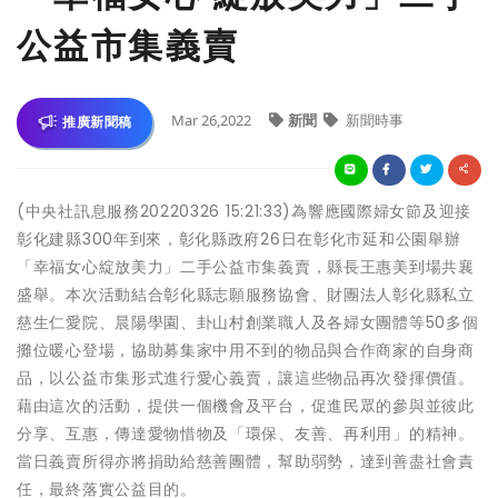
公益市集義賣
Mar 26,2022
新聞
新聞時事
推廣新聞稿
(中央社訊息服務20220326 15:21:33)為響應國際婦女節及迎接
彰化建縣300年到來，彰化縣政府26日在彰化市延和公園舉辦
「幸福女心綻放美力」二手公益市集義賣，縣長王惠美到場共襄
盛舉。本次活動結合彰化縣志願服務協會、財團法人彰化縣私立
慈生仁愛院、晨陽學園、卦山村創業職人及各婦女團體等50多個
攤位暖心登場，協助募集家中用不到的物品與合作商家的自身商
品，以公益市集形式進行愛心義賣，讓這些物品再次發揮價值。
藉由這次的活動，提供一個機會及平台，促進民眾的參與並彼此
分享、互惠，傳達愛物惜物及「環保、友善、再利用」的精神。
當日義賣所得亦將捐助給慈善團體，幫助弱勢，達到善盡社會責
任，最終落實公益目的。