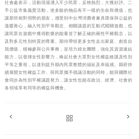
社會處表示，活動現場湧入不少民眾，反映熱烈，大獲好評。二
手公益市集義賣活動，使多餘的物品有不一樣的生命與價值，也
讓那些相對弱勢的朋友，感受到中台灣消費者兼具環保與公益的
溫暖善心，融入性別平等觀念、相關議題的互動式闖關遊戲，也
讓民眾在遊戲中獲得歡樂的能量並了解正確的兩性平權觀念，以
及對多元性別特質的尊重。期待帶領更多女性走出家庭、創造自
我價值，積極參與公共事務，並培力婦女團體，強化其資源連結
能力，以發揮女性影響力，喚起社會大眾對女性權益維護及性別
平等之重視，以達到提升縣內民眾整體的福祉及幸福感。縣府持
續展開女性權益工作、與民眾攜手倡議活動的同時，能與國際社
會同步為性別平權議題努力，讓女性也能在政治、經濟、社會的
各領域享有同等的權益與機會。