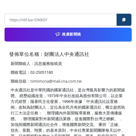
推廣新聞稿
發佈單位名稱：財團法人中央通訊社
新聞聯絡人：訊息服務核稿員
聯絡電話：02-25051180
聯絡信箱：
timtimcna@mail.cna.com.tw
中央通訊社是中華民國的國家通訊社，是台灣最具影響力的新聞媒
體。 經歷組織改造，1973年中央社改組為股份有限公司，以企業
方式經營；隨著民主化發展，1996年依據「中央通訊社設置條
例」改制為財團法人，定位為全民共有的國家通訊社，獨立超然執
行三大法定任務： ．辦理國內外新聞報導業務，服務大眾傳播媒
體。 ．辦理國家對外新聞通訊業務，促進國際對台灣之瞭解。 ．
加強與國際新聞通訊社合作，增進國際新聞交流。 秉持「正確、
領先、客觀、翔實」的基本原則，中央社專業新聞團隊每天以中、
英、日文即時對外發出上千則新聞、照片、圖表、影音與資訊，是