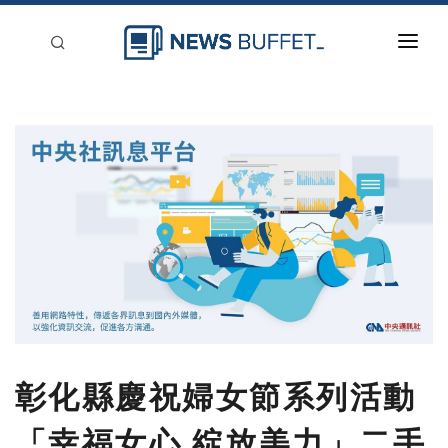
回到首頁
新聞稿分類
登入
刊登
彰化縣慶祝婦女節系列活動
「幸福女心 綻放美力」二手