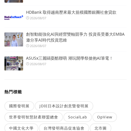
HDBank 取得越南歷來最大規模國際銀團社會貸款
2026/08/07
創智動能強化AI與經營雙軸競爭力 投資長受臺大EMBA
邀分享AI時代投資思維
2026/08/07
ASUSx三麗鷗耍酷聯萌 潮玩開學祭搶抱AI筆電！
2026/08/07
熱門標籤
國際發明展
JDIE日本設計創意暨發明展
世界發明智慧財產聯盟總會
SocialLab
OpView
中國文化大學
台灣發明商品促進協會
北市圖