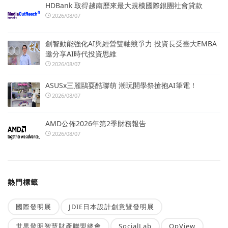
HDBank 取得越南歷來最大規模國際銀團社會貸款
2026/08/07
創智動能強化AI與經營雙軸競爭力 投資長受臺大EMBA
邀分享AI時代投資思維
2026/08/07
ASUSx三麗鷗耍酷聯萌 潮玩開學祭搶抱AI筆電！
2026/08/07
AMD公佈2026年第2季財務報告
2026/08/07
熱門標籤
國際發明展
JDIE日本設計創意暨發明展
世界發明智慧財產聯盟總會
SocialLab
OpView