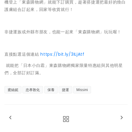
機登上「東森購物網」就能下訂購買，趁著搭捷運把最好的煥白
護膚組合訂起來，回家等收貨就行！
非捷運族或外縣市朋友，也能一起來「東森購物網」玩玩喔！
直接點選這個連結
https://bit.ly/3ILjAtf
就能把「日本小白霜」東森購物網獨家限量特惠組與其他明星
們，全部訂好訂滿。
蜜絲妮
忠孝敦化
保養
捷運
Missini