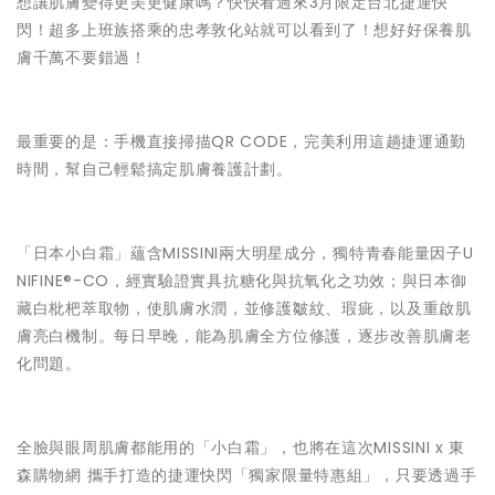
想讓肌膚變得更美更健康嗎？快快看過來3月限定台北捷運快
閃！超多上班族搭乘的忠孝敦化站就可以看到了！想好好保養肌
膚千萬不要錯過！
最重要的是：手機直接掃描QR CODE，完美利用這趟捷運通勤
時間，幫自己輕鬆搞定肌膚養護計劃。
「日本小白霜」蘊含MISSINI兩大明星成分，獨特青春能量因子U
NIFINE®-CO，經實驗證實具抗糖化與抗氧化之功效；與日本御
藏白枇杷萃取物，使肌膚水潤，並修護皺紋、瑕疵，以及重啟肌
膚亮白機制。每日早晚，能為肌膚全方位修護，逐步改善肌膚老
化問題。
全臉與眼周肌膚都能用的「小白霜」，也將在這次MISSINI x 東
森購物網 攜手打造的捷運快閃「獨家限量特惠組」，只要透過手