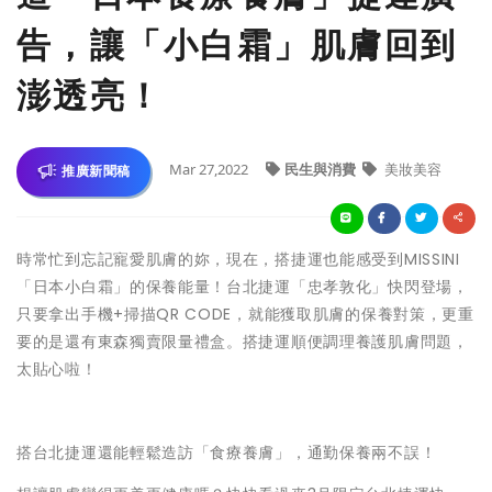
告，讓「小白霜」肌膚回到
澎透亮！
Mar 27,2022
民生與消費
美妝美容
推廣新聞稿
時常忙到忘記寵愛肌膚的妳，現在，搭捷運也能感受到MISSINI
「日本小白霜」的保養能量！台北捷運「忠孝敦化」快閃登場，
只要拿出手機+掃描QR CODE，就能獲取肌膚的保養對策，更重
要的是還有東森獨賣限量禮盒。搭捷運順便調理養護肌膚問題，
太貼心啦！
搭台北捷運還能輕鬆造訪「食療養膚」，通勤保養兩不誤！