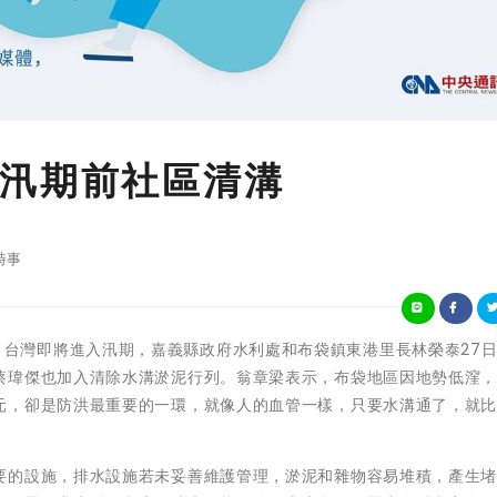
汛期前社區清溝
時事
春雨報到，台灣即將進入汛期，嘉義縣政府水利處和布袋鎮東港里長林榮泰27
蔡瑋傑也加入清除水溝淤泥行列。翁章梁表示，布袋地區因地勢低漥
元，卻是防洪最重要的一環，就像人的血管一樣，只要水溝通了，就
要的設施，排水設施若未妥善維護管理，淤泥和雜物容易堆積，產生