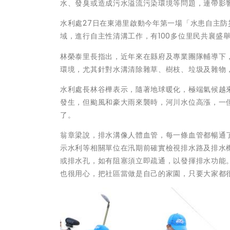
水、發臭或造成污水溢流污染環境等問題，連帶影
水利處27日在東港里啟動今年第一場「水患自主
域，進行自主性清溝工作，有100多位里民共襄盛
林榮泰里長指出，近年來在縣府及專業團隊輔導下
環境，尤其針對水溝清除雜草、樹枝、垃圾及雜物
水利處長林谷樺表示，隨著地球暖化，極端氣候越
發生，但颱風和豪大雨來襲時，河川水位高漲，一
了。
翁章梁說，排水溝像人體血管，每一條血管都暢通
示水利等相關單位在汛期前確實檢視排水路及排水
或排水孔，如有阻塞須立即疏通，以發揮排水功能
也很用心，把社區當做是自己的家園，只要大家都