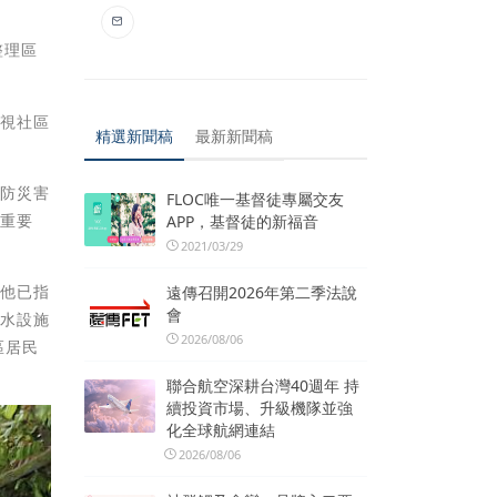
。
整理區
檢視社區
精選新聞稿
最新新聞稿
預防災害
FLOC唯一基督徒專屬交友
外重要
APP，基督徒的新福音
2021/03/29
，他已指
遠傳召開2026年第二季法說
會
排水設施
2026/08/06
區居民
聯合航空深耕台灣40週年 持
續投資市場、升級機隊並強
化全球航網連結
2026/08/06