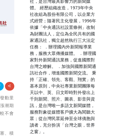
社，是台灣最具影響力的新聞媒
體。 經歷組織改造，1973年中央
社改組為股份有限公司，以企業方
式經營；隨著民主化發展，1996年
依據「中央通訊社設置條例」改制
為財團法人，定位為全民共有的國
家通訊社，獨立超然執行三大法定
任務： ．辦理國內外新聞報導業
務，服務大眾傳播媒體。 ．辦理國
家對外新聞通訊業務，促進國際對
台灣之瞭解。 ．加強與國際新聞通
訊社合作，增進國際新聞交流。 秉
持「正確、領先、客觀、翔實」的
基本原則，中央社專業新聞團隊每
天以中、英、日文即時對外發出上
日發動里
千則新聞、照片、圖表、影音與資
訊，是台灣唯一多語文新聞媒體，
，漲潮期
服務對象從媒體客戶擴大為閱聽大
比較不會
眾；從台灣民眾延伸至全球僑胞與
讀者，充分扮演「台灣之眼，世界
之窗」。
堵塞、積