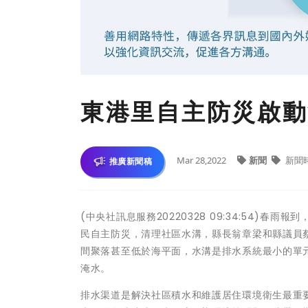
東港里自主防災啟動
Mar 28,2022
新聞
新聞
推廣新聞稿
(中央社訊息服務20220328 09:34:54)
民自主防災，清理社區水溝，縣長翁章梁和縣議員
間聚落甚至低於海平面，水溝是排水系統最小的單
淹水。
排水渠道是解決社區積水和維護居住環境衛生最重