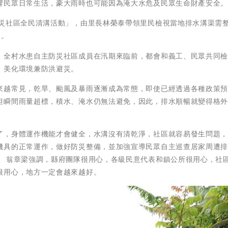
響民眾日常生活，豪大雨時也可能因為淹大水危及民眾生命財產安全
防災社區全民清溝活動」，由里長林榮泰帶領里民檢視當地排水溝渠需
舉。
，全村水患自主防災社區成員在汛期來臨前，都會和義工、民眾共同
，美化環境兼防洪避災。
來越常見，乾旱、颱風及暴雨逐漸成為常態，即使已經透過各種政策
但瞬間雨量超標，積水、淹水仍無法避免，因此，排水順暢就變得格
了，身體運作機能才會健全，水溝沒有清乾淨，社區就容易發生問題
機具的正常運作，做好防災整備，並加強宣導民眾自主巡查居家周遭
。 翁章梁強調，縣府團隊很用心，各級民意代表和鎮公所很用心，社
很用心，地方一定會越來越好。