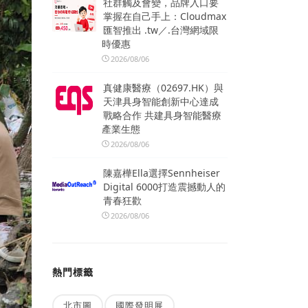
社群觸及會變，品牌入口要
掌握在自己手上：Cloudmax
匯智推出 .tw／.台灣網域限
時優惠
2026/08/06
真健康醫療（02697.HK）與
天津具身智能創新中心達成
戰略合作 共建具身智能醫療
產業生態
2026/08/06
陳嘉樺Ella選擇Sennheiser
Digital 6000打造震撼動人的
青春狂歡
2026/08/06
熱門標籤
北市圖
國際發明展