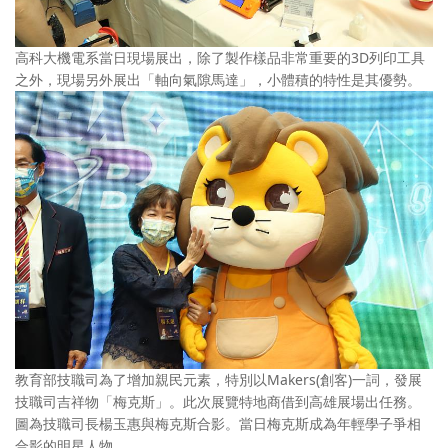
高科大機電系當日現場展出，除了製作樣品非常重要的3D列印工具
之外，現場另外展出「軸向氣隙馬達」，小體積的特性是其優勢。
教育部技職司為了增加親民元素，特別以Makers(創客)一詞，發展
技職司吉祥物「梅克斯」。此次展覽特地商借到高雄展場出任務。
圖為技職司長楊玉惠與梅克斯合影。當日梅克斯成為年輕學子爭相
合影的明星人物。