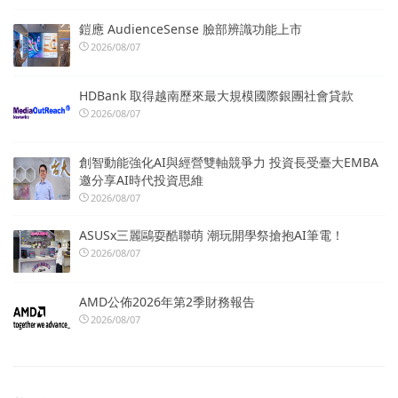
鎧應 AudienceSense 臉部辨識功能上市
2026/08/07
HDBank 取得越南歷來最大規模國際銀團社會貸款
2026/08/07
創智動能強化AI與經營雙軸競爭力 投資長受臺大EMBA
邀分享AI時代投資思維
2026/08/07
ASUSx三麗鷗耍酷聯萌 潮玩開學祭搶抱AI筆電！
2026/08/07
AMD公佈2026年第2季財務報告
2026/08/07