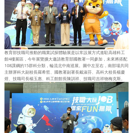
教育部技職司推動的職業試探體驗展是以常設展方式進駐高雄科工
館4樓展區，今年展覽擴大邀請教育部國教署一同參加，未來將搭配
108課綱的15群科分類，輪流北中南巡展。圖中左至右，南部場共同
主辦屏科大副校長羅希哲、國教署副署長戴淑芬、高科大校長楊慶
煜、技職司長楊玉惠、科工館館長陳訓祥、技職司吉祥物梅克斯。