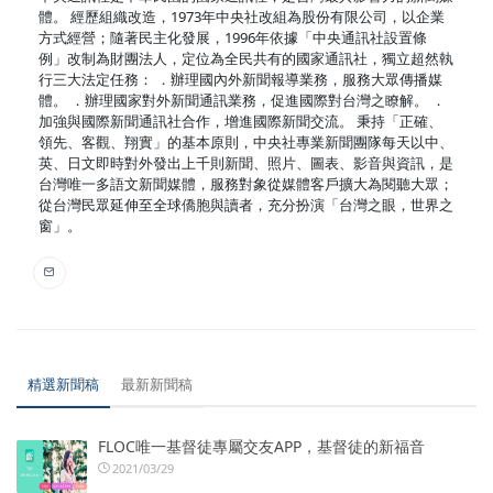
體。 經歷組織改造，1973年中央社改組為股份有限公司，以企業
方式經營；隨著民主化發展，1996年依據「中央通訊社設置條
例」改制為財團法人，定位為全民共有的國家通訊社，獨立超然執
行三大法定任務： ．辦理國內外新聞報導業務，服務大眾傳播媒
體。 ．辦理國家對外新聞通訊業務，促進國際對台灣之瞭解。 ．
加強與國際新聞通訊社合作，增進國際新聞交流。 秉持「正確、
領先、客觀、翔實」的基本原則，中央社專業新聞團隊每天以中、
英、日文即時對外發出上千則新聞、照片、圖表、影音與資訊，是
台灣唯一多語文新聞媒體，服務對象從媒體客戶擴大為閱聽大眾；
從台灣民眾延伸至全球僑胞與讀者，充分扮演「台灣之眼，世界之
窗」。
精選新聞稿
最新新聞稿
FLOC唯一基督徒專屬交友APP，基督徒的新福音
2021/03/29