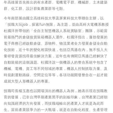
年高雄展首先推出的有水產群、電機電子群、機械群、土木建築
群、化工群、設計群集農業群等七類。
今年南部展由國立高雄科技大學及屏東科技大學聯合主辦，以
「技職大玩job，探索fun無限」為主題，並由高科大電機系教授
杜國洋所帶領的「全自主智慧機器人系統實驗室」團隊，示範當
前最熱門的倉儲撿貨裝箱機器人運作。杜國洋指出，蓬勃發展的
電子商務已經啟動倉儲、原物料、物流業者全力發展倉儲全自動
化技術，近十年的變化相當快速，包括亞馬遜在內，無不投入大
量研發資源找尋最佳解決方案，近年也有傳聞亞馬遜已經解決了
自動裝箱的這個議題。杜國洋說一個機器人的整合系統中包含了
機械、電機、資工等不同領域的專業，機器人控制抓取力量、及
時規劃運動路線、空間定位等等，各項功能開發整合在一起才能
成就大型人形機器人的專案。
技職司長楊玉惠也以開場演出的機器人為例，她表示現在技職教
育的發展，已非台灣早期產業黑手的刻板印象，台灣產業已經朝
向知識經濟的方向發展，而技職端輸出的產業人才就是為此而
生。當前產業競爭力的一大戰場，就是在自動化程度、生產管理