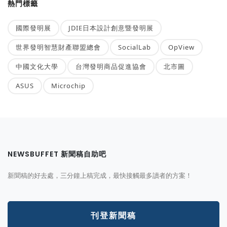
熱門標籤
國際發明展
JDIE日本設計創意暨發明展
世界發明智慧財產聯盟總會
SocialLab
OpView
中國文化大學
台灣發明商品促進協會
北市圖
ASUS
Microchip
NEWSBUFFET 新聞稿自助吧
新聞稿的好去處，三分鐘上稿完成，最快接觸最多讀者的方案！
刊登新聞稿