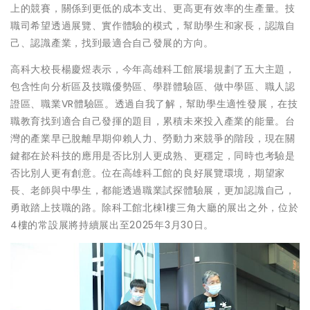
上的競賽，關係到更低的成本支出、更高更有效率的生產量。技
職司希望透過展覽、實作體驗的模式，幫助學生和家長，認識自
己、認識產業，找到最適合自己發展的方向。
高科大校長楊慶煜表示，今年高雄科工館展場規劃了五大主題，
包含性向分析區及技職優勢區、學群體驗區、做中學區、職人認
證區、職業VR體驗區。透過自我了解，幫助學生適性發展，在技
職教育找到適合自己發揮的題目，累積未來投入產業的能量。台
灣的產業早已脫離早期仰賴人力、勞動力來競爭的階段，現在關
鍵都在於科技的應用是否比別人更成熟、更穩定，同時也考驗是
否比別人更有創意。位在高雄科工館的良好展覽環境，期望家
長、老師與中學生，都能透過職業試探體驗展，更加認識自己，
勇敢踏上技職的路。除科工館北棟1樓三角大廳的展出之外，位於
4樓的常設展將持續展出至2025年3月30日。