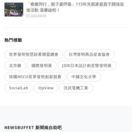
「療癒同行，親子森呼吸」115年失親家庭親子關係促
進活動 溫馨啟程！
2026/08/05
熱門標籤
世界發明智慧財產聯盟總會
台灣發明商品促進協會
北市圖
國際發明展
JDIE日本設計創意暨發明展
韓國WICO世界發明創新競賽
中國文化大學
SocialLab
OpView
汎武電機工業
NEWSBUFFET 新聞稿自助吧