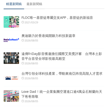
精選新聞稿
最新新聞稿
FLOC唯一基督徒專屬交友APP，基督徒的新福音
2021/03/29
奧迪聽力於香港揭開聽力科技新篇章
2026/08/05
遠傳friDay影音獲邀擔任國際艾美獎評審 台灣本土影
音平台首登全球影視最高殿堂
2026/08/05
台灣引領全球科技產業，帶動東南亞跨境高階人才需求
2026/08/05
Love Dad！統一企業集團空運進口逾4萬朵石斛蘭向天
下爸爸致敬
2026/08/05