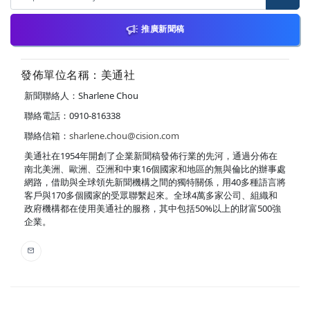
推廣新聞稿
發佈單位名稱：美通社
新聞聯絡人：Sharlene Chou
聯絡電話：0910-816338
聯絡信箱：
sharlene.chou@cision.com
美通社在1954年開創了企業新聞稿發佈行業的先河，通過分佈在
南北美洲、歐洲、亞洲和中東16個國家和地區的無與倫比的辦事處
網路，借助與全球領先新聞機構之間的獨特關係，用40多種語言將
客戶與170多個國家的受眾聯繫起來。全球4萬多家公司、組織和
政府機構都在使用美通社的服務，其中包括50%以上的財富500強
企業。