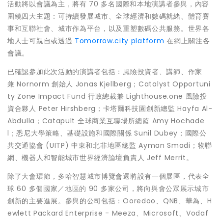
活動將以會議為主，將有 70 多名國際和本地演講者參與，內容
圍繞四大主題：可持續發展城市、全球經濟和數碼就緒、體育賽
事和互聯社會、城市作為平台，以及重塑數碼公共服務。世界各
地人士可親自或透過
Tomorrow.city platform
在網上關注各
會議。
已確認參加此次活動的演講者包括：風險投資者、講師、作家
兼 Nornorm 創始人 Jonas Kjellberg；Catalyst Opportuni
ty Zone Impact Fund 行政總裁兼 Lighthouse.one 風險投
資合夥人 Peter Hirshberg；卡塔爾科技園創新總監 Hayfa Al-
Abdulla；Catapult 全球商業互聯場所總監 Amy Hochade
l；悉尼大學策略、基礎設施和國際關係 Sunil Dubey；國際公
共交通協會 (UITP) 中東和北非地區總監 Ayman Smadi；物聯
網、機器人和智能城市世界經濟論壇負責人 Jeff Merrit。
除了大會環節，多哈智慧城市博覽會還將設有一個展區，代表全
球 60 多個國家／地區的 90 多家公司，將向與會公眾展示城市
創新的主要進展。參與的公司包括：Ooredoo、QNB、華為、H
ewlett Packard Enterprise - Meeza、Microsoft、Vodaf