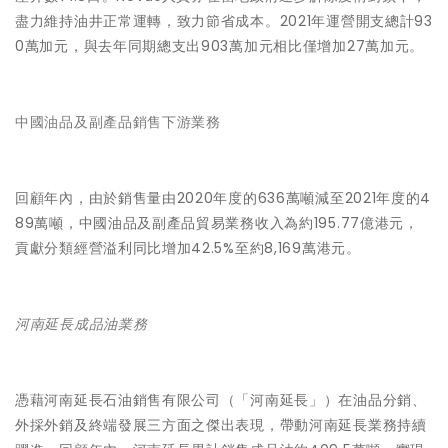
盡力維持油井正常運轉，致力節省成本。2021年運營開支總計93
0萬加元，與去年同期總支出903萬加元相比僅增加27萬加元。
中國油品及副產品銷售下游業務
回顧年內，由於銷售量由2020年度的636萬噸減至2021年度的4
89萬噸，中國油品及副產品貿易業務收入為約195.77億港元，
貢獻分類經營溢利同比增加42.5%至約8,169萬港元。
河南延長成品油業務
憑藉河南延長石油銷售有限公司（「河南延長」）在油品分銷、
外採外銷及終端發展三方面之傑出表現，帶動河南延長業務持續