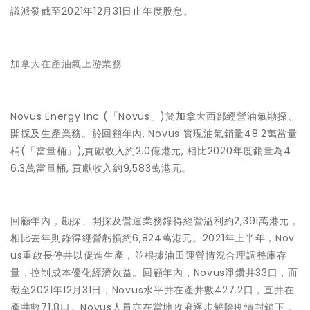
議派發截至2021年12月31日止年度股息。
加拿大在產油氣上游業務
Novus Energy Inc (「Novus」)於加拿大西部經營油氣勘探、
開採及生產業務。於回顧年內, Novus 實現油氣銷量48.2萬當量
桶(「當量桶」),貢獻收入約2.0億港元, 相比2020年度銷量為4
6.3萬當量桶, 貢獻收入約9,583萬港元。
回顧年內，勘探、開採及營運業務錄得經營溢利約2,391萬港元，
相比去年則錄得經營虧損約6,824萬港元。2021年上半年，Nov
us重啟長停井以促進生產，並根據油田運營情況合理調整庫存
量，控制成本優化經濟效益。回顧年內，Novus淨鑽井33口，而
截至2021年12月31日，Novus水平井在產井數427.2口，直井在
產井數71.8口。Novus人員亦在當地政府逐步解除疫情封鎖下，