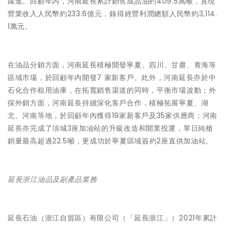
躍進。回顧年內，河南延長累計銷售成品油約409.5萬噸，實現
營業收入人民幣約233.6億元，錄得經營利潤總額人民幣約3,114.
1萬元。
在油品分銷方面，河南延長積極開發寧夏、四川、甘肅、青海等
區域市場，於回顧年內開發7 家新客戶。此外，河南延長亦於中
石化合作租用油庫，在拓寬銷售渠道的同時，平衡市場波動；外
採外銷方面，河南延長持續深化客戶合作，積極拓展寧夏、湖
北、河南等地，於回顧年內獲得19家新客戶及35家供應商；河南
延長亦完成了項城3座加油站的升級改造和開業投運，單日純槍
銷量最高超過22.5噸，更成功於寧夏區域簽約2座直供加油站。
延長浙江油品及副產品業務
延長石油（浙江自貿區）有限公司（「延長浙江」）2021年累計