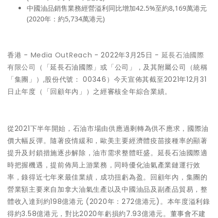
中國油品銷售業務經營溢利同比增加42.5%至約8,169萬港元
(2020年：約5,734萬港元)
香港 -
Media OutReach
- 2022年3月25日 -
延長石油國際
有限公司
（「延長石油國際」或「公司」，及其附屬公司（統稱
「集團」）,股份代號： 00346）今天宣佈其截至2021年12月31
日止年度（「回顧年內」）之經審核全年綜合業績。
從2021下半年開始，石油市場由供應過剩轉為供不應求，國際油
價大幅反彈。隨著疫情緩和，歐美主要經濟體疫苗接種率的顯著
提升及封鎖措施逐步解除，油市需求整體旺盛。延長石油國際適
時把握機遇，提前佈局上游業務，同時優化油氣產業鏈運行效
率，錄得近七年來最佳業績，成功扭虧為盈。回顧年內，集團的
營業額主要來自加拿大油氣生產以及中國油品及副產品貿易，整
體收入達到約198億港元 (2020年：272億港元)。本年度溢利錄
得約3.58億港元，對比2020年虧損約7.93億港元。董事會不建