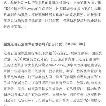
式，為應對新一輪行業週期的挑戰做好準備。上游業務方面，我
們將持續推進Novus的生產營運，同時繼續發展國內下游油品銷
售及副產品業務，積極開拓國際石化及油品貿易業務。延長浙江
作為集貿易與分包煉化於一體的企業，將主動調整運營思路以應
對外部變化。」
關於延長石油國際有限公司 (股份代號：00346.HK)
延長石油國際主要從事以下業務(i)石油及天然氣之勘探、開採及
營運；及(ii)燃油買賣及分銷。於上游業務方面，延長石油國際
主要透過其加拿大全資附屬公司Novus在加拿大薩斯喀徹爾省及
阿爾比省擁有在產中的油田，從事收購、勘探、發展及生產原油
及天然氣業務。於下游業務方面，延長石油國際透過其持有70%
股權的附屬公司，河南延長石油銷售有限公司，於國內河南省從
事批發、零售、儲存及運輸成品油業務，並已獲授於中國內地分
銷及銷售成品油之有效許可證。集團亦於中國浙江舟山及深圳分
別成立油品貿易公司，以拓展油品貿易業務，成為新的利潤增長