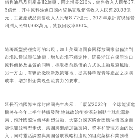
銷售油品及副產品112萬噸，同比增長236%，銷售收入人民幣37.
6億元，其中原料油進口國內貿易實現銷售收入人民幣28.88億
元，工廠產成品銷售收入人民幣8.72億元，2021年累計實現經營
利潤人民幣1,993萬元，貸款回收率100%。
隨著新型變種病毒的出現，加上美國連同多國釋放國家儲備油到
市場以嘗試壓低油價，增加市場不穩定性。延長浙江在保證進口
原料價格及品質的同時，採取提前點價的方式以主動規避風險。
另一方面，有鑒於徴稅新政策落地，提高稀釋瀝青等產品之採購
成本，增加對企業現金流實力的要求。
延長石油國際主席封銀國先生
表示：「展望2022年，全球能源危
機將在今年上半年持續發酵,地緣政治衝突深刻撼動全球能源格
局，預計國際油價將劇烈波動。大部分國家將會因應油價高企而
加快能源轉型步伐。集團將繼續加強技術、資本和管理方面的投
入，同時靈活調整與集團發展戰略相適應的組織架構和業務模