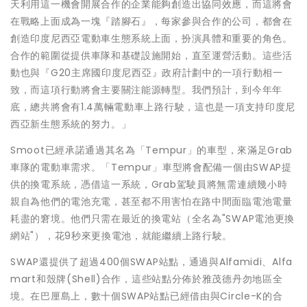
天利用這一機會開展合作的企業能夠創造出協同效應，而這將會
在戰略上面成為一塊『踏腳石』，每家參與合作的公司，都會在
創造印度尼西亞電動車生態系統上面，扮演具體和重要的角色。
合作的範圍從提供車隊和基礎設施開始，直至運營活動。這些活
動也與『G20
』政府計劃中的一項行動相一
主席國印度尼西亞
致，而這項行動將會主要關注能源轉型。我們預計，到今年年
底，總共將會有1.4萬輛電動車上路行駛，這也是一項支持印度尼
西亞新生態系統的努力。」
Smoot已經承諾通過其名為「Tempur」的車型，來滿足Grab
車隊的電動車需求。「Tempur」車型將會配備一個由SWAP提
供的換電系統，憑借這一系統，Grab駕駛員將無需連續幾小時
親自為他們的電池充電，甚至都不用害怕在路中間面臨電池電量
耗盡的窘境。他們只需在最近的換電站
（全名為"SWAP電池更換
網站"），
花9秒來更換電池，就能繼續上路行駛。
SWAP還提供了超過400個SWAP站點，通過與Alfamidi、Alfa
mart和殼牌(Shell)合作，這些站點分佈於雅茂德丹勿地區全
境。在巴厘島上，數十個SWAP站點已經借由與Circle-K的合