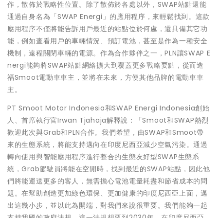
作，散佈於戰略性位置。除了散佈於各處以外，SWAP站點還能
通過自身名為「SWAP Energi」的應用程序，來輕鬆找到。這款
應用程序不僅將能告訴用戶最近的站點位於何處，還具備其它功
能，例如查看用戶的車輛情況、預訂電池，甚至是作為一種安全
機制，遠程關閉車輛的電源。作為合作夥伴之一，PLN讓SWAP E
nergi能夠將SWAP站點網絡擴大到覆蓋更多戰略要點，從而造
福Smoot電動車車主，並將在未來，方便其他品牌的電動車車
主。
PT Smoot Motor Indonesia和SWAP Energi Indonesia創始
人、首席執行官Irwan Tjahaja解釋說：「Smoot和SWAP熱烈
歡迎此次與Grab和PLN合作。我們希望，由SWAP和Smoot帶
來的生態系統，將能支持邁向在印度尼西亞減少空氣污染。通過
轉向使用與智能應用程序進行整合的生態友好型SWAP生態系
統，Grab駕駛員將能在空閒時，找到最近的SWAP站點，因此他
們將能運送更多的客人，無需擔心電池電量耗盡和節省成本的問
題。在幫助創造更加綠色環保、更加健康的印度尼西亞上面，邁
出這幾小步，並以此為開端，對我們來說很重要。我們能夠一起
支持我國的政府法規，這一法規想要到2030年，在印度尼西亞