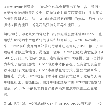
Darmawan解釋說：「此次合作為創新邁出了第一步，我們的
創新將會持續擴展和改進，同時強化印度尼西亞電動車生態系統
的
與效益。這一努力將會讓我們所關注的焦點，從進口能
價值觀
源轉向國內能源，從化石能源轉向可再生能源。」
與此同時，
印尼最大的電動車出行和配送服務運營商Grab
，也
繼續鼓勵電動車生態系統的發展和加速成長。自2019年推出以
來，Grab在印度尼西亞部署的電動車已經達到了8500輛，其中
兩輪車佔據主導地位。憑借這一數字，Grab已經成功地減少了4
600公斤的二氧化碳排放量，這相當於種26萬棵樹。這不僅對環
境帶來了積極的影響，Grab電動車隊的存在，也為駕駛員合作
夥伴開創了大量機會。Grab本身以租賃方式，運營電動車隊，
根據這一方式，Grab從合作夥伴那裡購買電動車，然後每天將
車輛租出去。這樣的話，由於車輛維護成本由Grab如此慷慨地
覆蓋下來，Grab的駕駛員合作夥伴能夠在成本效益上面更勝一
籌。
Grab印度尼西亞公司總裁Ridzki Kramadibrata補充說：「今