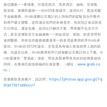
南亞國家——柬埔寨、印度尼西亞、馬來西亞、緬甸、菲律賓、
新加坡、泰國和越南——的400多個城市，提供出行、配送和數
字金融服務。Grab讓數以百萬計的人與他們的駕駛員合作夥伴
和商戶建立聯繫，從而滿足他們的各種需求，包括預訂食品和其
它日用品，運送包裹，提供出行解決方案，帶來數字化支付方
式，甚至是獲取其它金融服務——例如貸款、保險、財富管理和
遠程醫療。所有這些服務都通過單一的多用途應用程序Grab來
提供。Grab於2012年誕生，宗旨是為每個人推進經濟上面的賦
權。自誕生以來，Grab應用程序已經被數以百萬計的人下載。G
rab還擁有「雙底線」使命，即在為股東帶來良好的財務業績的
同時，在東南亞創造積極的社會影響。（網址：
www.grab.co
m
）
想要獲取更多圖片，請訪問：
https://photos.app.goo.gl/Tq
9QH73ETxEBkicU7