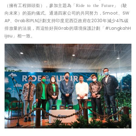
（擁有工程師頭銜），參加主題為「
」
Ride to the Future
（駛
的簽約儀式。通過四家公司的共同努力，Smoot、SW
向未來）
AP、Grab和PLN計劃支持印度尼西亞政府在2030年減少41%碳
排放量的法規，而這恰好與Grab的環境保護計劃「#LangkahH
ijau」相一致。