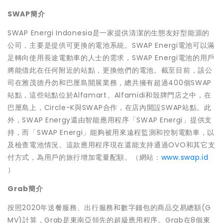
SWAP簡介
SWAP Energi Indonesia是一家提供清潔的生態友好型能源的
公司，主要是提供可更換的電池系統。SWAP Energi電池可以滿
足轉向使用長途電動車的人士的需求，SWAP Energi電池的用戶
將能借此在任何附近的站點，更換他們的電池。截至目前，該公
司在雅茂德丹勿和巴厘島開展業務，總共擁有超過400個SWAP
站點，這些站點位於Alfamart、Alfamidi和殼牌門店之中，在
巴厘島上，Circle-K與SWAP合作，在店內開設SWAP站點。此
外，SWAP Energy還由智能應用程序「SWAP Energi」提供支
持，而「SWAP Energi」能夠被用來遠程監測和控制電動車，以
及檢查電池情況。這款應用程序現在還能支持通過OVO和其它支
付方式，為用戶的旅行增加電量配額。（網站：
www.swap.id
）
Grab簡介
按照2020年送餐服務、出行服務和數字錢包的商品交易總額(G
MV)計算，Grab是東南亞領先的超級應用程序。Grab在8個東