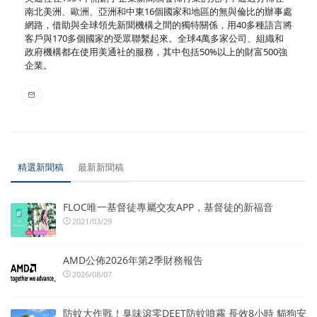
南北美洲、歐洲、亞洲和中東16個國家和地區的無與倫比的辦事處
網路，借助與全球領先新聞機構之間的獨特關係，用40多種語言將
客戶與170多個國家的受眾聯繫起來。全球4萬多家公司、組織和
政府機構都在使用美通社的服務，其中包括50%以上的財富500強
企業。
精選新聞稿
最新新聞稿
FLOC唯一基督徒專屬交友APP，基督徒的新福音
2021/03/29
AMD公佈2026年第2季財務報告
2026/08/07
防蚊大作戰！臭味滾零DEET防蚊噴霧 長效8小時 貓狗安