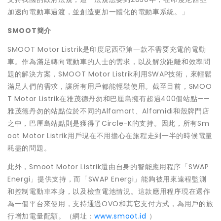
加速向電動車過渡，並創造更加一體化的電動車系統。」
SMOOT簡介
SMOOT Motor Listrik是印度尼西亞第一款不需要充電的電動
車。作為滿足轉向電動車的人士的需求，以及解決距離和效率問
題的解決方案，SMOOT Motor Listrik利用SWAP技術，來輕鬆
滿足人們的需求，讓所有用戶都能輕鬆使用。截至目前，SMOO
T Motor Listrik在雅茂德丹勿和巴厘島擁有超過400個站點——
雅茂德丹勿的站點位於不同的Alfamart、Alfamidi和殼牌門店
之中，巴厘島站點則是獲得了Circle-K的支持。因此，所有Sm
oot Motor Listrik用戶現在不用擔心在旅程走到一半的時候電量
耗盡的問題。
此外，Smoot Motor Listrik還由自身的智能應用程序「SWAP
Energi」提供支持，而「SWAP Energi」能夠被用來遠程監測
和控制電動車本身，以及檢查電池情況。這款應用程序現在還作
為一個平台來使用，支持通過OVO和其它支付方式，為用戶的旅
行增加電量配額。（網址：
www.smoot.id
）