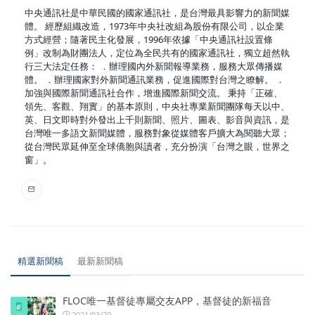
中央通訊社是中華民國的國家通訊社，是台灣最具影響力的新聞媒
體。 經歷組織改造，1973年中央社改組為股份有限公司，以企業
方式經營；隨著民主化發展，1996年依據「中央通訊社設置條
例」改制為財團法人，定位為全民共有的國家通訊社，獨立超然執
行三大法定任務： ．辦理國內外新聞報導業務，服務大眾傳播媒
體。 ．辦理國家對外新聞通訊業務，促進國際對台灣之瞭解。 ．
加強與國際新聞通訊社合作，增進國際新聞交流。 秉持「正確、
領先、客觀、翔實」的基本原則，中央社專業新聞團隊每天以中、
英、日文即時對外發出上千則新聞、照片、圖表、影音與資訊，是
台灣唯一多語文新聞媒體，服務對象從媒體客戶擴大為閱聽大眾；
從台灣民眾延伸至全球僑胞與讀者，充分扮演「台灣之眼，世界之
窗」。
精選新聞稿
最新新聞稿
FLOC唯一基督徒專屬交友APP，基督徒的新福音
2021/03/29