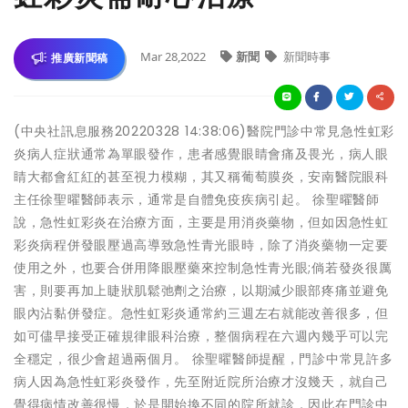
Mar 28,2022
新聞
新聞時事
推廣新聞稿
(中央社訊息服務20220328 14:38:06)醫院門診中常見急性虹彩
炎病人症狀通常為單眼發作，患者感覺眼睛會痛及畏光，病人眼
睛大都會紅紅的甚至視力模糊，其又稱葡萄膜炎，安南醫院眼科
主任徐聖曜醫師表示，通常是自體免疫疾病引起。 徐聖曜醫師
說，急性虹彩炎在治療方面，主要是用消炎藥物，但如因急性虹
彩炎病程併發眼壓過高導致急性青光眼時，除了消炎藥物一定要
使用之外，也要合併用降眼壓藥來控制急性青光眼;倘若發炎很厲
害，則要再加上睫狀肌鬆弛劑之治療，以期減少眼部疼痛並避免
眼內沾黏併發症。急性虹彩炎通常約三週左右就能改善很多，但
如可儘早接受正確規律眼科治療，整個病程在六週內幾乎可以完
全穩定，很少會超過兩個月。 徐聖曜醫師提醒，門診中常見許多
病人因為急性虹彩炎發作，先至附近院所治療才沒幾天，就自己
覺得病情改善很慢，於是開始換不同的院所就診，因此在門診中