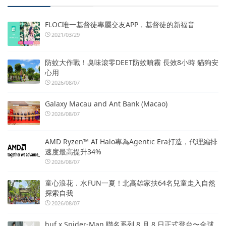
FLOC唯一基督徒專屬交友APP，基督徒的新福音
2021/03/29
防蚊大作戰！臭味滾零DEET防蚊噴霧 長效8小時 貓狗安
心用
2026/08/07
Galaxy Macau and Ant Bank (Macao)
2026/08/07
AMD Ryzen™ AI Halo專為Agentic Era打造，代理編排
速度最高提升34%
2026/08/07
童心浪花．水FUN一夏！北高雄家扶64名兒童走入自然
探索自我
2026/08/07
huf x Spider-Man 聯名系列 8 月 8 日正式登台〜全球