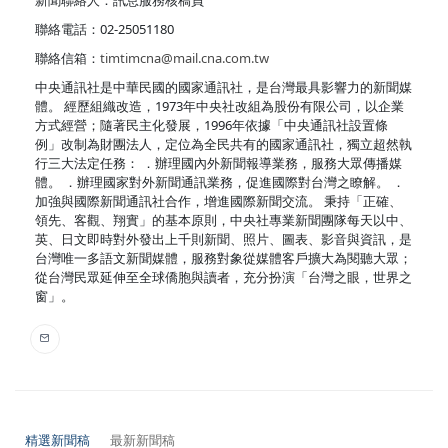
新聞聯絡人：訊息服務核稿員
聯絡電話：02-25051180
聯絡信箱：
timtimcna@mail.cna.com.tw
中央通訊社是中華民國的國家通訊社，是台灣最具影響力的新聞媒
體。 經歷組織改造，1973年中央社改組為股份有限公司，以企業
方式經營；隨著民主化發展，1996年依據「中央通訊社設置條
例」改制為財團法人，定位為全民共有的國家通訊社，獨立超然執
行三大法定任務： ．辦理國內外新聞報導業務，服務大眾傳播媒
體。 ．辦理國家對外新聞通訊業務，促進國際對台灣之瞭解。 ．
加強與國際新聞通訊社合作，增進國際新聞交流。 秉持「正確、
領先、客觀、翔實」的基本原則，中央社專業新聞團隊每天以中、
英、日文即時對外發出上千則新聞、照片、圖表、影音與資訊，是
台灣唯一多語文新聞媒體，服務對象從媒體客戶擴大為閱聽大眾；
從台灣民眾延伸至全球僑胞與讀者，充分扮演「台灣之眼，世界之
窗」。
精選新聞稿
最新新聞稿