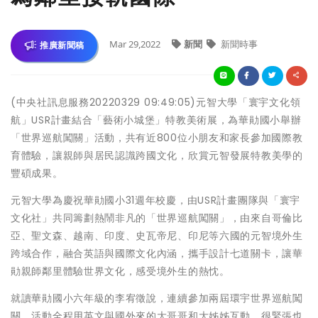
Mar 29,2022
新聞
新聞時事
推廣新聞稿
(中央社訊息服務20220329 09:49:05)元智大學「寰宇文化領
航」USR計畫結合「藝術小城堡」特教美術展，為華勛國小舉辦
「世界巡航闖關」活動，共有近800位小朋友和家長參加國際教
育體驗，讓親師與居民認識跨國文化，欣賞元智發展特教美學的
豐碩成果。
元智大學為慶祝華勛國小31週年校慶，由USR計畫團隊與「寰宇
文化社」共同籌劃熱鬧非凡的「世界巡航闖關」，由來自哥倫比
亞、聖文森、越南、印度、史瓦帝尼、印尼等六國的元智境外生
跨域合作，融合英語與國際文化內涵，攜手設計七道關卡，讓華
勛親師鄰里體驗世界文化，感受境外生的熱忱。
就讀華勛國小六年級的李宥徵說，連續參加兩屆環宇世界巡航闖
關，活動全程用英文與國外來的大哥哥和大姊姊互動，很緊張也