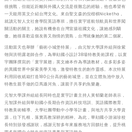
很挑戰，但能近距離與外國人交流是很難忘的經驗，他也希望有
一天能用英文介紹台灣文化。來自聖文森的倪楷棋Nicketha，
就讀元智人文社會學院英語專班，擔任寰宇巡航領航員和世界闖
關活動的關主，她說有機會在台灣宣揚祖國文化，讓她感到驕
傲。她很喜歡這個友善又熱情的寶島，台灣就像她的第二個家。
活動當天也舉辦「藝術小城堡特展」，由元智大學課外組與徐紫
翎與洪明露老師合作，為華勛國小設計38場特教美術課程，以寰
宇團隊撰寫的「寰宇展翅」英文繪本作為導讀教材，在多彩多姿
的異國世界中探索美學天地，激發特教生的創作靈感。本次特展
利用回收紙箱打造180公分高的藝術城堡，並在立體魚池中放入
特教生親手做的亞馬遜河魚，讓親子共享釣魚樂趣。
元智大學課外組組長同時也是寰宇計畫主持人黃郁蘭老師表示，
元智課外組與華勛國小長期合作資訊科技培訓、英語國際教育、
特教美術輔導、大學社團帶動中小學等計畫，與地方共享大學資
源，往下扎根，落實高教深耕的精神。為此，華勛國小游淑珍校
長特別頒發感謝狀，感謝元智多年來服務地方回饋社會，提升桃