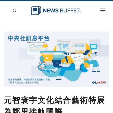
回到首頁
新聞稿分類
登入
刊登
元智寰宇文化結合藝術特展
為鄰里接軌國際