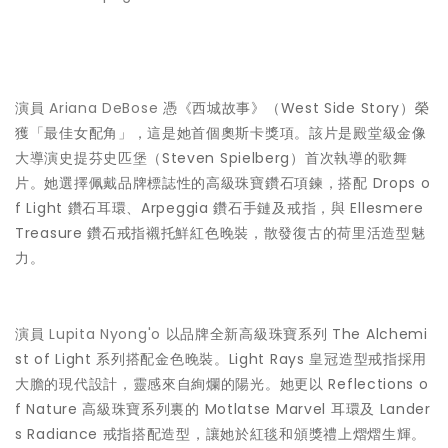
演員
Ariana DeBose
憑《西城故事》（West Side Story）榮
獲「最佳女配角」，這是她首個奧斯卡獎項。該片是殿堂級金像
大導演史提芬史匹堡（Steven Spielberg）首次執導的歌舞
片。她選擇佩戴品牌標誌性的高級珠寶鑽石項鍊，搭配 Drops o
f Light 鑽石耳環、Arpeggia 鑽石手鏈及戒指，與 Ellesmere
Treasure 鑽石戒指襯托鮮紅色晚裝，散發復古的荷里活造型魅
力。
演員
Lupita Nyong'o
以品牌全新高級珠寶系列 The Alchemi
st of Light 系列搭配金色晚裝。Light Rays 皇冠造型戒指採用
大膽的現代設計，靈感來自絢爛的陽光。她更以 Reflections o
f Nature 高級珠寶系列裏的 Motlatse Marvel 耳環及 Lander
s Radiance 戒指搭配造型，讓她於紅毯和頒獎禮上熠熠生輝。