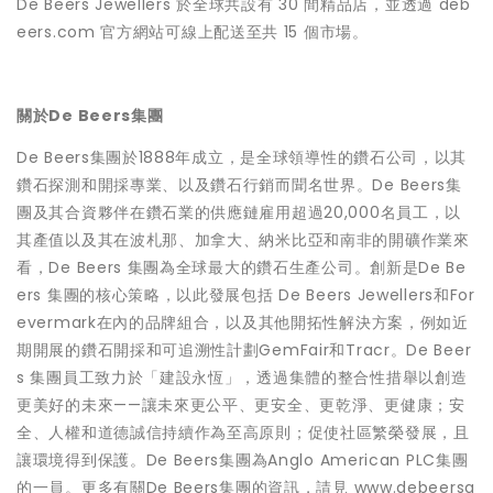
De Beers Jewellers 於全球共設有 30 間精品店，並透過
deb
eers.com
官方網站可線上配送至共 15 個市場。
關於De Beers集團
De Beers集團於1888年成立，是全球領導性的鑽石公司，以其
鑽石探測和開採專業、以及鑽石行銷而聞名世界。De Beers集
團及其合資夥伴在鑽石業的供應鏈雇用超過20,000名員工，以
其產值以及其在波札那、加拿大、納米比亞和南非的開礦作業來
看，De Beers 集團為全球最大的鑽石生產公司。創新是De Be
ers 集團的核心策略，以此發展包括 De Beers Jewellers和For
evermark在內的品牌組合，以及其他開拓性解決方案，例如近
期開展的鑽石開採和可追溯性計劃GemFair和Tracr。De Beer
s 集團員工致力於「建設永恆」，透過集體的整合性措舉以創造
更美好的未來——讓未來更公平、更安全、更乾淨、更健康；安
全、人權和道德誠信持續作為至高原則；促使社區繁榮發展，且
讓環境得到保護。De Beers集團為Anglo American PLC集團
的一員。更多有關De Beers集團的資訊，請見
www.debeersg