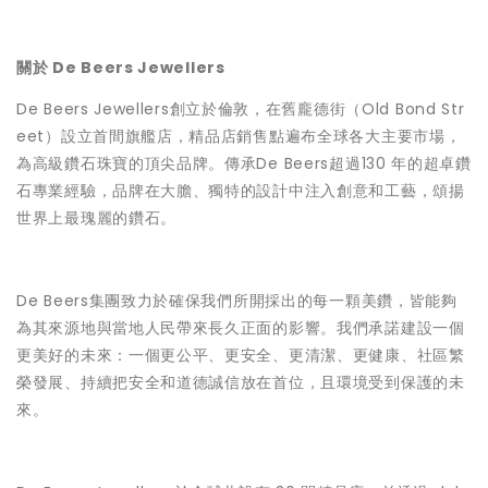
關於 De Beers Jewellers
De Beers Jewellers創立於倫敦，在舊龐德街（Old Bond Str
eet）設立首間旗艦店，精品店銷售點遍布全球各大主要市場，
為高級鑽石珠寶的頂尖品牌。傳承De Beers超過130 年的超卓鑽
石專業經驗，品牌在大膽、獨特的設計中注入創意和工藝，頌揚
世界上最瑰麗的鑽石。
De Beers集團致力於確保我們所開採出的每一顆美鑽，皆能夠
為其來源地與當地人民帶來長久正面的影響。我們承諾建設一個
更美好的未來：一個更公平、更安全、更清潔、更健康、社區繁
榮發展、持續把安全和道德誠信放在首位，且環境受到保護的未
來。