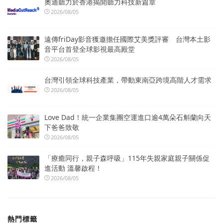
奧迪聽力於香港揭開聽力科技新篇章
2026/08/05
遠傳friDay影音獲邀擔任國際艾美獎評審 台灣本土影
音平台首登全球影視最高殿堂
2026/08/05
台灣引領全球科技產業，帶動東南亞跨境高階人才需求
2026/08/05
Love Dad！統一企業集團空運進口逾4萬朵石斛蘭向天
下爸爸致敬
2026/08/05
「療癒同行，親子森呼吸」115年失親家庭親子關係促
進活動 溫馨啟程！
2026/08/05
熱門標籤